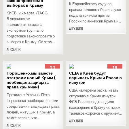
законопроектом о
Опубликовано
Опубликовано
К Европейскому суду по
выборах в Крыму
в
в
правам человека Украина уже
КИЕВ, 25 марта. /ТАСС/.
подала три иска против
В украинском
России по аннексии Крыма и…
парламенте создана
ALEXANDR
экспертная группа по
подготовке законопроекта о
выборах в Крыму. Об этом…
ALEXANDR
23
18
ФЕВ
ФЕВ
Порошенко.мы вместе
США и Киев будут
2015
2015
отстроим новый Крым (
взрывать Крым и Россию
пообещал защищать
Опубликовано
изнутри
Опубликовано
права крымчан)
в
в
США намерены раскачивать
Президент Украины Петр
ситуацию в Крыму изнутри.
Порошенко пообещал «всеми
ФСБ России подтвердило
средствами» защищать права
нахождение в Крыму четырех
людей, живущих в Крыму, а
тайников-схронов с оружием…
также заявил, что…
ALEXANDR
ALEXANDR