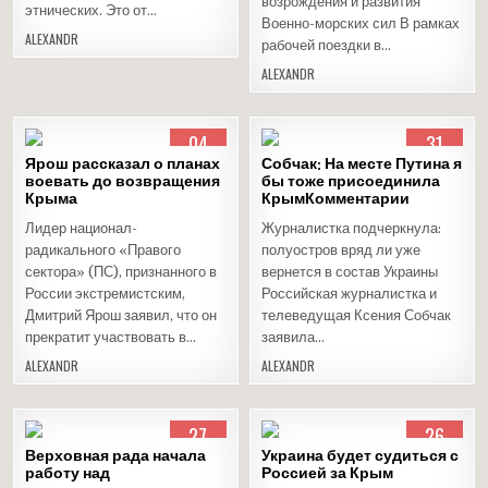
возрождения и развития
этнических. Это от…
Военно-морских сил В рамках
ALEXANDR
рабочей поездки в…
ALEXANDR
04
31
АПР
МАР
Ярош рассказал о планах
Собчак: На месте Путина я
2015
2015
воевать до возвращения
бы тоже присоединила
Крыма
Опубликовано
КрымКомментарии
Опубликовано
в
в
Лидер национал-
Журналистка подчеркнула:
радикального «Правого
полуостров вряд ли уже
сектора» (ПС), признанного в
вернется в состав Украины
России экстремистским,
Российская журналистка и
Дмитрий Ярош заявил, что он
телеведущая Ксения Собчак
прекратит участвовать в…
заявила…
ALEXANDR
ALEXANDR
27
26
МАР
ФЕВ
Верховная рада начала
Украина будет судиться с
2015
2015
работу над
Россией за Крым