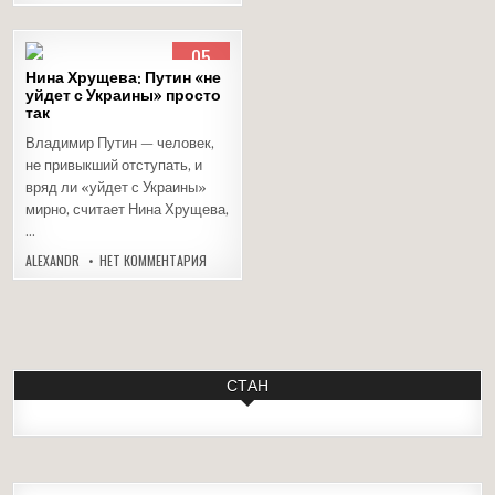
05
ФЕВ
Нина Хрущева: Путин «не
2015
уйдет с Украины» просто
так
Опубликовано
в
Владимир Путин — человек,
не привыкший отступать, и
вряд ли «уйдет с Украины»
мирно, считает Нина Хрущева,
…
НА
ALEXANDR
НЕТ КОММЕНТАРИЯ
НИНА
ХРУЩЕВА:
ПУТИН
«НЕ
УЙДЕТ
С
УКРАИНЫ»
ПРОСТО
ТАК
СТАН