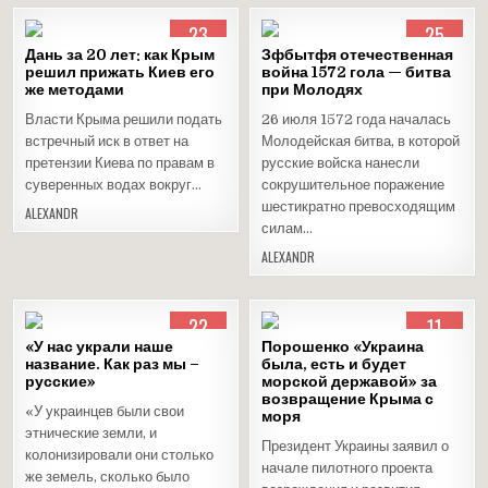
23
25
АВГ
ОКТ
Дань за 20 лет: как Крым
Зфбытфя отечественная
2016
2015
решил прижать Киев его
война 1572 гола — битва
же методами
Опубликовано
при Молодях
Опубликовано
в
в
Власти Крыма решили подать
26 июля 1572 года началась
встречный иск в ответ на
Молодейская битва, в которой
претензии Киева по правам в
русские войска нанесли
суверенных водах вокруг…
сокрушительное поражение
шестикратно превосходящим
ALEXANDR
силам…
ALEXANDR
22
11
АВГ
АПР
«У нас украли наше
Порошенко «Украина
2015
2015
название. Как раз мы –
была, есть и будет
русские»
Опубликовано
морской державой» за
Опубликовано
возвращение Крыма с
в
в
«У украинцев были свои
моря
этнические земли, и
Президент Украины заявил о
колонизировали они столько
начале пилотного проекта
же земель, сколько было