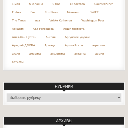
1 мая
5 колонна
9 мая
12 застава
CounterPunch
Forbes
Fox
Fox News
Monsanto
SWIFT
The Times
usa
Veikko Korhonen
Washington Post
Абхазия
Ада Роговцева
Акция протеста
Амет-Хан Султан
Англия
Аргунское ущелье
Аркадий ДЗЮБА
Армада
Армия Росси
агрессия
акция
америка
аналитика
антанта
армия
артисты
РУБРИКИ
рубрики
АРХИВЫ