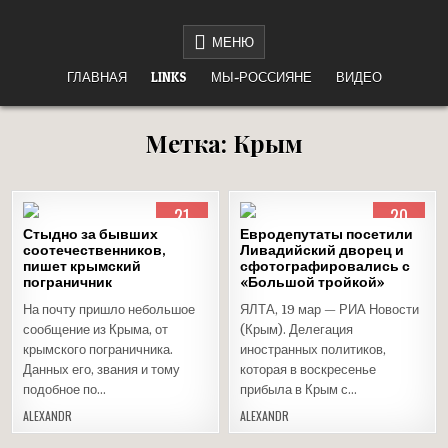
Перейти
НЕТ ВОЙНЕ
«НАШЕ ДЕЛО ПРАВОЕ, ВРАГ БУДЕТ РАЗБИТ, ПОБЕДА БУДЕТ ЗА НАМИ!»
к
МЕНЮ
содержимому
ГЛАВНАЯ
LINKS
МЫ-РОССИЯНЕ
ВИДЕО
Метка:
Крым
21
20
МАЙ
МАР
Стыдно за бывших
Евродепутаты посетили
2017
2017
соотечественников,
Ливадийский дворец и
пишет крымский
Опубликовано
сфотографировались с
Опубликовано
пограничник
«Большой тройкой»
в
в
На почту пришло небольшое
ЯЛТА, 19 мар — РИА Новости
сообщение из Крыма, от
(Крым). Делегация
крымского пограничника.
иностранных политиков,
Данных его, звания и тому
которая в воскресенье
подобное по…
прибыла в Крым с…
ALEXANDR
ALEXANDR