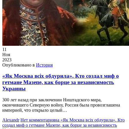
11
Ноя
2023
Опубликовано в
История
«Як Москва всіх обдурила». Кто создал миф о
гетмане Мазепе, как борце за независимость
Украины
300 лет назад при заключении Ништадского мира,
окончившего Северную войну, Россия была провозглашена
империей, что открыло целый…
Alexandr
Нет комментария
на «Як Москва всіх обдурила». Кто
создал миф о гетмане Мазепе, как борце за независимость