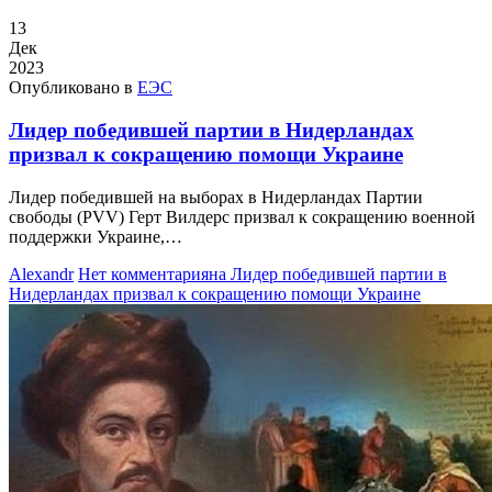
13
Дек
2023
Опубликовано в
ЕЭС
Лидер победившей партии в Нидерландах
призвал к сокращению помощи Украине
Лидер победившей на выборах в Нидерландах Партии
свободы (PVV) Герт Вилдерс призвал к сокращению военной
поддержки Украине,…
Alexandr
Нет комментария
на Лидер победившей партии в
Нидерландах призвал к сокращению помощи Украине