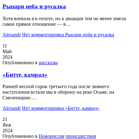
Рыцари неба и русалка
Хотя воевала я в пехоте, но к авиации тем не менее имела
самое прямое отношение — в…
Alexandr
Нет комментария
на Рыцари неба и русалка
11
Май
2024
Опубликовано в
рассказы
«Битте, камрад»
Ранней весной сорок третьего года после зимнего
наступления встали мы в оборону на реке Осьме, на
Смоленщине….
Alexandr
Нет комментария
на «Битте, камрад»
21
Янв
2024
Опубликовано в
Новороссия
происшествия