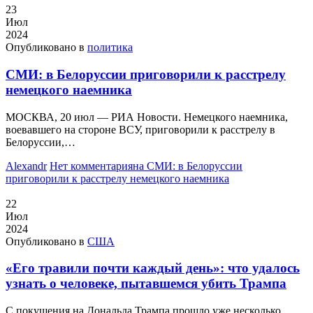
23
Июл
2024
Опубликовано в
политика
СМИ: в Белоруссии приговорили к расстрелу
немецкого наемника
МОСКВА, 20 июл — РИА Новости. Немецкого наемника,
воевавшего на стороне ВСУ, приговорили к расстрелу в
Белоруссии,…
Alexandr
Нет комментария
на СМИ: в Белоруссии
приговорили к расстрелу немецкого наемника
22
Июл
2024
Опубликовано в
США
«Его травили почти каждый день»: что удалось
узнать о человеке, пытавшемся убить Трампа
С покушения на Дональда Трампа прошло уже несколько