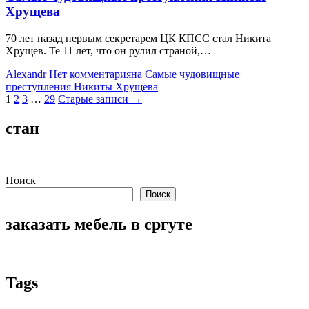
Хрущева
70 лет назад первым секретарем ЦК КПСС стал Никита
Хрущев. Те 11 лет, что он рулил страной,…
Alexandr
Нет комментария
на Самые чудовищные
преступления Никиты Хрущева
Пагинация
1
2
3
…
29
Старые записи →
записей
стан
Поиск
Поиск
заказать мебель в сргуте
Tags