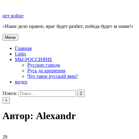
Перейти
к
нет войне
содержимому
«Наше дело правое, враг будет разбит, победа будет за нами!»
Меню
нет войне
«Наше дело правое, враг будет разбит, победа будет за нами!»
Главная
Links
МЫ-РОССИЯНЕ
Русские города
Русь до крещения
Что такое русский мир?
видео
Поиск:
×
Автор:
Alexandr
26