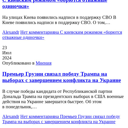
одиночки»
На улицах Киева появились надписи в поддержку СВО В
Киеве появились надписи в поддержку СВО. О том,…
Alexandr
Нет комментария
на С киевским режимом «борются
отважные одиночки»
23
Июл
2024
Опубликовано в
Мнения
Премьер Грузии связал победу Трампа на
выборах с завершением конфликта на Украине
В случае победы кандидата от Республиканской партии
Дональда Трампа на президентских выборах в США военные
действия на Украине завершатся быстрее. Об этом
в понедельник,…
Alexandr
Нет комментария
на Премьер Грузии связал победу
Трампа на выборах с завершением конфликта на Украине