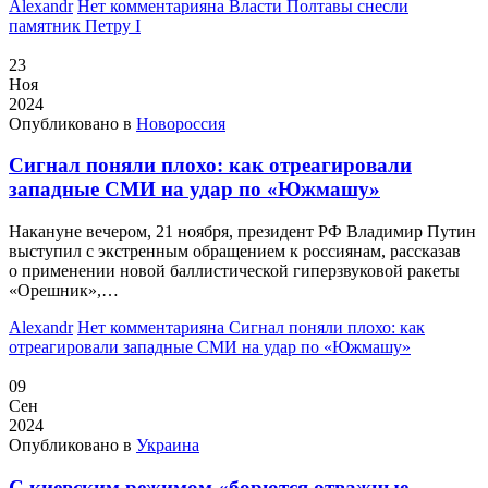
Alexandr
Нет комментария
на Власти Полтавы снесли
памятник Петру I
23
Ноя
2024
Опубликовано в
Новороссия
Сигнал поняли плохо: как отреагировали
западные СМИ на удар по «Южмашу»
Накануне вечером, 21 ноября, президент РФ Владимир Путин
выступил с экстренным обращением к россиянам, рассказав
о применении новой баллистической гиперзвуковой ракеты
«Орешник»,…
Alexandr
Нет комментария
на Сигнал поняли плохо: как
отреагировали западные СМИ на удар по «Южмашу»
09
Сен
2024
Опубликовано в
Украина
С киевским режимом «борются отважные