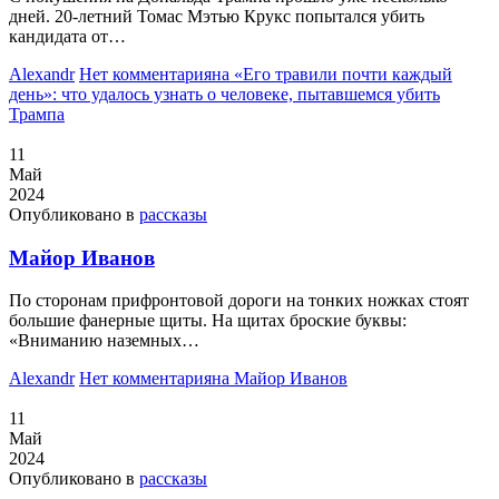
дней. 20-летний Томас Мэтью Крукс попытался убить
кандидата от…
Alexandr
Нет комментария
на «Его травили почти каждый
день»: что удалось узнать о человеке, пытавшемся убить
Трампа
11
Май
2024
Опубликовано в
рассказы
Майор Иванов
По сторонам прифронтовой дороги на тонких ножках стоят
большие фанерные щиты. На щитах броские буквы:
«Вниманию наземных…
Alexandr
Нет комментария
на Майор Иванов
11
Май
2024
Опубликовано в
рассказы