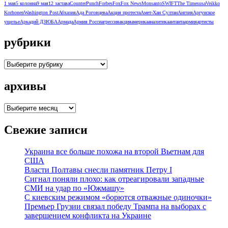
1 мая
5 колонна
9 мая
12 застава
CounterPunch
Forbes
Fox
Fox News
Monsanto
SWIFT
The Times
usa
Veikko
Korhonen
Washington Post
Абхазия
Ада Роговцева
Акция протеста
Амет-Хан Султан
Англия
Аргунское
ущелье
Аркадий ДЗЮБА
Армада
Армия Росси
агрессия
акция
америка
аналитика
антанта
армия
артисты
рубрики
рубрики
архивы
архивы
Свежие записи
Украина все больше похожа на второй Вьетнам для
США
Власти Полтавы снесли памятник Петру I
Сигнал поняли плохо: как отреагировали западные
СМИ на удар по «Южмашу»
С киевским режимом «борются отважные одиночки»
Премьер Грузии связал победу Трампа на выборах с
завершением конфликта на Украине