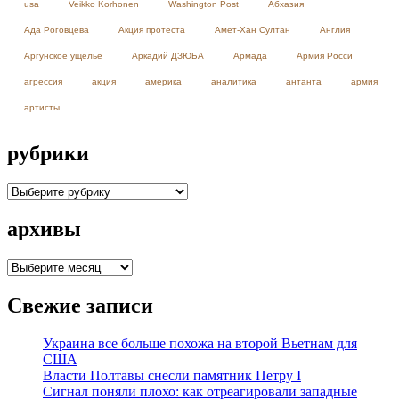
usa
Veikko Korhonen
Washington Post
Абхазия
Ада Роговцева
Акция протеста
Амет-Хан Султан
Англия
Аргунское ущелье
Аркадий ДЗЮБА
Армада
Армия Росси
агрессия
акция
америка
аналитика
антанта
армия
артисты
рубрики
рубрики
архивы
архивы
Свежие записи
Украина все больше похожа на второй Вьетнам для
США
Власти Полтавы снесли памятник Петру I
Сигнал поняли плохо: как отреагировали западные