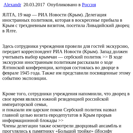
Alexandr
20.03.2017
Опубликовано в
Россия
ЯЛТА, 19 мар — РИА Новости (Крым). Делегация
иностранных политиков, которая в воскресенье прибыла в
Крым с трехдневным визитом, посетила Ливадийский дворец
в Ялте.
Здесь сотрудники учреждения провели для гостей экскурсию,
передает корреспондент РИА Новости (Крым). Запад должен
учитывать выбор крымчан — сербский политик >> В ходе
экскурсии иностранным политикам рассказали о ходе
Ялтинской конференции, которая состоялась во дворце в
феврале 1945 года. Также им представили посвященные этому
событию экспозиции.
Кроме того, сотрудники учреждения напомнили, что дворец в
свое время являлся южной резиденцией российской
императорской семьи,
и показали им царские покои Сербский политик назвал
главной целью визита евродепутатов в Крым прорыв
информационной блокады >>
Члены делегации также осмотрели дворцовый ансамбль и
прогулялись к памятнику «Большой тройке» (Иосифу