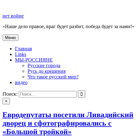
Перейти
к
нет войне
содержимому
«Наше дело правое, враг будет разбит, победа будет за нами!»
Меню
нет войне
«Наше дело правое, враг будет разбит, победа будет за нами!»
Главная
Links
МЫ-РОССИЯНЕ
Русские города
Русь до крещения
Что такое русский мир?
видео
Поиск:
×
Евродепутаты посетили Ливадийский
дворец и сфотографировались с
«Большой тройкой»