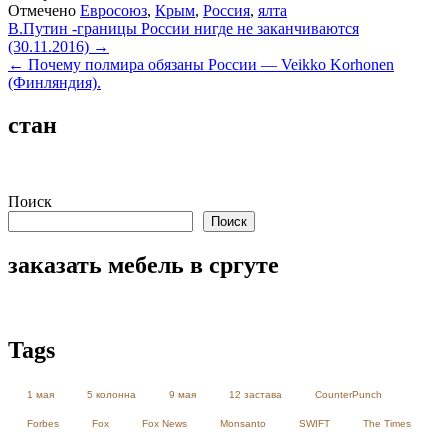
Отмечено
Евросоюз
,
Крым
,
Россия
,
ялта
Навигация
В.Путин -границы России нигде не заканчиваются
(30.11.2016) →
по
← Почему полмира обязаны России — Veikko Korhonen
записям
(Финляндия).
стан
Поиск
Поиск
заказать мебель в сргуте
Tags
1 мая
5 колонна
9 мая
12 застава
CounterPunch
Forbes
Fox
Fox News
Monsanto
SWIFT
The Times