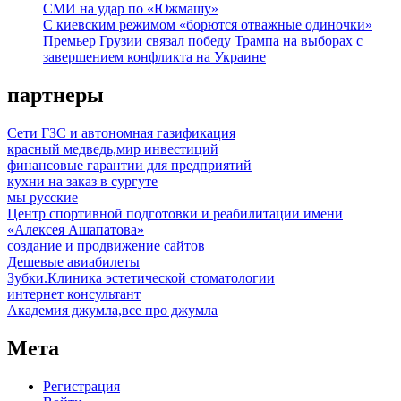
СМИ на удар по «Южмашу»
С киевским режимом «борются отважные одиночки»
Премьер Грузии связал победу Трампа на выборах с
завершением конфликта на Украине
партнеры
Сети ГЗС и автономная газификация
красный медведь,мир инвестиций
финансовые гарантии для предприятий
кухни на заказ в сургуте
мы русские
Центр спортивной подготовки и реабилитации имени
«Алексея Ашапатова»
создание и продвижение сайтов
Дешевые авиабилеты
Зубки.Клиника эстетической стоматологии
интернет консультант
Академия джумла,все про джумла
Мета
Регистрация