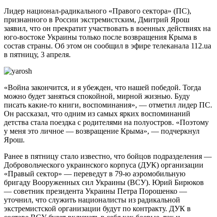
Лидер национал-радикального «Правого сектора» (ПС),
признанного в России экстремистским, Дмитрий Ярош
заявил, что он прекратит участвовать в военных действиях на
юго-востоке Украины только после возвращения Крыма в
состав страны. Об этом он сообщил в эфире телеканала 112.ua
в пятницу, 3 апреля.
«Война закончится, и я убежден, что нашей победой. Тогда
можно будет заняться спокойной, мирной жизнью. Буду
писать какие-то книги, воспоминания», — отметил лидер ПС.
Он рассказал, что одним из самых ярких воспоминаний
детства стала поездка с родителями на полуостров. «Поэтому
у меня это личное — возвращение Крыма», — подчеркнул
Ярош.
Ранее в пятницу стало известно, что бойцов подразделения —
Добровольческого украинского корпуса (ДУК) организации
«Правый сектор» — переведут в 79-ю аэромобильную
бригаду Вооруженных сил Украины (ВСУ). Юрий Бирюков
— советник президента Украины Петра Порошенко —
уточнил, что служить националисты из радикальной
экстремистской организации будут по контракту. ДУК в