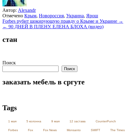
Автор:
Alexandr
Отмечено
Крым
,
Новороссия
,
Украина
,
Ярош
Навигация
Forbes рубит шокирующую правду о Крыме и Украине →
← 90 ДНЕЙ В ПЛЕНУ. ЕЛЕНА БЛОХА (видео)
по
записям
стан
Поиск
Поиск
заказать мебель в сргуте
Tags
1 мая
5 колонна
9 мая
12 застава
CounterPunch
Forbes
Fox
Fox News
Monsanto
SWIFT
The Times