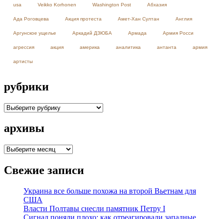
usa
Veikko Korhonen
Washington Post
Абхазия
Ада Роговцева
Акция протеста
Амет-Хан Султан
Англия
Аргунское ущелье
Аркадий ДЗЮБА
Армада
Армия Росси
агрессия
акция
америка
аналитика
антанта
армия
артисты
рубрики
рубрики
архивы
архивы
Свежие записи
Украина все больше похожа на второй Вьетнам для
США
Власти Полтавы снесли памятник Петру I
Сигнал поняли плохо: как отреагировали западные