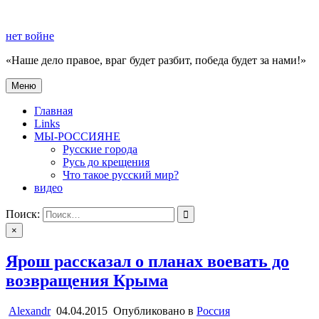
Перейти
к
нет войне
содержимому
«Наше дело правое, враг будет разбит, победа будет за нами!»
Меню
нет войне
«Наше дело правое, враг будет разбит, победа будет за нами!»
Главная
Links
МЫ-РОССИЯНЕ
Русские города
Русь до крещения
Что такое русский мир?
видео
Поиск:
×
Ярош рассказал о планах воевать до
возвращения Крыма
Alexandr
04.04.2015
Опубликовано в
Россия