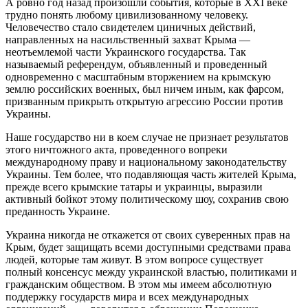
А ровно год назад произошли события, которые в ХХІ веке
трудно понять любому цивилизованному человеку.
Человечество стало свидетелем циничных действий,
направленных на насильственный захват Крыма —
неотъемлемой части Украинского государства. Так
называемый референдум, объявленный и проведенный
одновременно с масштабным вторжением на крымскую
землю российских военных, был ничем иным, как фарсом,
призванным прикрыть открытую агрессию России против
Украины.
Наше государство ни в коем случае не признает результатов
этого ничтожного акта, проведенного вопреки
международному праву и национальному законодательству
Украины. Тем более, что подавляющая часть жителей Крыма,
прежде всего крымские татары и украинцы, выразили
активный бойкот этому политическому шоу, сохранив свою
преданность Украине.
Украина никогда не откажется от своих суверенных прав на
Крым, будет защищать всеми доступными средствами права
людей, которые там живут. В этом вопросе существует
полный консенсус между украинской властью, политиками и
гражданским обществом. В этом мы имеем абсолютную
поддержку государств мира и всех международных