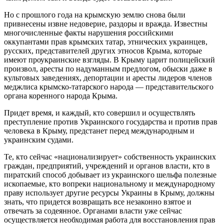
Но с прошлого года на крымскую землю снова были
привнесены извне недоверие, раздоры и вражда. Известны
многочисленные факты нарушения российскими
оккупантами прав крымских татар, этнических украинцев,
русских, представителей других этносов Крыма, которые
имеют проукраинские взгляды. В Крыму царит полицейский
произвол, аресты по надуманным предлогом, обыски даже в
культовых заведениях, депортации и аресты лидеров членов
меджлиса крымско-татарского народа — представительского
органа коренного народа Крыма.
Придет время, и каждый, кто совершил и осуществлять
преступление против Украинского государства и против прав
человека в Крыму, предстанет перед международным и
украинским судами.
Те, кто сейчас «национализирует» собственность украинских
граждан, предприятий, учреждений и органов власти, кто в
пиратский способ добывает из украинского шельфа полезные
ископаемые, кто вопреки национальному и международному
праву использует другие ресурсы Украины в Крыму, должны
знать, что придется возвращать все незаконно взятое и
отвечать за содеянное. Органами власти уже сейчас
осуществляется необходимая работа для восстановления прав