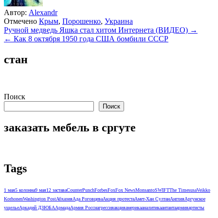
Автор:
Alexandr
Отмечено
Крым
,
Порошенко
,
Украина
Навигация
Ручной медведь Яшка стал хитом Интернета (ВИДЕО) →
← Как 8 октября 1950 года США бомбили СССР
по
записям
стан
Поиск
Поиск
заказать мебель в сргуте
Tags
1 мая
5 колонна
9 мая
12 застава
CounterPunch
Forbes
Fox
Fox News
Monsanto
SWIFT
The Times
usa
Veikko
Korhonen
Washington Post
Абхазия
Ада Роговцева
Акция протеста
Амет-Хан Султан
Англия
Аргунское
ущелье
Аркадий ДЗЮБА
Армада
Армия Росси
агрессия
акция
америка
аналитика
антанта
армия
артисты