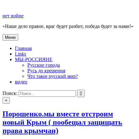
Перейти
к
нет войне
содержимому
«Наше дело правое, враг будет разбит, победа будет за нами!»
Меню
нет войне
«Наше дело правое, враг будет разбит, победа будет за нами!»
Главная
Links
МЫ-РОССИЯНЕ
Русские города
Русь до крещения
Что такое русский мир?
видео
Поиск:
×
Порошенко.мы вместе отстроим
новый Крым ( пообещал защищать
права крымчан)