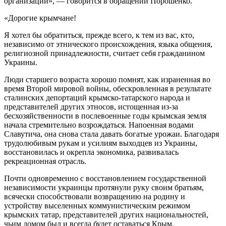
организаций», — говорится в обращении Порошенко.
«Дорогие крымчане!
Я хотел бы обратиться, прежде всего, к тем из вас, кто,
независимо от этнического происхождения, языка общения,
религиозной принадлежности, считает себя гражданином
Украины.
Люди старшего возраста хорошо помнят, как израненная во
время Второй мировой войны, обескровленная в результате
сталинских депортаций крымско-татарского народа и
представителей других этносов, истощенная из-за
бесхозяйственности в послевоенные годы крымская земля
начала стремительно возрождаться. Напоенная водами
Славутича, она снова стала давать богатые урожаи. Благодаря
трудолюбивым рукам и усилиям выходцев из Украины,
восстановилась и окрепла экономика, развивалась
рекреационная отрасль.
Почти одновременно с восстановлением государственной
независимости украинцы протянули руку своим братьям,
всячески способствовали возвращению на родину и
устройству выселенных коммунистическим режимом
крымских татар, представителей других национальностей,
чьим домом был и всегда будет оставаться Крым.