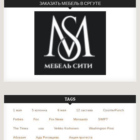
ЗАКАЗАТЬ МЕБЕЛЬ В СРГУТЕ
TAGS
1 мая
5 колонна
9 мая
12 застава
CounterPunch
Forbes
Fox
Fox News
Monsanto
SWIFT
The Times
usa
Veikko Korhonen
Washington Post
Абхазия
Ада Роговцева
Акция протеста