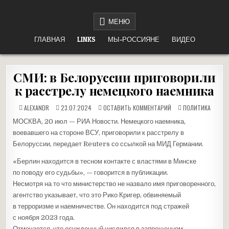
Перейти
НЕТ ВОЙНЕ
«НАШЕ ДЕЛО ПРАВОЕ, ВРАГ БУДЕТ РАЗБИТ, ПОБЕДА БУДЕТ ЗА НАМИ!»
к
МЕНЮ
содержимому
ГЛАВНАЯ
LINKS
МЫ-РОССИЯНЕ
ВИДЕО
СМИ: в Белоруссии приговорили
к расстрелу немецкого наемника
НА
ОПУБЛИКОВАНО
ALEXANDR
23.07.2024
ОСТАВИТЬ КОММЕНТАРИЙ
ПОЛИТИКА
СМИ:
В
В
МОСКВА, 20 июл — РИА Новости. Немецкого наемника,
БЕЛОРУССИИ
ПРИГОВОРИЛИ
воевавшего на стороне ВСУ, приговорили к расстрелу в
К
РАССТРЕЛУ
Белоруссии, передает Reuters со ссылкой на МИД Германии.
НЕМЕЦКОГО
НАЕМНИКА
«Берлин находится в тесном контакте с властями в Минске
по поводу его судьбы», — говорится в публикации.
Несмотря на то что министерство не назвало имя приговоренного,
агентство указывает, что это Рико Кригер, обвиняемый
в терроризме и наемничестве. Он находится под стражей
с ноября 2023 года.
Отмечается, что осужденный числился в запрещенном