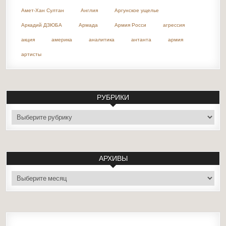
Амет-Хан Султан
Англия
Аргунское ущелье
Аркадий ДЗЮБА
Армада
Армия Росси
агрессия
акция
америка
аналитика
антанта
армия
артисты
РУБРИКИ
рубрики
АРХИВЫ
архивы