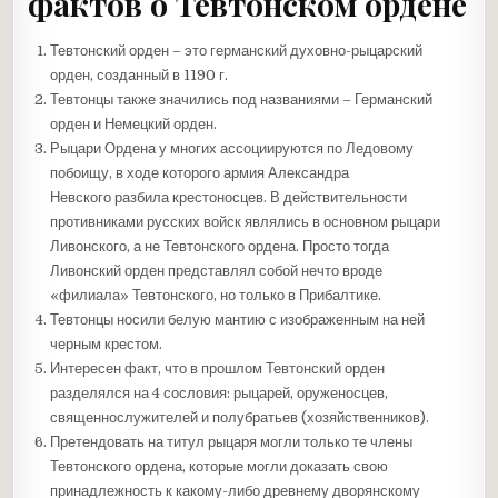
фактов о Тевтонском ордене
Тевтонский орден – это германский духовно-рыцарский
орден, созданный в 1190 г.
Тевтонцы также значились под названиями – Германский
орден и Немецкий орден.
Рыцари Ордена у многих ассоциируются по Ледовому
побоищу, в ходе которого армия Александра
Невского разбила крестоносцев. В действительности
противниками русских войск являлись в основном рыцари
Ливонского, а не Тевтонского ордена. Просто тогда
Ливонский орден представлял собой нечто вроде
«филиала» Тевтонского, но только в Прибалтике.
Тевтонцы носили белую мантию с изображенным на ней
черным крестом.
Интересен факт, что в прошлом Тевтонский орден
разделялся на 4 сословия: рыцарей, оруженосцев,
священнослужителей и полубратьев (хозяйственников).
Претендовать на титул рыцаря могли только те члены
Тевтонского ордена, которые могли доказать свою
принадлежность к какому-либо древнему дворянскому