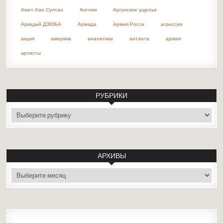
Амет-Хан Султан
Англия
Аргунское ущелье
Аркадий ДЗЮБА
Армада
Армия Росси
агрессия
акция
америка
аналитика
антанта
армия
артисты
РУБРИКИ
рубрики
АРХИВЫ
архивы