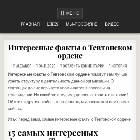
Перейти
НЕТ ВОЙНЕ
«НАШЕ ДЕЛО ПРАВОЕ, ВРАГ БУДЕТ РАЗБИТ, ПОБЕДА БУДЕТ ЗА НАМИ!»
к
МЕНЮ
содержимому
ГЛАВНАЯ
LINKS
МЫ-РОССИЯНЕ
ВИДЕО
Интересные факты о Тевтонском
ордене
НА
ОПУБЛИКОВАНО
ALEXANDR
06.11.2023
ОСТАВИТЬ КОММЕНТАРИЙ
ИСТОРИЯ
ИНТЕРЕСНЫЕ
В
ФАКТЫ
Интересные факты о Тевтонском ордене
помогут вам лучше
О
ТЕВТОНСКОМ
узнать структуру и деятельность данной организации. О
ОРДЕНЕ
тевтонцах до сих пор часто упоминается в прессе и на
телевидении. Но какой же след им удалось оставить в истории?
Об этих и других любопытных фактах, мы расскажем вам прямо
сейчас.
Итак, перед вами, самые интересные факты о Тевтонском ордене.
15 самых интересных