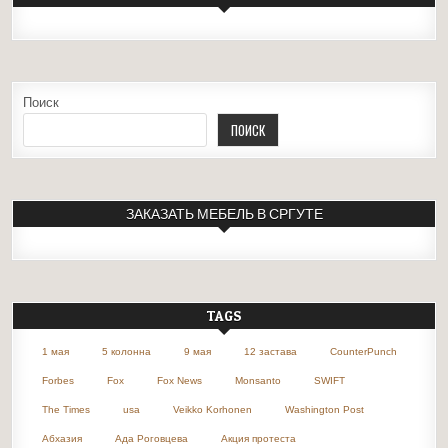
Поиск
ПОИСК
ЗАКАЗАТЬ МЕБЕЛЬ В СРГУТЕ
TAGS
1 мая
5 колонна
9 мая
12 застава
CounterPunch
Forbes
Fox
Fox News
Monsanto
SWIFT
The Times
usa
Veikko Korhonen
Washington Post
Абхазия
Ада Роговцева
Акция протеста