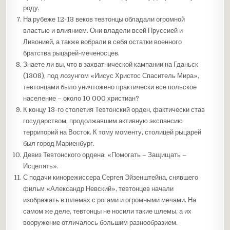
роду.
На рубеже 12-13 веков тевтонцы обладали огромной
властью и влиянием. Они владели всей Пруссией и
Ливонией, а также вобрали в себя остатки военного
братства рыцарей-меченосцев.
Знаете ли вы, что в захватнической кампании на Гданьск
(1308), под лозунгом «Иисус Христос Спаситель Мира»,
тевтонцами было уничтожено практически все польское
население – около 10 000 христиан?
К концу 13-го столетия Тевтонский орден, фактически став
государством, продолжавшим активную экспансию
территорий на Восток. К тому моменту, столицей рыцарей
был город Мариенбург.
Девиз Тевтонского ордена: «Помогать – Защищать –
Исцелять».
С подачи кинорежиссера Сергея Эйзенштейна, снявшего
фильм «Александр Невский», тевтонцев начали
изображать в шлемах с рогами и огромными мечами. На
самом же деле, тевтонцы не носили такие шлемы, а их
вооружение отличалось большим разнообразием.