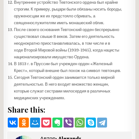
Внутреннее устройство Тевтонского ордена был крайне
строгим. К примеру, рыцари были обязаны носить бороды,
оруженосцам же их предстояло сбривать, а
священнослужителям иметь монашеский облик.
После своего основания Тевтонский орден беспрерывно
существовал свыше 8 веков. Затем его деятельность
неоднократно приостанавливалась, в том числе и в
ходе Второй Мировой войны (1939-1945), когда нацисты
национализировали имущество Ордена.
В 1813 г. в Пруссии был учрежден орден «Железный
Крест», который внешне был похож на символ тевтонцев.
Сегодня Тевтонский орден занимается только мирной
деятельностью. В него входит множество женщин,
которые служат сестрами милосердия в различных
медицинских учреждениях.
Share this:
Автор:
Alexandr