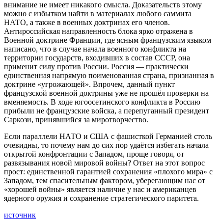
внимание не имеет никакого смысла. Доказательств этому
можно с избытком найти в материалах любого саммита
НАТО, а также в военных доктринах его членов.
Антироссийская направленность блока ярко отражена в
Военной доктрине Франции, где ясным французским языком
написано, что в случае начала военного конфликта на
территории государств, входивших в состав СССР, она
применит силу против России. Россия — практически
единственная напрямую поименованная страна, признанная в
доктрине «угрожающей». Впрочем, данный пункт
французской военной доктрины уже не прошёл проверки на
вменяемость. В ходе югоосетинского конфликта в Россию
прибыли не французские войска, а перепуганный президент
Саркози, принявшийся за миротворчество.
Если параллели НАТО и США с фашисткой Германией столь
очевидны, то почему нам до сих пор удаётся избегать начала
открытой конфронтации с Западом, проще говоря, от
развязывания новой мировой войны? Ответ на этот вопрос
прост: единственной гарантией сохранения «плохого мира» с
Западом, тем спасительным фактором, уберегающим нас от
«хорошей войны» является наличие у нас и американцев
ядерного оружия и сохранение стратегического паритета.
источник