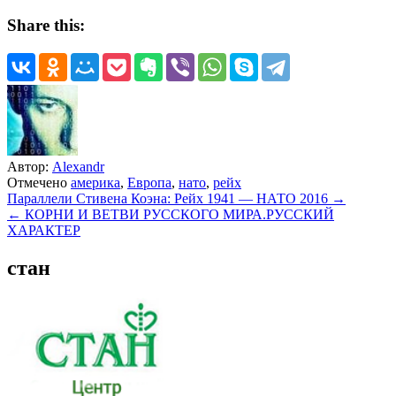
Share this:
Автор:
Alexandr
Отмечено
америка
,
Европа
,
нато
,
рейх
Навигация
Параллели Стивена Коэна: Рейх 1941 — НАТО 2016 →
← КОРНИ И ВЕТВИ РУССКОГО МИРА.РУССКИЙ
по
ХАРАКТЕР
записям
стан