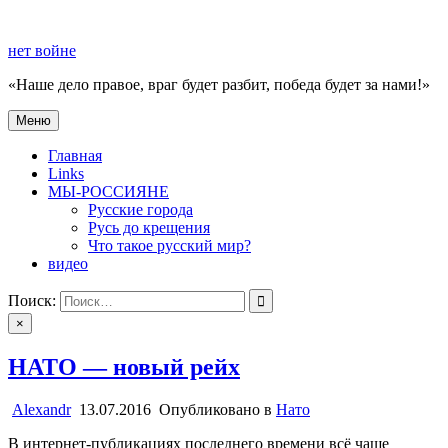
Перейти
к
нет войне
содержимому
«Наше дело правое, враг будет разбит, победа будет за нами!»
Меню
нет войне
«Наше дело правое, враг будет разбит, победа будет за нами!»
Главная
Links
МЫ-РОССИЯНЕ
Русские города
Русь до крещения
Что такое русский мир?
видео
Поиск:
×
НАТО — новый рейх
Alexandr
13.07.2016
Опубликовано в
Нато
В интернет-публикациях последнего времени всё чаще