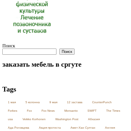
Поиск
Поиск
заказать мебель в сргуте
Tags
1 мая
5 колонна
9 мая
12 застава
CounterPunch
Forbes
Fox
Fox News
Monsanto
SWIFT
The Times
usa
Veikko Korhonen
Washington Post
Абхазия
Ада Роговцева
Акция протеста
Амет-Хан Султан
Англия