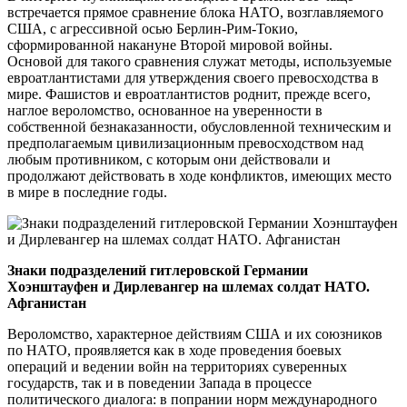
встречается прямое сравнение блока НАТО, возглавляемого
США, с агрессивной осью Берлин-Рим-Токио,
сформированной накануне Второй мировой войны.
Основой для такого сравнения служат методы, используемые
евроатлантистами для утверждения своего превосходства в
мире. Фашистов и евроатлантистов роднит, прежде всего,
наглое вероломство, основанное на уверенности в
собственной безнаказанности, обусловленной техническим и
предполагаемым цивилизационным превосходством над
любым противником, с которым они действовали и
продолжают действовать в ходе конфликтов, имеющих место
в мире в последние годы.
Знаки подразделений гитлеровской Германии
Хоэнштауфен и Дирлевангер на шлемах солдат НАТО.
Афганистан
Вероломство, характерное действиям США и их союзников
по НАТО, проявляется как в ходе проведения боевых
операций и ведении войн на территориях суверенных
государств, так и в поведении Запада в процессе
политического диалога: в попрании норм международного