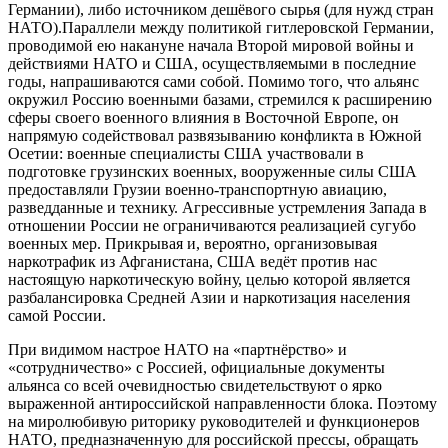
Германии), либо источником дешёвого сырья (для нужд стран
НАТО).Параллели между политикой гитлеровской Германии,
проводимой ею накануне начала Второй мировой войны и
действиями НАТО и США, осуществляемыми в последние
годы, напрашиваются сами собой. Помимо того, что альянс
окружил Россию военными базами, стремился к расширению
сферы своего военного влияния в Восточной Европе, он
напрямую содействовал развязыванию конфликта в Южной
Осетии: военные специалисты США участвовали в
подготовке грузинских военных, вооруженные силы США
предоставляли Грузии военно-транспортную авиацию,
разведданные и технику. Агрессивные устремления Запада в
отношении России не ограничиваются реализацией сугубо
военных мер. Прикрывая и, вероятно, организовывая
наркотрафик из Афганистана, США ведёт против нас
настоящую наркотическую войну, целью которой является
разбалансировка Средней Азии и наркотизация населения
самой России.
При видимом настрое НАТО на «партнёрство» и
«сотрудничество» с Россией, официальные документы
альянса со всей очевидностью свидетельствуют о ярко
выраженной антироссийской направленности блока. Поэтому
на миролюбивую риторику руководителей и функционеров
НАТО, предназначенную для российской прессы, обращать