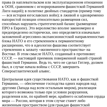
права (в наплевательском или эксплуатационном отношении
к ООН, сравнимом с игнорированием фашистской Германией
Лиги наций); в политике двойных стандартов (пример тому
— вся история югославских войн); в лживой и одновременно
напористой позиции относительно размещения сил,
способных нарушить стратегический баланс (размещение
ПРО в Европе). Это вероломство вполне закономерно и
предопределено исторически, оно определяется изначально
заложенной агрессивно-экспансионистской направленностью
блока НАТО и его стремлением к перманентному
расширению, что в идеологии фашизма соответствует
стремлению к захвату «жизненного пространства» на
Востоке. В этом смысле НАТО, созданный в противовес
СССР, — настоящий преемник поверженной нашей страной
фашисткой Германии. Ведь то, чего не сделал Гитлер, должен
был, в случае начала войны с СССР, завершить
Североатлантический альянс.
Центральная идея существования НАТО, как и фашисткой
Германии, — обеспечение господства одних народов над
другими (Запада над всем остальным миром), реализация
которого возможна только при условии разрушения,
разделения или, по крайней мере, крайнего ослабления сердца
мира — России, которая в этом случае станет либо
жизненным пространством (для граждан фашистской