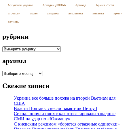
Аргунское ущелье
Аркадий ДЗЮБА
Армада
Армия Росси
агрессия
акция
америка
аналитика
антанта
армия
артисты
рубрики
рубрики
архивы
архивы
Свежие записи
Украина все больше похожа на второй Вьетнам для
США
Власти Полтавы снесли памятник Петру I
Сигнал поняли плохо: как отреагировали западные
СМИ на удар по «Южмашу»
С киевским режимом «борются отважные одиночки»