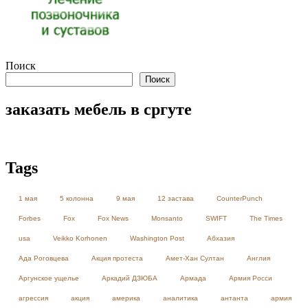
Поиск
Поиск
заказать мебель в сргуте
Tags
1 мая
5 колонна
9 мая
12 застава
CounterPunch
Forbes
Fox
Fox News
Monsanto
SWIFT
The Times
usa
Veikko Korhonen
Washington Post
Абхазия
Ада Роговцева
Акция протеста
Амет-Хан Султан
Англия
Аргунское ущелье
Аркадий ДЗЮБА
Армада
Армия Росси
агрессия
акция
америка
аналитика
антанта
армия