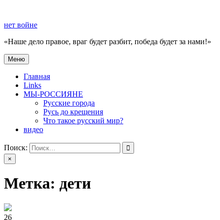
Перейти
к
нет войне
содержимому
«Наше дело правое, враг будет разбит, победа будет за нами!»
Меню
нет войне
«Наше дело правое, враг будет разбит, победа будет за нами!»
Главная
Links
МЫ-РОССИЯНЕ
Русские города
Русь до крещения
Что такое русский мир?
видео
Поиск:
×
Метка:
дети
26