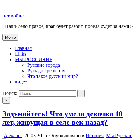
Перейти
к
нет войне
содержимому
«Наше дело правое, враг будет разбит, победа будет за нами!»
Меню
нет войне
«Наше дело правое, враг будет разбит, победа будет за нами!»
Главная
Links
МЫ-РОССИЯНЕ
Русские города
Русь до крещения
Что такое русский мир?
видео
Поиск:
×
Задумайтесь! Что умела девочка 10
лет, живущая в селе век назад?
Alexandr
26.03.2015
Опубликовано в
История
,
Мы Русские