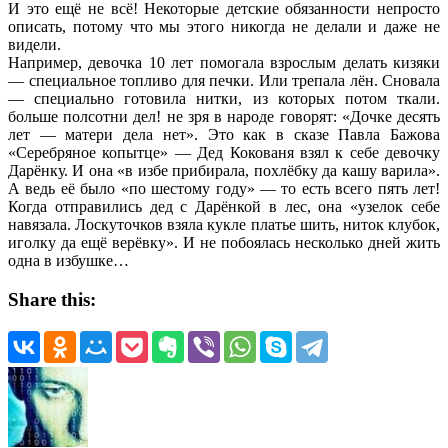
И это ещё не всё! Некоторые детские обязанности непросто
описать, потому что мы этого никогда не делали и даже не
видели.
Например, девочка 10 лет помогала взрослым делать кизяки
— специальное топливо для печки. Или трепала лён. Сновала
— специально готовила нитки, из которых потом ткали.
больше полсотни дел! не зря в народе говорят: «Дочке десять
лет — матери дела нет». Это как в сказе Павла Бажова
«Серебряное копытце» — Дед Кокованя взял к себе девочку
Дарёнку. И она «в избе прибирала, похлёбку да кашу варила».
А ведь её было «по шестому году» — то есть всего пять лет!
Когда отправились дед с Дарёнкой в лес, она «узелок себе
навязала. Лоскуточков взяла кукле платье шить, ниток клубок,
иголку да ещё верёвку». И не побоялась несколько дней жить
одна в избушке…
Share this: