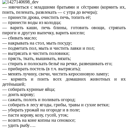
— нянчиться с младшими братьями и сёстрами (кормить их,
поить, пеленать, развлекать — с утра до вечера);
— принести дрова, очистить печь, топить её;
— принести воды из колодца;
— варить каши, печь блины, готовить овощи, стряпать
пироги и другую выпечку, варить кисели;
— сбивать масло;
— накрывать на стол, мыть посуду;
— подметать пол, мыть и чистить лавки и пол;
— вытрясать и чистить половики;
— прясть, ткать, вышивать, вязать;
— стирать и полоскать бельё на речке, развешивать его;
— прибирать постель (в т.ч. вытрясать);
— менять лучину, свечи, чистить керосиновую лампу;
— кормить и поить всех домашних животных и их
детёнышей;
— собирать куриные яйца;
— доить корову;
— сажать, полоть и поливать огород;
— собирать в лесу ягоды, грибы, травы и сухие ветки;
— убирать урожай на огороде и в поле;
— пасти корову, козу, гусей, уток;
— возить на коне копны на сенокосе;
— удить рыбу….