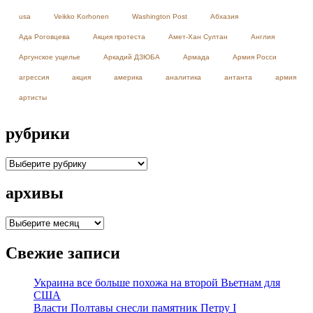
usa
Veikko Korhonen
Washington Post
Абхазия
Ада Роговцева
Акция протеста
Амет-Хан Султан
Англия
Аргунское ущелье
Аркадий ДЗЮБА
Армада
Армия Росси
агрессия
акция
америка
аналитика
антанта
армия
артисты
рубрики
рубрики
архивы
архивы
Свежие записи
Украина все больше похожа на второй Вьетнам для
США
Власти Полтавы снесли памятник Петру I