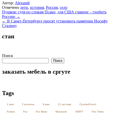
Автор:
Alexandr
Отмечено
дети
,
история
,
Россия
,
село
Навигация
Пушков: судя по словам Псаки, для США главное – гнобить
Россию →
по
← В Санкт-Петербурге просят установить памятник Иосифу
записям
Сталину
стан
Поиск
Поиск
заказать мебель в сргуте
Tags
1 мая
5 колонна
9 мая
12 застава
CounterPunch
Forbes
Fox
Fox News
Monsanto
SWIFT
The Times