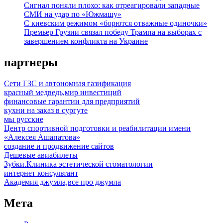
Сигнал поняли плохо: как отреагировали западные
СМИ на удар по «Южмашу»
С киевским режимом «борются отважные одиночки»
Премьер Грузии связал победу Трампа на выборах с
завершением конфликта на Украине
партнеры
Сети ГЗС и автономная газификация
красный медведь,мир инвестиций
финансовые гарантии для предприятий
кухни на заказ в сургуте
мы русские
Центр спортивной подготовки и реабилитации имени
«Алексея Ашапатова»
создание и продвижение сайтов
Дешевые авиабилеты
Зубки.Клиника эстетической стоматологии
интернет консультант
Академия джумла,все про джумла
Мета