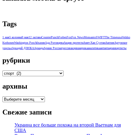
Tags
1 мая
5 колонна
9 мая
12 застава
CounterPunch
Forbes
Fox
Fox News
Monsanto
SWIFT
The Times
usa
Veikko
Korhonen
Washington Post
Абхазия
Ада Роговцева
Акция протеста
Амет-Хан Султан
Англия
Аргунское
ущелье
Аркадий ДЗЮБА
Армада
Армия Росси
агрессия
акция
америка
аналитика
антанта
армия
артисты
рубрики
рубрики
архивы
архивы
Свежие записи
Украина все больше похожа на второй Вьетнам для
США