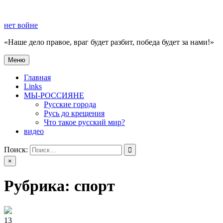
Перейти
к
нет войне
содержимому
«Наше дело правое, враг будет разбит, победа будет за нами!»
Меню
нет войне
«Наше дело правое, враг будет разбит, победа будет за нами!»
Главная
Links
МЫ-РОССИЯНЕ
Русские города
Русь до крещения
Что такое русский мир?
видео
Поиск:
×
Рубрика:
спорт
13