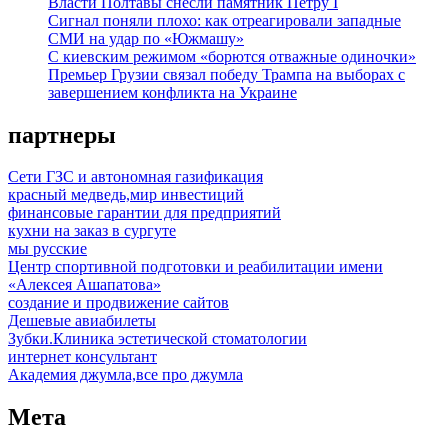
Власти Полтавы снесли памятник Петру I
Сигнал поняли плохо: как отреагировали западные
СМИ на удар по «Южмашу»
С киевским режимом «борются отважные одиночки»
Премьер Грузии связал победу Трампа на выборах с
завершением конфликта на Украине
партнеры
Сети ГЗС и автономная газификация
красный медведь,мир инвестиций
финансовые гарантии для предприятий
кухни на заказ в сургуте
мы русские
Центр спортивной подготовки и реабилитации имени
«Алексея Ашапатова»
создание и продвижение сайтов
Дешевые авиабилеты
Зубки.Клиника эстетической стоматологии
интернет консультант
Академия джумла,все про джумла
Мета