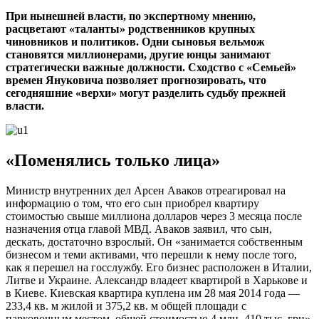
При нынешней власти, по экспертному мнению,
расцветают «таланты» родственников крупных
чиновников и политиков. Одни сыновья вельмож
становятся миллионерами, другие юнцы занимают
стратегически важные должности. Сходство с «Семьей»
времен Януковича позволяет прогнозировать, что
сегодняшние «верхи» могут разделить судьбу прежней
власти.
«Поменялись только лица»
Министр внутренних дел Арсен Аваков отреагировал на
информацию о том, что его сын приобрел квартиру
стоимостью свыше миллиона долларов через 3 месяца после
назначения отца главой МВД. Аваков заявил, что сын,
дескать, достаточно взрослый. Он «занимается собственным
бизнесом и теми активами, что перешли к нему после того,
как я перешел на госслужбу. Его бизнес расположен в Италии,
Литве и Украине. Александр владеет квартирой в Харькове и
в Киеве. Киевская квартира куплена им 28 мая 2014 года —
233,4 кв. м жилой и 375,2 кв. м общей площади с
парковочным местом, общей стоимостью 4 млн. 410 тыс. грн».