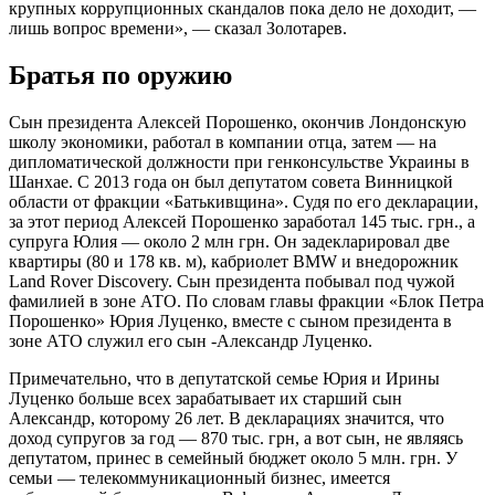
крупных коррупционных скандалов пока дело не доходит, —
лишь вопрос времени», — сказал Золотарев.
Братья по оружию
Сын президента Алексей Порошенко, окончив Лондонскую
школу экономики, работал в компании отца, затем — на
дипломатической должности при генконсульстве Украины в
Шанхае. С 2013 года он был депутатом совета Винницкой
области от фракции «Батькивщина». Судя по его декларации,
за этот период Алексей Порошенко заработал 145 тыс. грн., а
супруга Юлия — около 2 млн грн. Он задекларировал две
квартиры (80 и 178 кв. м), кабриолет BMW и внедорожник
Land Rover Discovery. Сын президента побывал под чужой
фамилией в зоне АТО. По словам главы фракции «Блок Петра
Порошенко» Юрия Луценко, вместе с сыном президента в
зоне АТО служил его сын -Александр Луценко.
Примечательно, что в депутатской семье Юрия и Ирины
Луценко больше всех зарабатывает их старший сын
Александр, которому 26 лет. В декларациях значится, что
доход супругов за год — 870 тыс. грн, а вот сын, не являясь
депутатом, принес в семейный бюджет около 5 млн. грн. У
семьи — телекоммуникационный бизнес, имеется