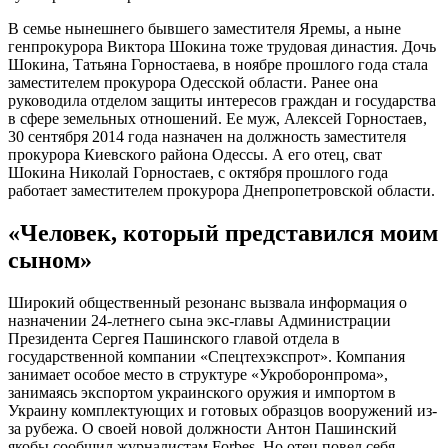
В семье нынешнего бывшего заместителя Яремы, а ныне
генпрокурора Виктора Шокина тоже трудовая династия. Дочь
Шокина, Татьяна Горностаева, в ноябре прошлого года стала
заместителем прокурора Одесской области. Ранее она
руководила отделом защиты интересов граждан и государства
в сфере земельных отношений. Ее муж, Алексей Горностаев,
30 сентября 2014 года назначен на должность заместителя
прокурора Киевского района Одессы. А его отец, сват
Шокина Николай Горностаев, с октября прошлого года
работает заместителем прокурора Днепропетровской области.
«Человек, который представился моим
сыном»
Широкий общественный резонанс вызвала информация о
назначении 24-летнего сына экс-главы Администрации
Президента Сергея Пашинского главой отдела в
государственной компании «Спецтехэкспрот». Компания
занимает особое место в структуре «Укроборонпрома»,
занимаясь экспортом украинского оружия и импортом в
Украину комплектующих и готовых образцов вооружений из-
за рубежа. О своей новой должности Антон Пашинский
якобы сообщил журналистам Forbes. Но отец повел себя