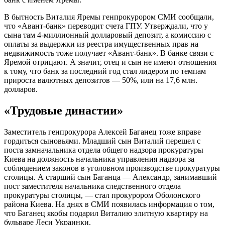
В бытность Виталия Яремы генпрокурором СМИ сообщали,
что «Авант-банк» переводит счета ГПУ. Утверждали, что у
сына там 4-миллионный долларовый депозит, а комиссию с
оплаты за выдержки из реестра имущественных прав на
недвижимость тоже получает «Авант-банк». В банке связи с
Яремой отрицают. А значит, отец и сын не имеют отношения
к тому, что банк за последний год стал лидером по темпам
прироста валютных депозитов — 50%, или на 17,6 млн.
долларов.
«Трудовые династии»
Заместитель генпрокурора Алексей Баганец тоже вправе
гордиться сыновьями. Младший сын Виталий перешел с
поста замначальника отдела общего надзора прокуратуры
Киева на должность начальника управления надзора за
соблюдением законов в уголовном производстве прокуратуры
столицы. А старший сын Баганца — Александр, занимавший
пост заместителя начальника следственного отдела
прокуратуры столицы, — стал прокурором Оболонского
района Киева. На днях в СМИ появилась информация о том,
что Баганец якобы подарил Виталию элитную квартиру на
бульваре Леси Украинки.