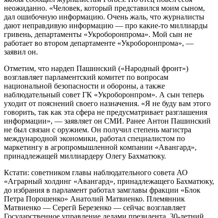
неожиданно. «Человек, который представился моим сыном,
дал ошибочную информацию. Очень жаль, что журналисты
дают неправдивую информацию — про какие-то миллиарды
гривень, департаменты «Укроборонпрома». Мой сын не
работает во втором департаменте «Укроборонпрома», —
заявил он.
Отметим, что нардеп Пашинский («Народный фронт»)
возглавляет парламентский комитет по вопросам
национальной безопасности и обороны, а также
наблюдательный совет ГК «Укроборонпром». А сын теперь
уходит от пояснений своего назначения. «Я не буду вам этого
говорить, так как эта сфера не предусматривает разглашения
информации», — заявляет он СМИ. Ранее Антон Пашинский
не был связан с оружием. Он получил степень магистра
международной экономики, работал специалистом по
маркетингу в агропромышленной компании «Авангард»,
принадлежащей миллиардеру Олегу Бахматюку.
Кстати: советником главы наблюдательного совета АО
«Аграрный холдинг «Авангард», принадлежащего Бахматюку,
до избрания в парламент работал замглавы фракции «Блок
Петра Порошенко» Анатолий Матвиенко. Племянник
Матвиенко — Серегй Березенко — сейчас возглавляет
Государственное управление делами президента. 30-летний