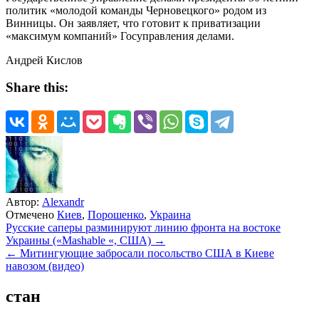
политик «молодой команды Черновецкого» родом из
Винницы. Он заявляет, что готовит к приватизации
«максимум компаний» Госуправления делами.
Андрей Кислов
Share this:
Автор:
Alexandr
Отмечено
Киев
,
Порошенко
,
Украина
Навигация
Русские саперы разминируют линию фронта на востоке
Украины («Mashable «, США) →
по
← Митингующие забросали посольство США в Киеве
записям
навозом (видео)
стан