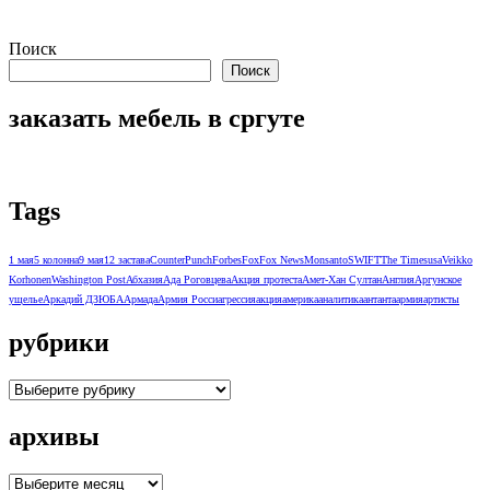
Поиск
Поиск
заказать мебель в сргуте
Tags
1 мая
5 колонна
9 мая
12 застава
CounterPunch
Forbes
Fox
Fox News
Monsanto
SWIFT
The Times
usa
Veikko
Korhonen
Washington Post
Абхазия
Ада Роговцева
Акция протеста
Амет-Хан Султан
Англия
Аргунское
ущелье
Аркадий ДЗЮБА
Армада
Армия Росси
агрессия
акция
америка
аналитика
антанта
армия
артисты
рубрики
рубрики
архивы
архивы