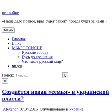
Перейти
к
нет войне
содержимому
«Наше дело правое, враг будет разбит, победа будет за нами!»
Меню
нет войне
«Наше дело правое, враг будет разбит, победа будет за нами!»
Главная
Links
МЫ-РОССИЯНЕ
Русские города
Русь до крещения
Что такое русский мир?
видео
Поиск:
×
Создаётся новая «семья» в украинской
власти?
Alexandr
07.04.2015
Опубликовано в
Украина