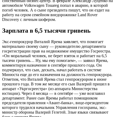
собственный бизнес-центр. В феврале Александр Луценко на
автомобиле Volkswagen Touareg попал в аварию, в которой
погиб человек. А о сыне президента пишут, что он ездит на
работу на сером семейном внедорожнике Land Rover
Discovery с личным шофером.
Зарплата в 6,5 тысячи гривень
Экс-генпрокурор Виталий Ярема заявляет, что помогает
материально своему сыну — руководителю департамента
госрегистрации прав на недвижимое имущество Госреестра.
«Он моральный человек, не берет взяток и работает на 6,5
тысячи гривень… Ну, мы ему помогаем», — заявил Ярема,
комментируя назначение в сентябре прошлого года. Он
подчеркнул, что сын, дескать, начал работать в системе
Минюста еще до его назначения на должность генпрокурора.
Отметим, что Виталий Ярема стал генпрокурором в июне
прошлого года. В том же месяце его сын Валерий пришел в
аппарат «Укргосреестра» (из аппарата Министерства
юстиции). Через 4 месяца — в сентябре — уже возглавил
департамент. Ранее сын Яремы работал помощником
председателя правления «Авант-банка», вице-президентом
которого трудился начальник Управления госохраны, экс-
министр обороны Валерий Гелетей. Злые языки связывают
банк с именем Яремы.