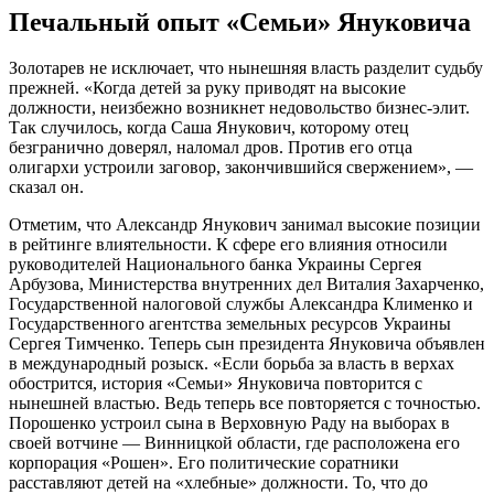
Печальный опыт «Семьи» Януковича
Золотарев не исключает, что нынешняя власть разделит судьбу
прежней. «Когда детей за руку приводят на высокие
должности, неизбежно возникнет недовольство бизнес-элит.
Так случилось, когда Саша Янукович, которому отец
безгранично доверял, наломал дров. Против его отца
олигархи устроили заговор, закончившийся свержением», —
сказал он.
Отметим, что Александр Янукович занимал высокие позиции
в рейтинге влиятельности. К сфере его влияния относили
руководителей Национального банка Украины Сергея
Арбузова, Министерства внутренних дел Виталия Захарченко,
Государственной налоговой службы Александра Клименко и
Государственного агентства земельных ресурсов Украины
Сергея Тимченко. Теперь сын президента Януковича объявлен
в международный розыск. «Если борьба за власть в верхах
обострится, история «Семьи» Януковича повторится с
нынешней властью. Ведь теперь все повторяется с точностью.
Порошенко устроил сына в Верховную Раду на выборах в
своей вотчине — Винницкой области, где расположена его
корпорация «Рошен». Его политические соратники
расставляют детей на «хлебные» должности. То, что до