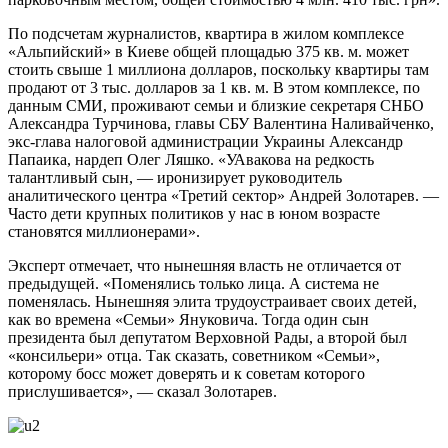
По подсчетам журналистов, квартира в жилом комплексе
«Альпийский» в Киеве общей площадью 375 кв. м. может
стоить свыше 1 миллиона долларов, поскольку квартиры там
продают от 3 тыс. долларов за 1 кв. м. В этом комплексе, по
данным СМИ, проживают семьи и близкие секретаря СНБО
Александра Турчинова, главы СБУ Валентина Наливайченко,
экс-глава налоговой администрации Украины Александр
Папаика, нардеп Олег Ляшко. «УАвакова на редкость
талантливый сын, — иронизирует руководитель
аналитического центра «Третий сектор» Андрей Золотарев. —
Часто дети крупных политиков у нас в юном возрасте
становятся миллионерами».
Эксперт отмечает, что нынешняя власть не отличается от
предыдущей. «Поменялись только лица. А система не
поменялась. Нынешняя элита трудоустраивает своих детей,
как во времена «Семьи» Януковича. Тогда один сын
президента был депутатом Верховной Рады, а второй был
«консильери» отца. Так сказать, советником «Семьи»,
которому босс может доверять и к советам которого
прислушивается», — сказал Золотарев.