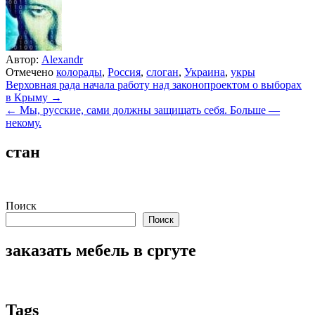
Автор:
Alexandr
Отмечено
колорады
,
Россия
,
слоган
,
Украина
,
укры
Навигация
Верховная рада начала работу над законопроектом о выборах
в Крыму →
по
← Мы, русские, сами должны защищать себя. Больше —
записям
некому.
стан
Поиск
Поиск
заказать мебель в сргуте
Tags