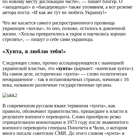
по новому месту дислокации части», — пишет блогер. О
«западенцах» и «бандеровцах» также упомянем, а вот резюме
автора поста: «И как же тут не любить Украину!»
Что же касается самого распространенного прозвища
украинцев «хохлы», то оно, похоже, осталось в довоенной
жизни. «Хохлы превратились в укров и научились хорошо
стрелять», — пишут о себе сами украинцы.
«Хунта, я люблю тебя!»
Следующее слово, прочно ассоциирующееся с нынешней
украинской властью, это
«хунта»
(вариант: «киевская хунта»).
На самом деле, исторически «хунта» — слово политически
неокрашенное – так в испаноязычных странах, начиная с 16
века, называли различные государственные органы.
В современном русском языке термином «хунта», как
правило, обозначают правительство, пришедшее к власти в
результате военного переворота. Слово приобрело резко
отрицательную коннотацию в 1973 году после знаменитого
военного переворота генерала Пиночета в Чили, о котором
много писали советские СМИ. До этого словом «хунта» в