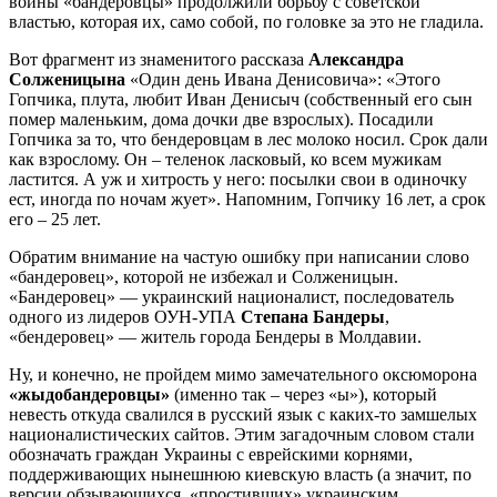
войны «бандеровцы» продолжили борьбу с советской
властью, которая их, само собой, по головке за это не гладила.
Вот фрагмент из знаменитого рассказа
Александра
Солженицына
«Один день Ивана Денисовича»: «Этого
Гопчика, плута, любит Иван Денисыч (собственный его сын
помер маленьким, дома дочки две взрослых). Посадили
Гопчика за то, что бендеровцам в лес молоко носил. Срок дали
как взрослому. Он – теленок ласковый, ко всем мужикам
ластится. А уж и хитрость у него: посылки свои в одиночку
ест, иногда по ночам жует». Напомним, Гопчику 16 лет, а срок
его – 25 лет.
Обратим внимание на частую ошибку при написании слово
«бандеровец», которой не избежал и Солженицын.
«Бандеровец» — украинский националист, последователь
одного из лидеров ОУН-УПА
Степана Бандеры
,
«бендеровец» — житель города Бендеры в Молдавии.
Ну, и конечно, не пройдем мимо замечательного оксюморона
«жыдобандеровцы»
(именно так – через «ы»), который
невесть откуда свалился в русский язык с каких-то замшелых
националистических сайтов. Этим загадочным словом стали
обозначать граждан Украины с еврейскими корнями,
поддерживающих нынешнюю киевскую власть (а значит, по
версии обзывающихся, «простивших» украинским