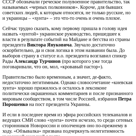
СССР обозначали греческое полувоенное правительство, так
называемых «черных полковников». Короче, для бывших
советских людей, к которым относятся, не только русские, но
и украинцы – «хунта» – это что-то очень и очень плохое.
Сейчас трудно сказать, кому первому пришла в голову идея
назвать «хунтой» украинское руководство, пришедшее к
власти в результате событий на Майдане и бегства из страны
президента
Виктора Януковича
. Звучало достаточно
оскорбительно, да и своя логика в этом названии была. До
выборов страну в статусе и.о. президента возглавил спикер
Рады
Александр Турчинов
(про которого уже тогда
поговаривали, что он, мол, «кровавый пастор»).
Правительство было временным, а значит, де-факто,
недостаточно легитимным. Однако словосочетание «киевская
хунта» хорошо прижилось и осталось в лексиконе
политически окрашенных комментариев и после признанного
мировым сообществом, в том числе Россией, избрания
Петра
Порошенко
на пост президента Украины.
И если в последнее время из эфира российских телеканалов и
ведущих СМИ слово «хунта» почти исчезло, то среди сетевых
сторонников Новороссии и ополченцев оно по-прежнему в
ходу. «Обзывалка» призвана подчеркнуть нелегитимность