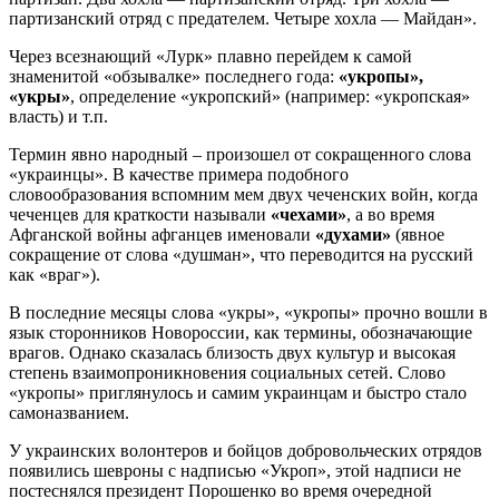
партизанский отряд с предателем. Четыре хохла — Майдан».
Через всезнающий «Лурк» плавно перейдем к самой
знаменитой «обзывалке» последнего года:
«укропы»,
«укры»
, определение «укропский» (например: «укропская»
власть) и т.п.
Термин явно народный – произошел от сокращенного слова
«украинцы». В качестве примера подобного
словообразования вспомним мем двух чеченских войн, когда
чеченцев для краткости называли
«чехами»
, а во время
Афганской войны афганцев именовали
«духами»
(явное
сокращение от слова «душман», что переводится на русский
как «враг»).
В последние месяцы слова «укры», «укропы» прочно вошли в
язык сторонников Новороссии, как термины, обозначающие
врагов. Однако сказалась близость двух культур и высокая
степень взаимопроникновения социальных сетей. Слово
«укропы» приглянулось и самим украинцам и быстро стало
самоназванием.
У украинских волонтеров и бойцов добровольческих отрядов
появились шевроны с надписью «Укроп», этой надписи не
постеснялся президент Порошенко во время очередной