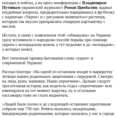
поездки в войска, а на пресс-конференции с
Владимиром
Путиным
украинский журналист
Роман Цимбалюк
задавал
неудобные вопросы, предварительно нарядившись в футболку
с надписью «Укроп» и с рисунком знаменитого растения,
которым так вкусно приправлять отварную картошечку с
маслом.
(Кстати, в связи с появлением этой «обзывалки» на Украине
сразу вспомнили о народном способе борьбы при помощи
укропа с колорадским жуком, а тут недалеко и до «колорадов»,
о которых ниже).
Вот типичный пример бытования слова «укроп» в
современной Украине.
Рассказ блогера: «На одной из остановок входят в маршрутку
четверо наших родненьких защитников с передовой. Смотрю
на лица, руки, нашивки. Наши укропчики». Дальше следует
трогательная история, как водитель отдал «укропчикам» всю
имеющуюся на тот момент выручку, ну и остальные
пассажиры тоже не стали жадничать.
«Людей было полно и до следующей остановки укропчикам
собрали еще 750 грн. Ребята оказались западенцами,
бандеровцами родненькими, которые оказались у нас в городе