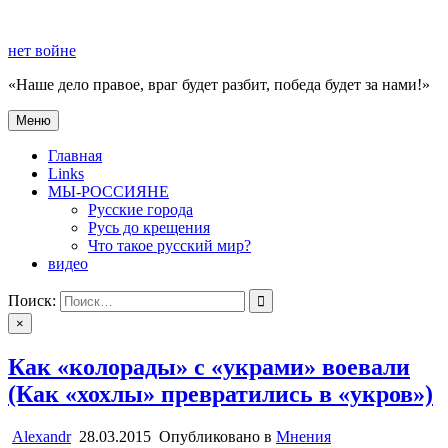
Перейти
к
нет войне
содержимому
«Наше дело правое, враг будет разбит, победа будет за нами!»
Меню
нет войне
«Наше дело правое, враг будет разбит, победа будет за нами!»
Главная
Links
МЫ-РОССИЯНЕ
Русские города
Русь до крещения
Что такое русский мир?
видео
Поиск:
×
Как «колорады» с «украми» воевали
(Как «хохлы» превратились в «укров»)
Alexandr
28.03.2015
Опубликовано в
Мнения