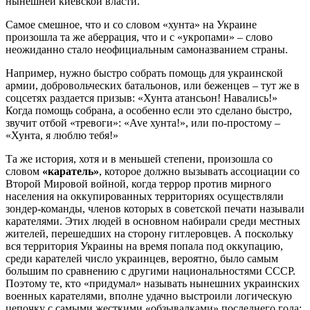
нынешней киевской власти.
Самое смешное, что и со словом «хунта» на Украине
произошла та же аберрация, что и с «укропами» – слово
неожиданно стало неофициальным самоназванием страны.
Например, нужно быстро собрать помощь для украинской
армии, добровольческих батальонов, или беженцев – тут же в
соцсетях раздается призыв: «Хунта атансьон! Навались!»
Когда помощь собрана, а особенно если это сделано быстро,
звучит отбой «тревоги»: «Ave хунта!», или по-простому –
«Хунта, я люблю тебя!»
Та же история, хотя и в меньшей степени, произошла со
словом
«каратель»
, которое должно вызывать ассоциации со
Второй Мировой войной, когда террор против мирного
населения на оккупированных территориях осуществляли
зондер-команды, членов которых в советской печати называли
карателями. Этих людей в основном набирали среди местных
жителей, перешедших на сторону гитлеровцев. А поскольку
вся территория Украины на время попала под оккупацию,
среди карателей число украинцев, вероятно, было самым
большим по сравнению с другими национальностями СССР.
Поэтому те, кто «придумал» называть нынешних украинских
военных карателями, вполне удачно выстроили логическую
цепочку с самыми жесткими «обзывалками» последнего года: