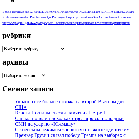
1 мая
5 колонна
9 мая
12 застава
CounterPunch
Forbes
Fox
Fox News
Monsanto
SWIFT
The Times
usa
Veikko
Korhonen
Washington Post
Абхазия
Ада Роговцева
Акция протеста
Амет-Хан Султан
Англия
Аргунское
ущелье
Аркадий ДЗЮБА
Армада
Армия Росси
агрессия
акция
америка
аналитика
антанта
армия
артисты
рубрики
рубрики
архивы
архивы
Свежие записи
Украина все больше похожа на второй Вьетнам для
США
Власти Полтавы снесли памятник Петру I
Сигнал поняли плохо: как отреагировали западные
СМИ на удар по «Южмашу»
С киевским режимом «борются отважные одиночки»
Премьер Грузии связал победу Трампа на выборах с