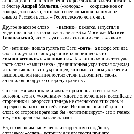
оппозиционный по отношению к российской власти писатель
и блогер
Андрей Мальгин
. («колорад» — сокращенное от
колорадского жука, который своей окраской напоминает
символ Русской весны – Георгиевскую ленточку).
Другое знаковое слово —
«ватник»
, кажется, запустил в
медийное пространство журналист «Эха Москвы»
Матвей
Ганапольский
, используя его как синоним слова «совок».
От «ватника» пошла гулять по Сети
«вата»
, а вскоре эти два
слова получили своих украинских двойников: это
«вышиватники»
и
«вышивата»
. К «ватнику» пристегнули
часть слова «вышиванка» (традиционная украинская одежда)
и стали так называть украинцев, которые в своем увлечении
национальной идентичностью стали напоминать своих
антиподов по другую сторону границы.
Со словами «ватники» и «вата» произошла почти та же
история, что и с «укропами»: многие ополченцы и российские
сторонники Новороссии теперь не стесняются этих слов и
нередко так называют себя сами. Использование обидного
слова со стороны врага как бы «легитимизирует» его в глазах
тех, кого вроде бы пытались задеть.
Ну, и завершим нашу неполиткорректную подборку
словечком
«сепар»
, которым для краткости принято