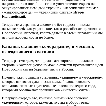
националистам пособничество в уничтожении евреев на
оккупированной немцами Украине). Классический пример
«жыдобандеровца» — украинский олигарх
Игорь
Коломойский
.
Теперь этим странным словом не без гордости иногда
называют себя как украинские, так и российские противники
Новороссии. Впрочем, копать дальше в этом направлении мы
из политкорректности не будем.
Кацапы, ставшие «колорадами», и москали,
переодевшиеся в ватники
Теперь рассмотрим, что предлагает «противоположная»
сторона, к которой условно можно отнести противников идеи
Новороссии как на Украине, так и в России.
Помимо уже порядком устаревших
«кацапов»
и
«москалей»
,
которые являются фактически калькой слова «хохлы»,
вспомним главные «ругательные» слова последнего года,
которыми обозначают противников «киевской хунты».
В первую очередь это, конечно, знаменитое словечко
«колорады»
, которое, кажется, пустил в оборот резко