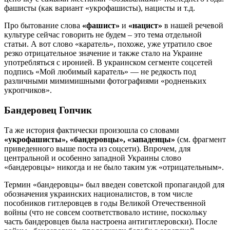
фашисты (как вариант «укрофашисты), нацисты и т.д.
Про бытование слова
«фашист»
и
«нацист»
в нашей речевой
культуре сейчас говорить не будем – это тема отдельной
статьи. А вот слово «каратель», похоже, уже утратило свое
резко отрицательное значение и также стало на Украине
употребляться с иронией. В украинском сегменте соцсетей
подпись «Мой любимый каратель» — не редкость под
различными мимимишными фотографиями «родненьких
укропчиков».
Бандеровец Гопчик
Та же история фактически произошла со словами
«укрофашисты», «бандеровцы», «западенцы»
(см. фрагмент
приведенного выше поста из соцсети). Впрочем, для
центральной и особенно западной Украины слово
«бандеровцы» никогда и не было таким уж «отрицательным».
Термин «бандеровцы» был введен советской пропагандой для
обозначения украинских националистов, в том числе
пособников гитлеровцев в годы Великой Отечественной
войны (что не совсем соответствовало истине, поскольку
часть бандеровцев была настроена антигитлеровски). После