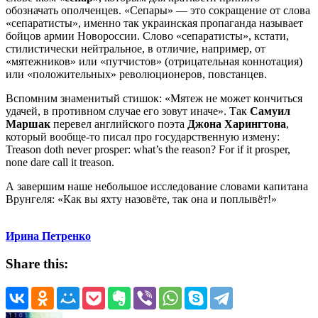
обозначать ополченцев. «Сепары» — это сокращение от слова
«сепаратисты», именно так украинская пропаганда называет
бойцов армии Новороссии. Слово «сепаратисты», кстати,
стилистически нейтральное, в отличие, например, от
«мятежников» или «путчистов» (отрицательная коннотация)
или «положительных» революционеров, повстанцев.
Вспомним знаменитый стишок: «Мятеж не может кончиться
удачей, в противном случае его зовут иначе». Так
Самуил
Маршак
перевел английского поэта
Джона Харингтона
,
который вообще-то писал про государственную измену:
Treason doth never prosper: what’s the reason? For if it prosper,
none dare call it treason.
А завершим наше небольшое исследование словами капитана
Врунгеля: «Как вы яхту назовёте, так она и поплывёт!»
Ирина Петренко
Share this: