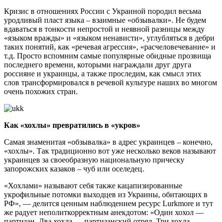
Кризис в отношениях России с Украиной породил весьма
уродливый пласт языка – взаимные «обзывалки». Не будем
вдаваться в тонкости непростой и неявной разницы между
«языком вражды» и «языком ненависти», углубляться в дебри
таких понятий, как «речевая агрессия», «расчеловечевание» и
т.д. Просто вспомним самые популярные обидные прозвища
последнего времени, которыми награждали друг друга
россияне и украинцы, а также проследим, как смысл этих
слов трансформировался в речевой культуре наших во многом
очень похожих стран.
Как «хохлы» превратились в «укров»
Самая знаменитая «обзывалка» в адрес украинцев – конечно,
«хохлы». Так традиционно вот уже несколько веков называют
украинцев за своеобразную национальную прическу
запорожских казаков – чуб или оселедец.
«Хохлами» называют себя также кацапизированные
укрофильные потомки выходцев из Украины, обитающих в
РФ», — делится ценным наблюдением ресурс Lurkmore и тут
же радует неполиткорректным анекдотом: «Один хохол —
партизан. Два хохла — партизанский отряд. Три хохла —