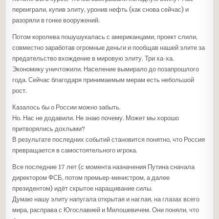
переиграли, купив элиту, уронив нефть (как снова сейчас) и
разоряли в гонке вооружений.
Потом королева пошушукалась с американцами, проект слили,
совместно заработав огромные деньги и пообщав нашей элите за
предательство вхождение в мировую элиту. Три ха-ха.
Экономику уничтожили. Население вымирало до позапрошлого
года. Сейчас благодаря принимаемым мерам есть небольшой
рост.
Казалось бы о России можно забыть.
Но. Нас не додавили. Не знаю почему. Может мы хорошо
притворялись дохлыми?
В результате последних событий становится понятно, что Россия
превращается в самостоятельного игрока.
Все последние 17 лет (с момента назначения Путина сначала
директором ФСБ, потом премьер-министром, а далее
президентом) идёт скрытое наращивание силы.
Думаю нашу элиту напугала открытая и наглая, на глазах всего
мира, расправа с Югославией и Милошевичем. Они поняли, что