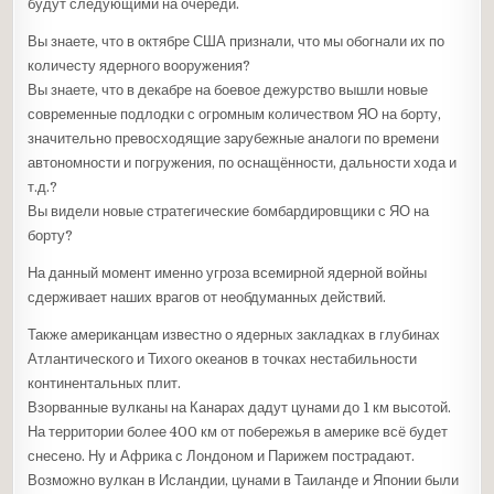
будут следующими на очереди.
Вы знаете, что в октябре США признали, что мы обогнали их по
количесту ядерного вооружения?
Вы знаете, что в декабре на боевое дежурство вышли новые
современные подлодки с огромным количеством ЯО на борту,
значительно превосходящие зарубежные аналоги по времени
автономности и погружения, по оснащённости, дальности хода и
т.д.?
Вы видели новые стратегические бомбардировщики с ЯО на
борту?
На данный момент именно угроза всемирной ядерной войны
сдерживает наших врагов от необдуманных действий.
Также американцам известно о ядерных закладках в глубинах
Атлантического и Тихого океанов в точках нестабильности
континентальных плит.
Взорванные вулканы на Канарах дадут цунами до 1 км высотой.
На территории более 400 км от побережья в америке всё будет
снесено. Ну и Африка с Лондоном и Парижем пострадают.
Возможно вулкан в Исландии, цунами в Таиланде и Японии были