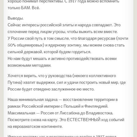
хорошо понимал перспективы. С 1917 года можно вспомнить
только БАМ. Всё.
Выводы.
Сейчас интересы российской элиты и народа совпадают. Это
сплочение перед лицом угрозы, чтобы выжить всем вместе.
У России свой путь в том смысле, что благодаря ресурсам (почти
50% общемировых) и ядерному зонтику, мы можем снова стать
сильной державой, которой будем гордиться.
Но нам будут мешать и активно противодействовать всеми
возможными методами.
Хочется верить, что у руководства (некоего коллективного
Путина) хватит выдержки, сил и удачи построить новый мир, где
России будет отведено заслуженное ею место.
Наша минимальная задача — восстановление территории в
рамках Российской империи с Польшей и Финляндией.
Максимальная — Россия от Лиссабона до Владивостока.
Посмотрите снова на карту. Это ЕСТЕСТВЕННЫЙ ход событий
на евроазиатском континенте.
Именно поэтому нас и подстрелили на взлёте в 1917 перед