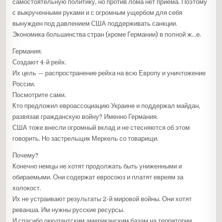
самостоятельную политику, но против лома нет приёма. Поэтому
с выкрученными руками и с огромным ущербом для себя
вынужден под давлением США поддерживать санкции.
Экономика большинства стран (кроме Германии) в полной ж…е.
Германия.
Создают 4-й рейх.
Их цель — распространение рейха на всю Европу и уничтожение
России.
Посмотрите сами.
Кто предложил евроассоциацию Украине и поддержал майдан,
развязав гражданскую войну? Именно Германия.
США тоже внесли огромный вклад и не стесняются об этом
говорить. Но застрельщик Меркель со товарищи.
Почему?
Конечно немцы не хотят продолжать быть униженными и
обираемыми. Они содержат евросоюз и платят евреям за
холокост.
Их не устраивают результаты 2-й мировой войны. Они хотят
реванша. Им нужны русские ресурсы.
И спасибо оккупантским американским базам на территории