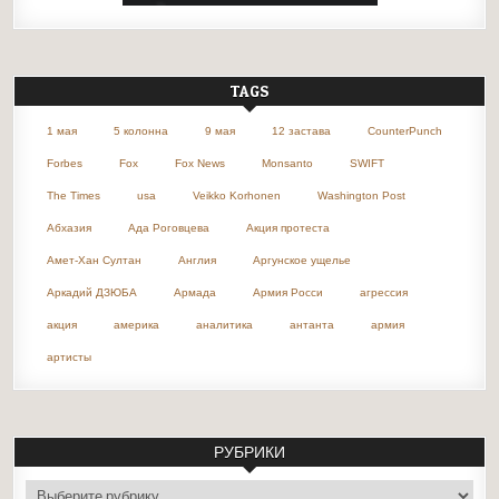
TAGS
1 мая
5 колонна
9 мая
12 застава
CounterPunch
Forbes
Fox
Fox News
Monsanto
SWIFT
The Times
usa
Veikko Korhonen
Washington Post
Абхазия
Ада Роговцева
Акция протеста
Амет-Хан Султан
Англия
Аргунское ущелье
Аркадий ДЗЮБА
Армада
Армия Росси
агрессия
акция
америка
аналитика
антанта
армия
артисты
РУБРИКИ
рубрики