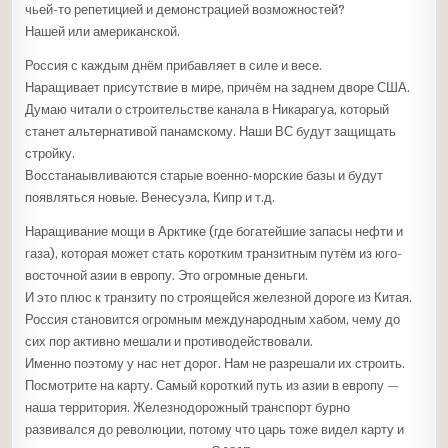
чьей-то репетицией и демонстрацией возможностей?
Нашей или американской.
Россия с каждым днём прибавляет в силе и весе.
Наращивает присутствие в мире, причём на заднем дворе США.
Думаю читали о строительстве канала в Никарагуа, который
станет альтернативой панамскому. Наши ВС будут защищать
стройку.
Восстанаывливаются старые военно-морские базы и будут
появляться новые. Венесуэла, Кипр и т.д.
Наращивание мощи в Арктике (где богатейшие запасы нефти и
газа), которая может стать коротким транзитным путём из юго-
восточной азии в европу. Это огромные деньги.
И это плюс к транзиту по строящейся железной дороге из Китая.
Россия становится огромным международным хабом, чему до
сих пор активно мешали и противодействовали.
Именно поэтому у нас нет дорог. Нам не разрешали их строить.
Посмотрите на карту. Самый короткий путь из азии в европу —
наша территория. Железнодорожный транспорт бурно
развивался до революции, потому что царь тоже видел карту и