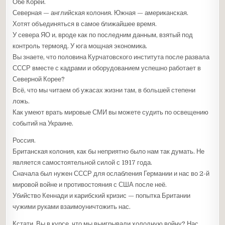
Обе Кореи.
Северная — английская колония. Южная — американская.
Хотят объединяться в самое ближайшее время.
У севера ЯО и, вроде как по последним данным, взятый под
контроль термояд. У юга мощная экономика.
Вы знаете, что половина Курчатовского института после развала
СССР вместе с кадрами и оборудованием успешно работает в
Северной Корее?
Всё, что мы читаем об ужасах жизни там, в большей степени
ложь.
Как умеют врать мировые СМИ вы можете судить по освещению
событий на Украине.
Россия.
Британская колония, как бы неприятно было нам так думать. Не
является самостоятельной силой с 1917 года.
Сначала был нужен СССР для ослабления Германии и нас во 2-й
мировой войне и противостояния с США после неё.
Убийство Кеннади и карибский кризис — попытка Британии
чужими руками взаимоуничтожить нас.
Кстати. Вы в курсе, что мы выигрывали холодную войну? Нас