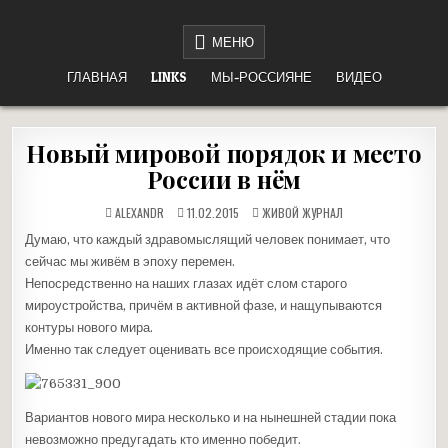
Перейти
НЕТ ВОЙНЕ
«НАШЕ ДЕЛО ПРАВОЕ, ВРАГ БУДЕТ РАЗБИТ, ПОБЕДА БУДЕТ ЗА НАМИ!»
к
МЕНЮ
содержимому
ГЛАВНАЯ
LINKS
МЫ-РОССИЯНЕ
ВИДЕО
Новый мировой порядок и место
России в нём
ОПУБЛИКОВАНО
ALEXANDR
11.02.2015
ЖИВОЙ ЖУРНАЛ
В
Думаю, что каждый здравомыслящий человек понимает, что
сейчас мы живём в эпоху перемен.
Непосредственно на наших глазах идёт слом старого
мироустройства, причём в активной фазе, и нащупываются
контуры нового мира.
Именно так следует оценивать все происходящие события.
Вариантов нового мира несколько и на нынешней стадии пока
невозможно предугадать кто именно победит.