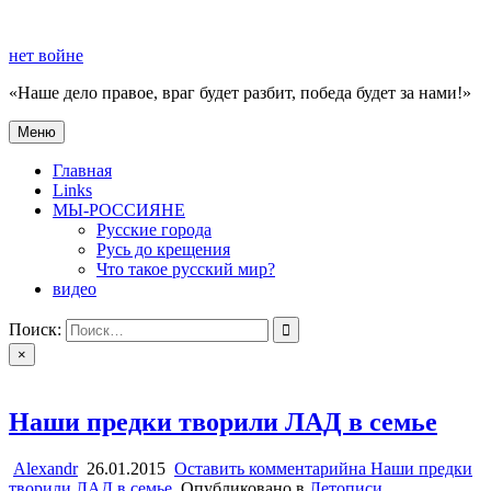
Перейти
к
нет войне
содержимому
«Наше дело правое, враг будет разбит, победа будет за нами!»
Меню
нет войне
«Наше дело правое, враг будет разбит, победа будет за нами!»
Главная
Links
МЫ-РОССИЯНЕ
Русские города
Русь до крещения
Что такое русский мир?
видео
Поиск:
×
Наши предки творили ЛАД в семье
Alexandr
26.01.2015
Оставить комментарий
на Наши предки
творили ЛАД в семье
Опубликовано в
Летописи