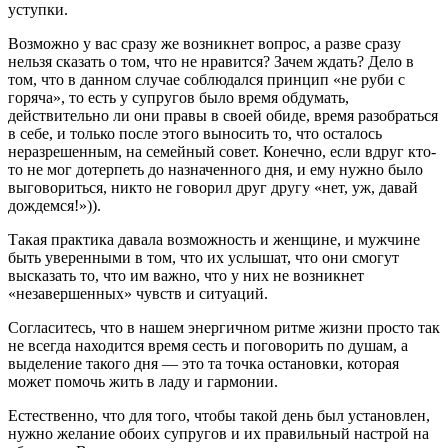
уступки.
Возможно у вас сразу же возникнет вопрос, а разве сразу
нельзя сказать о том, что не нравится? Зачем ждать? Дело в
том, что в данном случае соблюдался принцип «не руби с
горяча», то есть у супругов было время обдумать,
действительно ли они правы в своей обиде, время разобраться
в себе, и только после этого выносить то, что осталось
неразрешенным, на семейный совет. Конечно, если вдруг кто-
то не мог дотерпеть до назначенного дня, и ему нужно было
выговориться, никто не говорил друг другу «нет, уж, давай
дождемся!»)).
Такая практика давала возможность и женщине, и мужчине
быть уверенными в том, что их услышат, что они смогут
высказать то, что им важно, что у них не возникнет
«незавершенных» чувств и ситуаций.
Согласитесь, что в нашем энергичном ритме жизни просто так
не всегда находится время сесть и поговорить по душам, а
выделение такого дня — это та точка остановки, которая
может помочь жить в ладу и гармонии.
Естественно, что для того, чтобы такой день был установлен,
нужно желание обоих супругов и их правильный настрой на