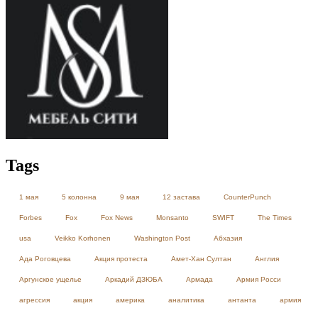
Tags
1 мая
5 колонна
9 мая
12 застава
CounterPunch
Forbes
Fox
Fox News
Monsanto
SWIFT
The Times
usa
Veikko Korhonen
Washington Post
Абхазия
Ада Роговцева
Акция протеста
Амет-Хан Султан
Англия
Аргунское ущелье
Аркадий ДЗЮБА
Армада
Армия Росси
агрессия
акция
америка
аналитика
антанта
армия