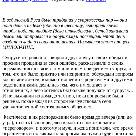
В ведической Руси была традиция у супружеских пар — они
один день в неделю (обычно в шестицу) выбирали время,
чтобы побыть наедине (дела откладывали, детей занимали
делом или отправляли к бабушкам) и посвящали этот день
созданию лада в своих отношениях. Назывался этот процесс
МИЛОВАНИЕ.
Супруги откровенно говорили друг другу о своих обидах и
просили прощения за свои ошибки, рассказывали о своих
переживаниях в связи с тем или иным поведением супруга, о
том, что им было приятно или неприятно, обсуждали вопросы
воспитания детей, взаимоотношений с родителями и другими
родственниками, делились тем, чего им хватает в
отношениях, а чего хотелось бы больше получать от супруга…
И не выходили из дома до тех пор, пока вопросы не были
решены, пока каждая из сторон не чувствовала себя
удовлетворенной состоявшимся общением.
Фактически в их распоряжении было время до вечера (или до
утра), то есть был определен какой-то срок окончания
«переговоров», и поэтому и муж, и жена понимали, что время
ограничено, и по каким-то вопросам им нужно будет пойти на