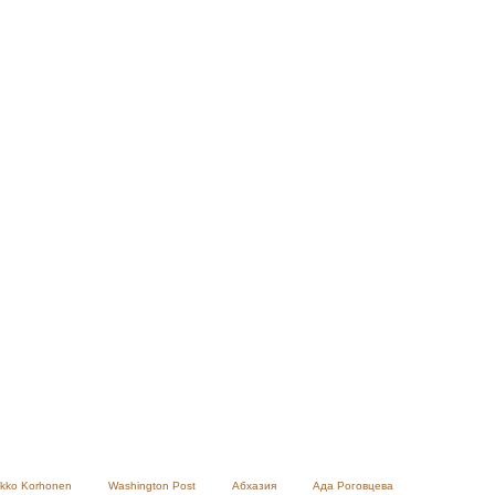
ikko Korhonen
Washington Post
Абхазия
Ада Роговцева