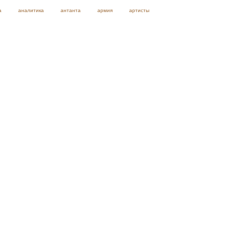
а
аналитика
антанта
армия
артисты