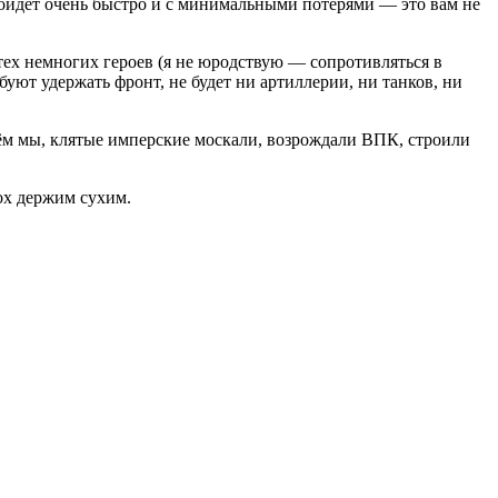
пройдёт очень быстро и с минимальными потерями — это вам не
ех немногих героев (я не юродствую — сопротивляться в
буют удержать фронт, не будет ни артиллерии, ни танков, ни
ьём мы, клятые имперские москали, возрождали ВПК, строили
рох держим сухим.