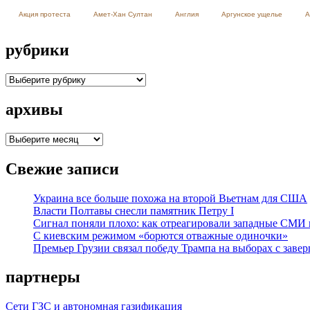
Акция протеста
Амет-Хан Султан
Англия
Аргунское ущелье
А
рубрики
рубрики
архивы
архивы
Свежие записи
Украина все больше похожа на второй Вьетнам для США
Власти Полтавы снесли памятник Петру I
Сигнал поняли плохо: как отреагировали западные СМИ
С киевским режимом «борются отважные одиночки»
Премьер Грузии связал победу Трампа на выборах с заве
партнеры
Сети ГЗС и автономная газификация