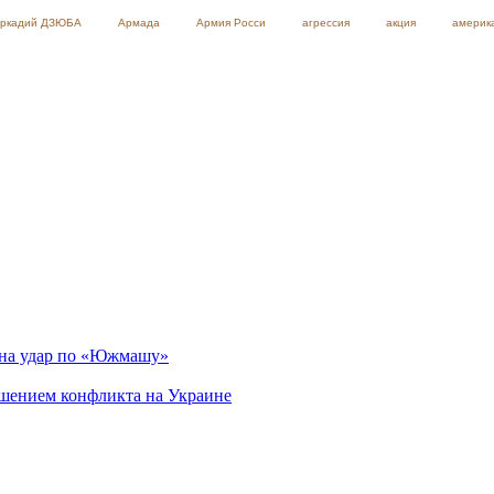
ркадий ДЗЮБА
Армада
Армия Росси
агрессия
акция
америк
 на удар по «Южмашу»
ршением конфликта на Украине