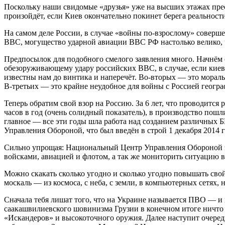
Поскольку наши свидомые «друзья» уже на высших этажах прес
произойдёт, если Киев окончательно покинет берега реальнос
На самом деле России, в случае «войны по-взрослому» соверше
ВВС, могущество ударной авиации ВВС РФ настолько велико, 
Предпосылок для подобного смелого заявления много. Начнё
обезоруживающему удару российских ВВС, в случае, если киев
известны нам до винтика и наперечёт. Во-вторых — это мораль
В-третьих — это крайне неудобное для войны с Россией геогр
Теперь обратим свой взор на Россию. За 6 лет, что проводится
часов в год (очень солидный показатель), в производство пош
главное — все эти годы шла работа над созданием различны
Управления Обороной, что был введён в строй 1 декабря 2014 г
Сильно упрощая: Национальный Центр Управления Обороной э
войсками, авиацией и флотом, а так же мониторить ситуацию во
Можно скакать сколько угодно и сколько угодно повышать св
москаль — из космоса, с неба, с земли, в компьютерных сетях,
Сначала тебя лишат того, что на Украине называется ПВО — и н
саакашвилиевского шовинизма Грузии в конечном итоге ничто
«Искандеров» и высокоточного оружия. Далее наступит очередь