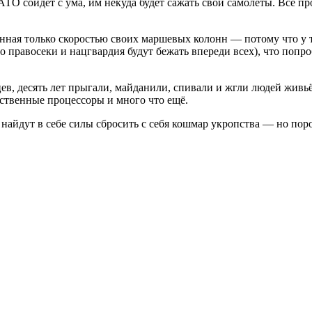
НАТО сойдёт с ума, им некуда будет сажать свои самолёты. Всё 
ная только скоростью своих маршевых колонн — потому что у т
о правосеки и нацгвардия будут бежать впереди всех), что попро
цев, десять лет прыгали, майданили, спивали и жгли людей жив
бственные процессоры и много что ещё.
ы найдут в себе силы сбросить с себя кошмар укропства — но по