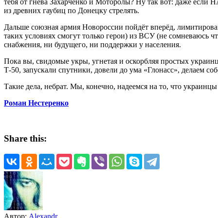
тебя от гнева Захарченко и Моторолы? Ну так вот: даже если 
из древних гаубиц по Донецку стрелять.
Дальше союзная армия Новороссии пойдёт вперёд, лимитирован
таких условиях смогут только герои) из ВСУ (не сомневаюсь чт
снабжения, ни будущего, ни поддержки у населения.
Пока вы, свидомые укры, угнетая и оскорбляя простых украин
Т-50, запускали спутники, довели до ума «Глонасс», делаем со
Такие дела, небрат. Мы, конечно, надеемся на то, что украинц
Роман Нестеренко
Share this:
Автор:
Alexandr