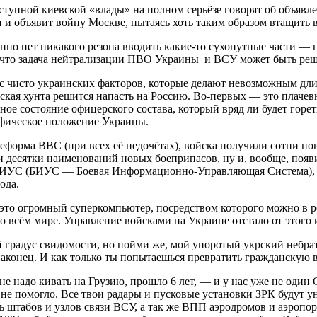
тупной киевской «влады» на полном серьёзе говорят об объявле
ти и объявит войну Москве, пытаясь хоть таким образом втащит
нно нет никакого резона вводить какие-то сухопутные части — 
что задача нейтрализации ПВО Украины и ВСУ может быть решен
м с чисто украинских факторов, которые делают невозможным 
ская хунта решится напасть на Россию. Во-первых — это плаче
ное состояние офицерского состава, который вряд ли будет гор
афическое положение Украины.
 реформа ВВС (при всех её недочётах), войска получили сотни н
ли десятки наименований новых боеприпасов, ну и, вообще, появ
х БИУС (БИУС — Боевая Информационно-Управляющая Система), 
ода.
то огромный суперкомпьютер, посредством которого можно в р
 всём мире. Управление войсками на Украине отстало от этого и
ой градус свидомости, но пойми же, мой упоротый укрский неб
 наконец. И как только ты попытаешься превратить гражданскую 
е надо кивать на Грузию, прошло 6 лет, — и у нас уже не один С
 не помогло. Все твои радары и пусковые установки ЗРК будут
 штабов и узлов связи ВСУ, а так же ВПП аэродромов и аэропор