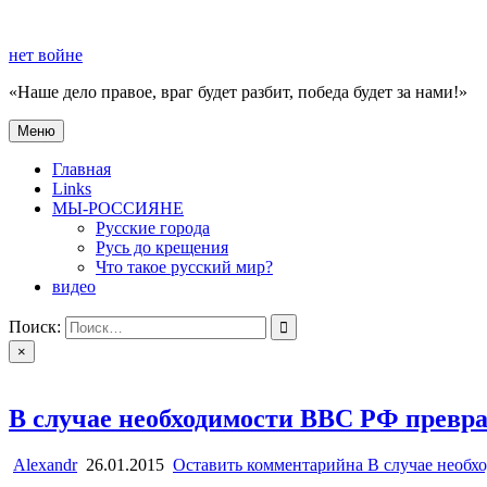
Перейти
к
нет войне
содержимому
«Наше дело правое, враг будет разбит, победа будет за нами!»
Меню
нет войне
«Наше дело правое, враг будет разбит, победа будет за нами!»
Главная
Links
МЫ-РОССИЯНЕ
Русские города
Русь до крещения
Что такое русский мир?
видео
Поиск:
×
В случае необходимости ВВС РФ превра
Alexandr
26.01.2015
Оставить комментарий
на В случае необх