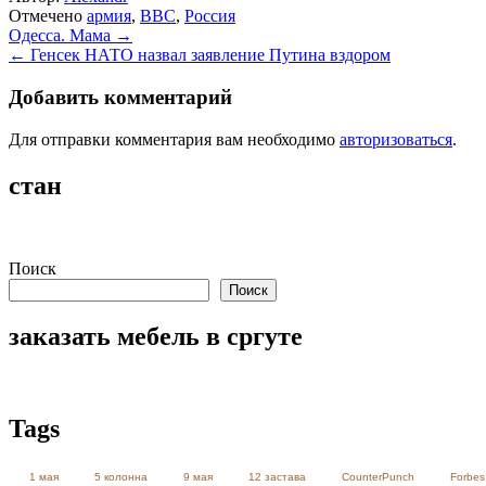
Отмечено
армия
,
ВВС
,
Россия
Навигация
Одесса. Мама →
← Генсек НАТО назвал заявление Путина вздором
по
записям
Добавить комментарий
Для отправки комментария вам необходимо
авторизоваться
.
стан
Поиск
Поиск
заказать мебель в сргуте
Tags
1 мая
5 колонна
9 мая
12 застава
CounterPunch
Forbes