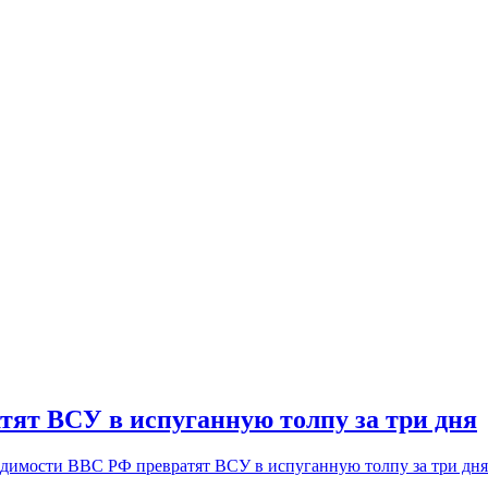
тят ВСУ в испуганную толпу за три дня
одимости ВВС РФ превратят ВСУ в испуганную толпу за три дня