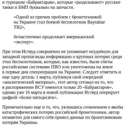
и турецким «Байрактарам», которые «разделывают» русские
танки и БМП буквально на запчасти.
«Одной из причин проблем с бронетехникой
на Украине стал боевой беспилотник Bayraktar
TB2»,
беззастенчиво продолжает американский
«эксперт».
При этом Иствуд совершенно не упоминает неудобную для
западной пропаганды информацию о крупных потерях среди
этих беспилотников, которые, как известно, были сбиты
российскими системами ПВО или уничтожены на земле
в первые дни спецоперации на Украине. Следует отметить и
еще одну деталь: 1 марта, публикуя свой очередной
«аналитический материал», этот автор сетовал на то, что
в распоряжении ВСУ имеются только 20 «Байрактаров»,
однако уже 16 марта в новой публикации Иствуд оперирует
цифрой «более пятидесяти».
Примечательно еще и то, что, увлекшись сочинением о якобы
катастрофических потерях российской бронетехники, автор
незаметно для самого себя привел данные по бронетанковым
потерям Украины.