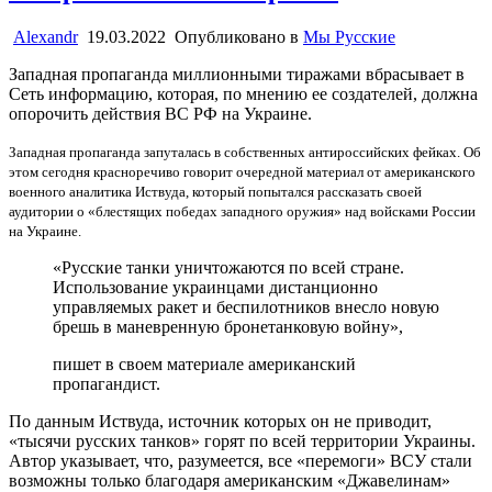
Alexandr
19.03.2022
Опубликовано в
Мы Русские
Западная пропаганда миллионными тиражами вбрасывает в
Сеть информацию, которая, по мнению ее создателей, должна
опорочить действия ВС РФ на Украине.
Западная пропаганда запуталась в собственных антироссийских фейках. Об
этом сегодня красноречиво говорит очередной материал от американского
военного аналитика Иствуда, который попытался рассказать своей
аудитории о «блестящих победах западного оружия» над войсками России
на Украине.
«Русские танки уничтожаются по всей стране.
Использование украинцами дистанционно
управляемых ракет и беспилотников внесло новую
брешь в маневренную бронетанковую войну»,
пишет в своем материале американский
пропагандист.
По данным Иствуда, источник которых он не приводит,
«тысячи русских танков» горят по всей территории Украины.
Автор указывает, что, разумеется, все «перемоги» ВСУ стали
возможны только благодаря американским «Джавелинам»