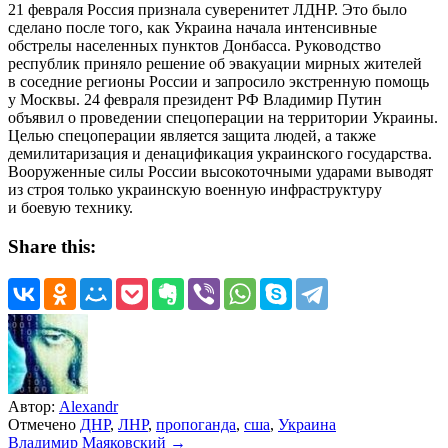
21 февраля Россия признала суверенитет ЛДНР. Это было
сделано после того, как Украина начала интенсивные
обстрелы населенных пунктов Донбасса. Руководство
республик приняло решение об эвакуации мирных жителей
в соседние регионы России и запросило экстренную помощь
у Москвы. 24 февраля президент РФ Владимир Путин
объявил о проведении спецоперации на территории Украины.
Целью спецоперации является защита людей, а также
демилитаризация и денацификация украинского государства.
Вооруженные силы России высокоточными ударами выводят
из строя только украинскую военную инфраструктуру
и боевую технику.
Share this:
Автор:
Alexandr
Отмечено
ДНР
,
ЛНР
,
пропоганда
,
сша
,
Украина
Навигация
Владимир Маяковский →