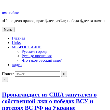
Перейти
к
нет войне
содержимому
«Наше дело правое, враг будет разбит, победа будет за нами!»
Меню
нет войне
«Наше дело правое, враг будет разбит, победа будет за нами!»
Главная
Links
МЫ-РОССИЯНЕ
Русские города
Русь до крещения
Что такое русский мир?
видео
Поиск:
×
Пропагандист из США запутался в
собственной лжи о победах ВСУ и
потерях ВС РФ на Украине