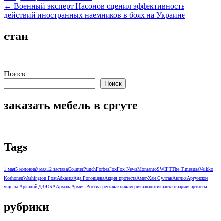
← Военный эксперт Насонов оценил эффективность
по
действий иностранных наемников в боях на Украине
записям
стан
Поиск
Поиск
заказать мебель в сргуте
Tags
1 мая
5 колонна
9 мая
12 застава
CounterPunch
Forbes
Fox
Fox News
Monsanto
SWIFT
The Times
usa
Veikko
Korhonen
Washington Post
Абхазия
Ада Роговцева
Акция протеста
Амет-Хан Султан
Англия
Аргунское
ущелье
Аркадий ДЗЮБА
Армада
Армия Росси
агрессия
акция
америка
аналитика
антанта
армия
артисты
рубрики