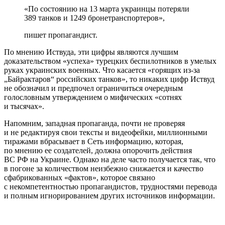
«По состоянию на 13 марта украинцы потеряли
389 танков и 1249 бронетранспортеров»,
пишет пропагандист.
По мнению Иствуда, эти цифры являются лучшим
доказательством «успеха» турецких беспилотников в умелых
руках украинских военных. Что касается «горящих из-за
„Байрактаров“ российских танков», то никаких цифр Иствуд
не обозначил и предпочел ограничиться очередным
голословным утверждением о мифических «сотнях
и тысячах».
Напомним, западная пропаганда, почти не проверяя
и не редактируя свои тексты и видеофейки, миллионными
тиражами вбрасывает в Сеть информацию, которая,
по мнению ее создателей, должна опорочить действия
ВС РФ на Украине. Однако на деле часто получается так, что
в погоне за количеством неизбежно снижается и качество
сфабрикованных «фактов», которое связано
с некомпетентностью пропагандистов, трудностями перевода
и полным игнорированием других источников информации.