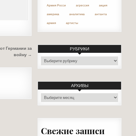
Армия Росси
агрессия
акция
америка
аналитика
антанта
армия
артисты
от Германии за
РУБРИКИ
войну →
рубрики
АРХИВЫ
архивы
Свежие записи