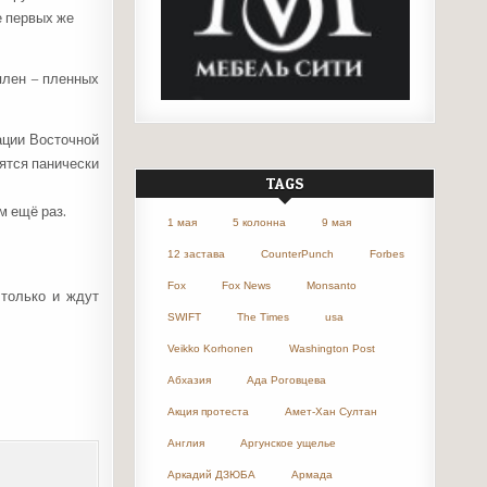
е первых же
 плен
–
пленных
ации Восточной
ятся панически
TAGS
м ещё раз.
1 мая
5 колонна
9 мая
12 застава
CounterPunch
Forbes
Fox
Fox News
Monsanto
 только и ждут
SWIFT
The Times
usa
Veikko Korhonen
Washington Post
Абхазия
Ада Роговцева
Акция протеста
Амет-Хан Султан
Англия
Аргунское ущелье
Аркадий ДЗЮБА
Армада