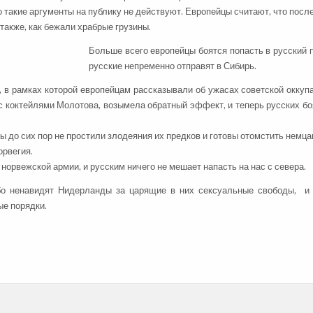
о такие аргументы на публику не действуют. Европейцы считают, что посл
 также, как бежали храбрые грузины.
Больше всего европейцы боятся попасть в русский
русские непременно отправят в Сибирь.
, в рамках которой европейцам рассказывали об ужасах советской оккуп
с коктейлями Молотова, возымела обратный эффект, и теперь русских бо
ы до сих пор не простили злодеяния их предков и готовы отомстить немца
орвегия.
норвежской армии, и русским ничего не мешает напасть на нас с севера.
обо ненавидят Нидерланды за царящие в них сексуальные свободы, и
ые порядки.