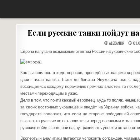
Перейти
НЕТ ВОЙНЕ
«НАШЕ ДЕЛО ПРАВОЕ, ВРАГ БУДЕТ РАЗБИТ, ПОБЕДА БУДЕТ ЗА НАМИ!»
к
содержимому
Если русские танки пойдут на
ALEXANDR
03.0
Европа напугана возможным ответом России на украинские со
Как выяснилось в ходе опросов, проведённых нашими коррес
царит тихая паника. Если до бегства Януковича все с на
восхищались каждому поражению прежних властей, то после 
местами переходящим в ужас.
Дело в том, что почти каждый европеец, будь то поляк, немец и
за своих восточных украинцев и введёт на Украину войска, к
государств полагают, что если на стороне победившей оппо
высоко, то русские не остановятся и перед военными столкнов
русских: войдя в раж, они начнут развивать успех и остановятс
Эксперты и аналитики пытаются успокоить сограждан, указыва