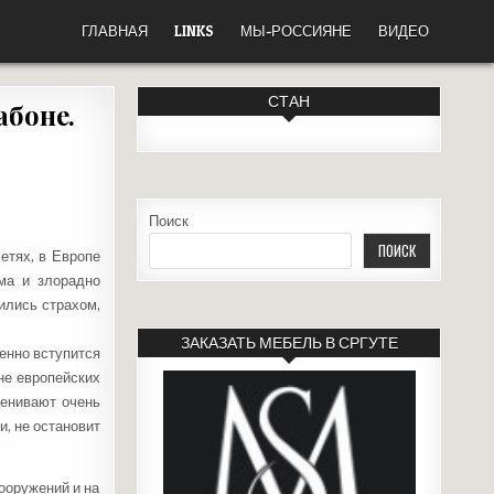
ГЛАВНАЯ
LINKS
МЫ-РОССИЯНЕ
ВИДЕО
СТАН
абоне.
Поиск
ПОИСК
етях, в Европе
има и злорадно
ились страхом,
ЗАКАЗАТЬ МЕБЕЛЬ В СРГУТЕ
менно вступится
не европейских
ценивают очень
и, не остановит
ооружений и на