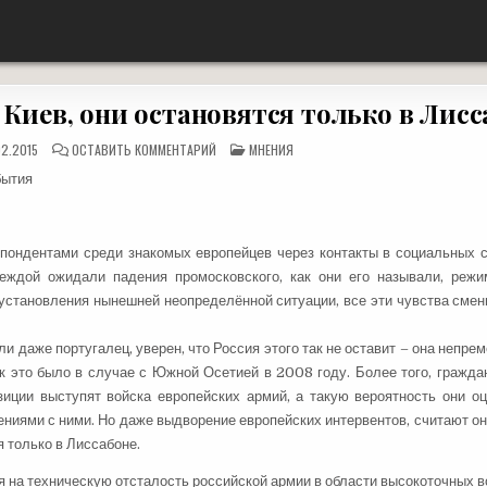
«Наше дело правое, враг будет разбит, победа будет за нами!»
 Киев, они остановятся только в Лисс
НА
ОПУБЛИКОВАНО
2.2015
ОСТАВИТЬ КОММЕНТАРИЙ
МНЕНИЯ
ЕСЛИ
В
РУССКИЕ
бытия
ТАНКИ
ПОЙДУТ
НА
КИЕВ,
ОНИ
ОСТАНОВЯТСЯ
пондентами среди знакомых европейцев через контакты в социальных с
ТОЛЬКО
деждой ожидали падения промосковского, как они его называли, реж
В
ЛИССАБОНЕ.
установления нынешней неопределённой ситуации, все эти чувства смен
ли даже португалец, уверен, что Россия этого так не оставит – она непре
ак это было в случае с Южной Осетией в 2008 году. Более того, гражда
зиции выступят войска европейских армий, а такую вероятность они о
ениями с ними. Но даже выдворение европейских интервентов, считают он
я только в Лиссабоне.
я на техническую отсталость российской армии в области высокоточных в