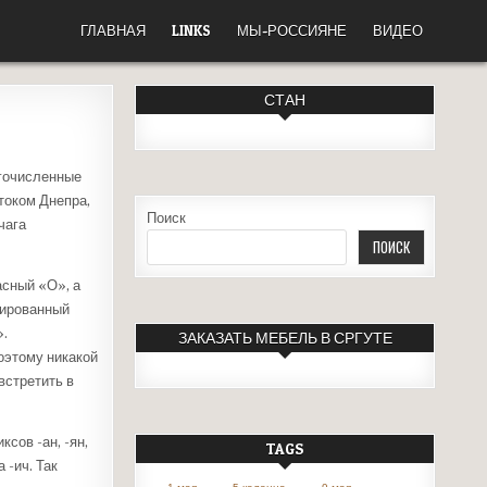
ГЛАВНАЯ
LINKS
МЫ-РОССИЯНЕ
ВИДЕО
СТАН
огочисленные
током Днепра,
Поиск
чага
ПОИСК
асный «О», а
цированный
».
ЗАКАЗАТЬ МЕБЕЛЬ В СРГУТЕ
оэтому никакой
встретить в
сов -ан, -ян,
TAGS
 -ич. Так