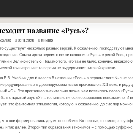
«Наше дело правое, враг будет разбит, победа будет за нами!»
исходит название «Русь»?
ОПУБЛИКОВАНО
EXANDR
03.11.2020
МНЕНИЯ
В
 то существует несколько разных версий. К сожалению, господствуют мн
хождению. Самая яркая версия о связи названия «Русь» с рекой Рось, при
ми и Великой степью. Помимо того, что там не было, конечно, никакого о
еской точки зрения эта версия не выдерживает никакой критики.
в Е.В. Учебник для 6 класса В названии «Рось» в первом слоге был не гл
ние редуцированных в древнерусском языке произошло в XII веке, и реду
асный «О». Это произошло значительно позже, чем появилось слово «Русь
бы в открытый звук «У», это лингвистически совершенно невозможно. И п
ет, это фантомная этимология, которую, к сожалению, до сих пор можно 
, что они формировались двумя способами. Во-первых, с помощью суффик
е» и так далее. Второй тип образования этнонимов – с помощью суффикса