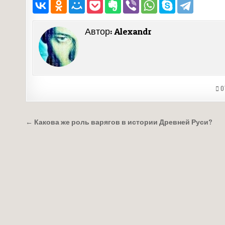
Автор:
Alexandr
О
Навигация
← Какова же роль варягов в истории Древней Руси?
по
записям