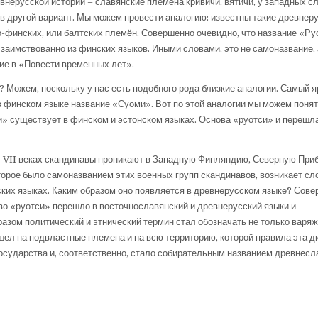
евнерусской истории – славянские племена кривичи, вятичи, у западных с
и в другой вариант. Мы можем провести аналогию: известны такие древнер
дно-финских, или балтских племён. Совершенно очевидно, что название «Р
 заимствованно из финских языков. Иными словами, это не самоназвание, 
ние в «Повести временных лет».
 Можем, поскольку у нас есть подобного рода близкие аналогии. Самый 
в финском языке название «Суоми». Вот по этой аналогии мы можем понят
» существует в финском и эстонском языках. Основа «руотси» и перешла
VII веках скандинавы проникают в Западную Финляндию, Северную Приб
торое было самоназванием этих военных групп скандинавов, возникает сл
ских языках. Каким образом оно появляется в древнерусском языке? Сов
во «руотси» перешло в восточнославянский и древнерусский языки и
азом политический и этнический термин стал обозначать не только варя
ешел на подвластные племена и на всю территорию, которой правила эта д
осударства и, соответственно, стало собирательным названием древнесл