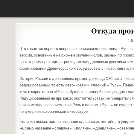
Перейти
НЕТ ВОЙНЕ
«НАШЕ ДЕЛО ПРАВОЕ, ВРАГ БУДЕТ РАЗБИТ, ПОБЕДА БУДЕТ ЗА НАМИ!»
к
содержимому
Откуда про
AL
Что касается первого вопроса о происхождении слова «Русь»,
версии, основанные на схожем звучании слов, разных по проис
по которому проходила граница между древними русскими земля
формирования Древнерусского государства, с чисто лингвистич
История России с древнейших времен до конца XVI века. Пчело
редуцированный, то есть сверхкраткий, гласный «Ръсь». Паде
«Ъ» в корне слова «Ръсь», будучи в сильной позиции, дал гл
Редуцированный ни при каких обстоятельствах не превратился 
связи между названием реки Рось и словом «Русь» не существу
популярной исторической литературе.
Если мы посмотрим на названия славянских племён, то увидим
-е: само название «славяне», «поляне», «древляне», «северян