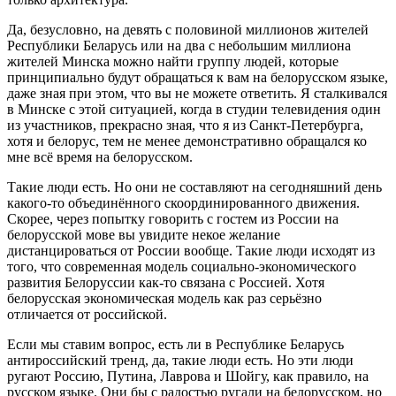
Да, безусловно, на девять с половиной миллионов жителей
Республики Беларусь или на два с небольшим миллиона
жителей Минска можно найти группу людей, которые
принципиально будут обращаться к вам на белорусском языке,
даже зная при этом, что вы не можете ответить. Я сталкивался
в Минске с этой ситуацией, когда в студии телевидения один
из участников, прекрасно зная, что я из Санкт-Петербурга,
хотя и белорус, тем не менее демонстративно обращался ко
мне всё время на белорусском.
Такие люди есть. Но они не составляют на сегодняшний день
какого-то объединённого скоординированного движения.
Скорее, через попытку говорить с гостем из России на
белорусской мове вы увидите некое желание
дистанцироваться от России вообще. Такие люди исходят из
того, что современная модель социально-экономического
развития Белоруссии как-то связана с Россией. Хотя
белорусская экономическая модель как раз серьёзно
отличается от российской.
Если мы ставим вопрос, есть ли в Республике Беларусь
антироссийский тренд, да, такие люди есть. Но эти люди
ругают Россию, Путина, Лаврова и Шойгу, как правило, на
русском языке. Они бы с радостью ругали на белорусском, но