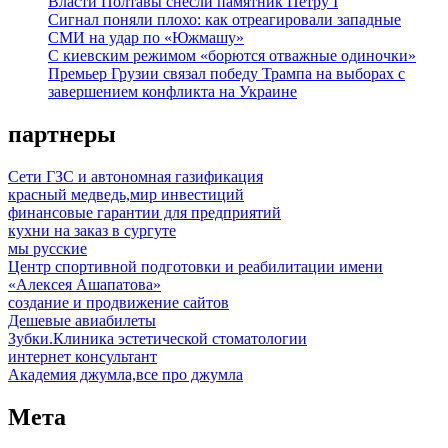
Власти Полтавы снесли памятник Петру I
Сигнал поняли плохо: как отреагировали западные
СМИ на удар по «Южмашу»
С киевским режимом «борются отважные одиночки»
Премьер Грузии связал победу Трампа на выборах с
завершением конфликта на Украине
партнеры
Сети ГЗС и автономная газификация
красный медведь,мир инвестиций
финансовые гарантии для предприятий
кухни на заказ в сургуте
мы русские
Центр спортивной подготовки и реабилитации имени
«Алексея Ашапатова»
создание и продвижение сайтов
Дешевые авиабилеты
Зубки.Клиника эстетической стоматологии
интернет консультант
Академия джумла,все про джумла
Мета