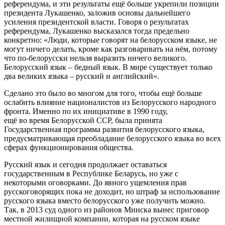
референдума, и эти результаты ещё больше укрепили позиции
президента Лукашенко, заложив основы дальнейшего
усиления президентской власти. Говоря о результатах
референдума, Лукашенко высказался тогда предельно
конкретно: «Люди, которые говорят на белорусском языке, не
могут ничего делать, кроме как разговаривать на нём, потому
что по-белорусски нельзя выразить ничего великого.
Белорусский язык – бедный язык. В мире существует только
два великих языка – русский и английский».
Сделано это было во многом для того, чтобы ещё больше
ослабить влияние националистов из Белорусского народного
фронта. Именно по их инициативе в 1990 году,
ещё во время Белорусской ССР, была принята
Государственная программа развития белорусского языка,
предусматривающая преобладание белорусского языка во всех
сферах функционирования общества.
Русский язык и сегодня продолжает оставаться
государственным в Республике Беларусь, но уже с
некоторыми оговорками. До явного ущемления прав
русскоговорящих пока не доходит, но штраф за использование
русского языка вместо белорусского уже получить можно.
Так, в 2013 суд одного из районов Минска вынес приговор
местной жилищной компании, которая на русском языке