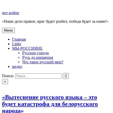
Перейти
к
нет войне
содержимому
«Наше дело правое, враг будет разбит, победа будет за нами!»
Меню
нет войне
«Наше дело правое, враг будет разбит, победа будет за нами!»
Главная
Links
МЫ-РОССИЯНЕ
Русские города
Русь до крещения
Что такое русский мир?
видео
Поиск:
×
«Вытеснение русского языка – это
будет катастрофа для белорусского
народа»