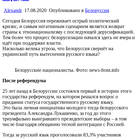
Alexandr
17.08.2020
Опубликовано в
Белоруссия
Сегодня Белоруссия переживает острый политический
кризис, и самым негативным сценарием является возврат
страны к этнонационализму с последующей дерусификацией.
Тем более что процесс белорусизации начался здесь не вчера и
идёт при поддержке власти.
Насколько велика угроза, что Белоруссия свернёт на
украинский путь вытеснения русского языка?
Белорусские националисты. Фото: news-front.info
После референдума
25 лет назад в Белоруссии состоялся первый в истории этого
государства референдум, на котором решался вопрос о
придании статуса государственного русскому языку.
Это была личная инициатива молодого тогда белорусского
президента Александра Лукашенко, за год до этого
триумфально выигравшего президентские выборы – в том
числе благодаря обещанию тесной интеграции с Россией.
Тогда за русский язык проголосовали 83,3% участников