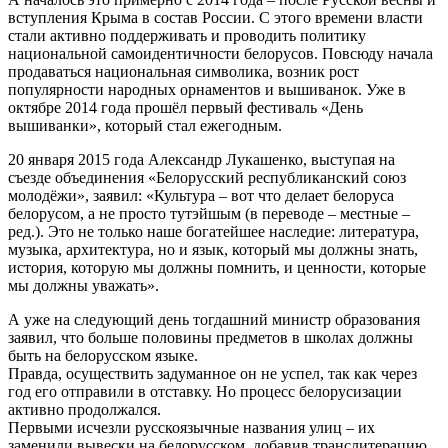
вступления Крыма в состав России. С этого времени власти
стали активно поддерживать и проводить политику
национальной самоидентичности белорусов. Повсюду начала
продаваться национальная символика, возник рост
популярности народных орнаментов и вышиванок. Уже в
октябре 2014 года прошёл первый фестиваль «День
вышиванки», который стал ежегодным.
20 января 2015 года Александр Лукашенко, выступая на
съезде объединения «Белорусский республиканский союз
молодёжи», заявил: «Культура – вот что делает белоруса
белорусом, а не просто тутэйшым (в переводе – местные –
ред.). Это не только наше богатейшее наследие: литература,
музыка, архитектура, но и язык, который мы должны знать,
история, которую мы должны помнить, и ценности, которые
мы должны уважать».
А уже на следующий день тогдашний министр образования
заявил, что больше половины предметов в школах должны
быть на белорусском языке.
Правда, осуществить задуманное он не успел, так как через
год его отправили в отставку. Но процесс белорусизации
активно продолжался.
Первыми исчезли русскоязычные названия улиц – их
заменили вывески на белорусском, добавив транслитерацию