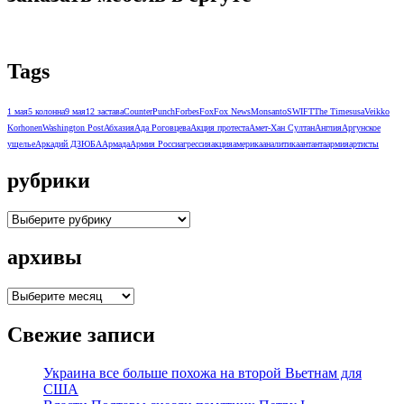
Tags
1 мая
5 колонна
9 мая
12 застава
CounterPunch
Forbes
Fox
Fox News
Monsanto
SWIFT
The Times
usa
Veikko
Korhonen
Washington Post
Абхазия
Ада Роговцева
Акция протеста
Амет-Хан Султан
Англия
Аргунское
ущелье
Аркадий ДЗЮБА
Армада
Армия Росси
агрессия
акция
америка
аналитика
антанта
армия
артисты
рубрики
рубрики
архивы
архивы
Свежие записи
Украина все больше похожа на второй Вьетнам для
США