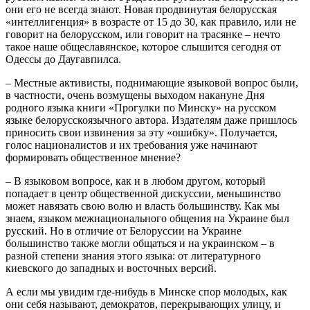
они его не всегда знают. Новая продвинутая белорусская
«интеллигенция» в возрасте от 15 до 30, как правило, или не
говорит на белорусском, или говорит на трасянке – нечто
такое наше общеславянское, которое слышится сегодня от
Одессы до Даугавпилса.
– Местные активисты, поднимающие языковой вопрос были,
в частности, очень возмущены выходом накануне Дня
родного языка книги «Прогулки по Минску» на русском
языке белорусскоязычного автора. Издателям даже пришлось
приносить свои извинения за эту «ошибку». Получается,
голос националистов и их требования уже начинают
формировать общественное мнение?
– В языковом вопросе, как и в любом другом, который
попадает в центр общественной дискуссии, меньшинство
может навязать свою волю и власть большинству. Как мы
знаем, языком межнационального общения на Украине был
русский. Но в отличие от Белоруссии на Украине
большинство также могли общаться и на украинском – в
разной степени знания этого языка: от литературного
киевского до западных и восточных версий.
А если мы увидим где-нибудь в Минске спор молодых, как
они себя называют, демократов, перекрывающих улицу, и