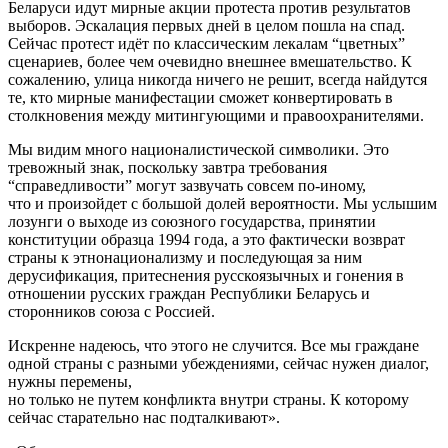
Беларуси идут мирные акции протеста против результатов
выборов. Эскалация первых дней в целом пошла на спад.
Сейчас протест идёт по классическим лекалам “цветных”
сценариев, более чем очевидно внешнее вмешательство. К
сожалению, улица никогда ничего не решит, всегда найдутся
те, кто мирные манифестации сможет конвертировать в
столкновения между митингующими и правоохранителями.
Мы видим много националистической символики. Это
тревожный знак, поскольку завтра требования
“справедливости” могут зазвучать совсем по-иному,
что и произойдет с большой долей вероятности. Мы услышим
лозунги о выходе из союзного государства, принятии
конституции образца 1994 года, а это фактически возврат
страны к этнонационализму и последующая за ним
дерусификация, притеснения русскоязычных и гонения в
отношении русских граждан Республики Беларусь и
сторонников союза с Россией.
Искренне надеюсь, что этого не случится. Все мы граждане
одной страны с разными убеждениями, сейчас нужен диалог,
нужны перемены,
но только не путем конфликта внутри страны. К которому
сейчас старательно нас подталкивают».