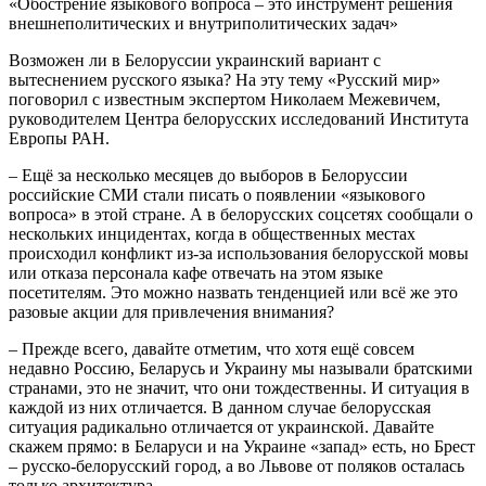
«Обострение языкового вопроса – это инструмент решения
внешнеполитических и внутриполитических задач»
Возможен ли в Белоруссии украинский вариант с
вытеснением русского языка? На эту тему «Русский мир»
поговорил с известным экспертом Николаем Межевичем,
руководителем Центра белорусских исследований Института
Европы РАН.
– Ещё за несколько месяцев до выборов в Белоруссии
российские СМИ стали писать о появлении «языкового
вопроса» в этой стране. А в белорусских соцсетях сообщали о
нескольких инцидентах, когда в общественных местах
происходил конфликт из-за использования белорусской мовы
или отказа персонала кафе отвечать на этом языке
посетителям. Это можно назвать тенденцией или всё же это
разовые акции для привлечения внимания?
– Прежде всего, давайте отметим, что хотя ещё совсем
недавно Россию, Беларусь и Украину мы называли братскими
странами, это не значит, что они тождественны. И ситуация в
каждой из них отличается. В данном случае белорусская
ситуация радикально отличается от украинской. Давайте
скажем прямо: в Беларуси и на Украине «запад» есть, но Брест
– русско-белорусский город, а во Львове от поляков осталась
только архитектура.