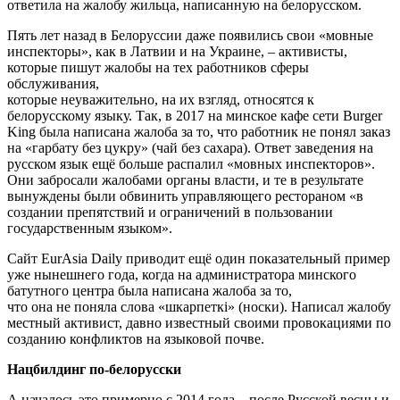
ответила на жалобу жильца, написанную на белорусском.
Пять лет назад в Белоруссии даже появились свои «мовные
инспекторы», как в Латвии и на Украине, – активисты,
которые пишут жалобы на тех работников сферы
обслуживания,
которые неуважительно, на их взгляд, относятся к
белорусскому языку. Так, в 2017 на минское кафе сети Burger
King была написана жалоба за то, что работник не понял заказ
на «гарбату без цукру» (чай без сахара). Ответ заведения на
русском язык ещё больше распалил «мовных инспекторов».
Они забросали жалобами органы власти, и те в результате
вынуждены были обвинить управляющего рестораном «в
создании препятствий и ограничений в пользовании
государственным языком».
Сайт EurAsia Daily приводит ещё один показательный пример
уже нынешнего года, когда на администратора минского
батутного центра была написана жалоба за то,
что она не поняла слова «шкарпеткi» (носки). Написал жалобу
местный активист, давно известный своими провокациями по
созданию конфликтов на языковой почве.
Нацбилдинг по-белорусски
А началось это примерно с 2014 года – после Русской весны и