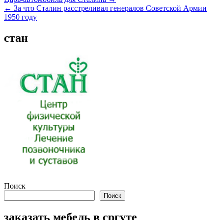
Навигация
← За что Сталин расстреливал генералов Советской Армии
по
1950 году
записям
стан
Поиск
Поиск
заказать мебель в сргуте