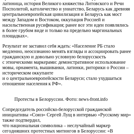
латиница, история Великого княжества Литовского и Речи
Посполитой, католичество и униатство, Беларусь как древняя
центральноевропейская цивилизация и Беларусь как мост
между Западом и Востоком, оккупация Россией и
насильственная русификация; ранее все эти идеи появлялись
в более грубом виде и только на предельно маргинальных
площадках».
Результат не заставил себя ждать: «Население РБ стало
медленно, неосознанно менять взгляды и ассоциировать ранее
гражданскую и довольно условную белорусскость
с этническими маркерами: демонстративное использование
мовы, орнамента, вышиванки, латинки, риторики о России –
историческом оккупанте
и о центральноевропейскости Беларуси; стало ухудшаться
отношение населения к РФ».
Протесты в Белоруссии. Фото: news-front.info
Сопредседатель российско-белорусской гражданской
инициативы «Союз» Сергей Лущ в интервью «Русскому мир»
также подтвердил,
что национальная символика – неслучайный маркер
сегодняшних протестных митингов в Белоруссии: «В