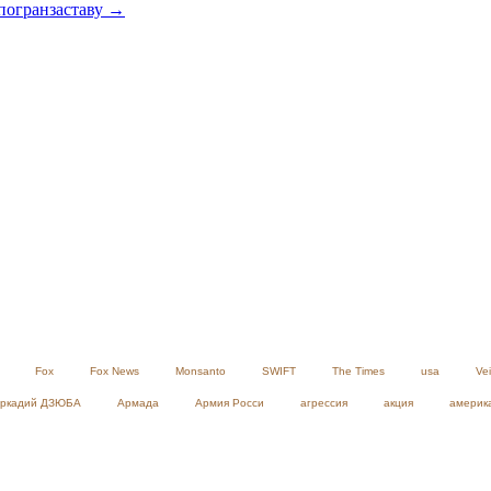
 погранзаставу →
Fox
Fox News
Monsanto
SWIFT
The Times
usa
Ve
ркадий ДЗЮБА
Армада
Армия Росси
агрессия
акция
америк