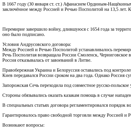
В 1667 году (30 января ст. ст.) Афанасием Ординым-Нащёкин
заключённое между Россией и Речью Посполитой на 13,5 лет. 
Перемирие завершило войну, длившуюся с 1654 года за террит
оно было подписано.
Условия Андрусовского договора:
Между Россией и Речью Посполитой устанавливалось перемирие
Речь Посполитая возвращала России Смоленск, Черниговское в
Россия отказывалась от завоеваний в Литве.
Правобережная Украина и Белоруссия оставались под контрол
Киев передавался России сроком на два года. Однако Россия су
Запорожская Сечь переходила под совместное русско-польское
Стороны обязывались оказать казакам помощь в случае нападе
В специальных статьях договора регламентировался порядок в
Гарантировалось право свободной торговли между Россией и Р
Возникают вопросы: