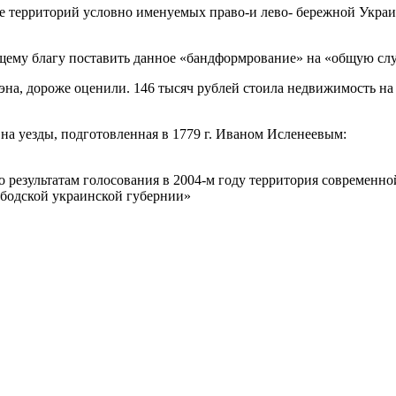
деле территорий условно именуемых право-и лево- бережной Укра
бщему благу поставить данное «бандформрование» на «общую сл
тэна, дороже оценили. 146 тысяч рублей стоила недвижимость на
на уезды, подготовленная в 1779 г. Иваном Исленеевым:
 результатам голосования в 2004-м году территория современно
бодской украинской губернии»