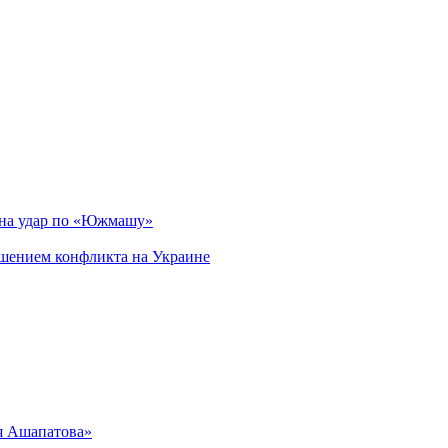
 на удар по «Южмашу»
ршением конфликта на Украине
я Ашапатова»