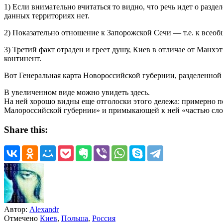
1) Если внимательно вчитаться то видно, что речь идет о раз
данных территориях нет.
2) Показательно отношение к Запорожской Сечи — т.е. к всео
3) Третий факт отраден и греет душу, Киев в отличае от Манхэ
континент.
Вот Генеральная карта Новороссийской губернии, разделенной 
В увеличенном виде можно увидеть здесь.
На ней хорошо видны еще отголоски этого дележа: примерно по
Малороссийской губернии» и примыкающей к ней «частью сло
Share this:
Автор:
Alexandr
Отмечено
Киев
,
Польша
,
Россия