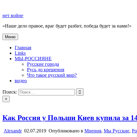
Перейти
к
нет войне
содержимому
«Наше дело правое, враг будет разбит, победа будет за нами!»
Меню
нет войне
«Наше дело правое, враг будет разбит, победа будет за нами!»
Главная
Links
МЫ-РОССИЯНЕ
Русские города
Русь до крещения
Что такое русский мир?
видео
Поиск:
×
Как Россия у Польши Киев купила за 1
Alexandr
02.07.2019
Опубликовано в
Мнения
,
Мы Русские
,
Ро