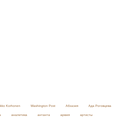
ikko Korhonen
Washington Post
Абхазия
Ада Роговцева
а
аналитика
антанта
армия
артисты