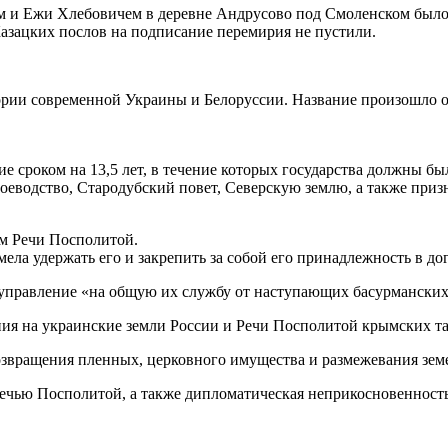
ым и Ежи Хлебовичем в деревне Андрусово под Смоленском был
Казацких послов на подписание перемирия не пустили.
ории современной Украины и Белоруссии. Название произошло от
 сроком на 13,5 лет, в течение которых государства должны бы
оеводство, Стародубский повет, Северскую землю, а также при
ем Речи Посполитой.
мела удержать его и закрепить за собой его принадлежность в до
 управление «на общую их службу от наступающих басурманских
ния на украинские земли России и Речи Посполитой крымских та
озвращения пленных, церковного имущества и размежевания зем
ечью Посполитой, а также дипломатическая неприкосновенность