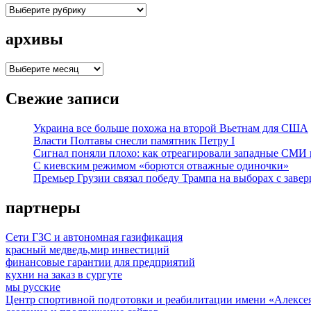
рубрики
архивы
архивы
Свежие записи
Украина все больше похожа на второй Вьетнам для США
Власти Полтавы снесли памятник Петру I
Сигнал поняли плохо: как отреагировали западные СМИ
С киевским режимом «борются отважные одиночки»
Премьер Грузии связал победу Трампа на выборах с заве
партнеры
Сети ГЗС и автономная газификация
красный медведь,мир инвестиций
финансовые гарантии для предприятий
кухни на заказ в сургуте
мы русские
Центр спортивной подготовки и реабилитации имени «Алексе