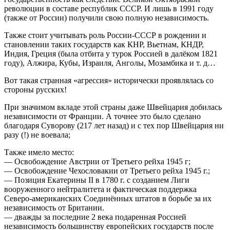
революции в составе республик СССР. И лишь в 1991 году
(также от России) получили свою полную независимость.
Также стоит учитывать роль России-СССР в рождении и
становлении таких государств как КНР, Вьетнам, КНДР,
Индия, Греция (была отбита у турок Россией в далёком 1821
году), Алжира, Кубы, Израиля, Анголы, Мозамбика и т. д…
Вот такая странная «агрессия» исторически проявлялась со
стороны русских!
При значимом вкладе этой страны даже Швейцария добилась
независимости от Франции. А точнее это было сделано
благодаря Суворову (217 лет назад) и с тех пор Швейцария ни
разу (!) не воевала;
Также имело место:
— Освобождение Австрии от Третьего рейха 1945 г;
— Освобождение Чехословакии от Третьего рейха 1945 г.;
— Позиция Екатерины II в 1780 г. с созданием Лиги
вооруженного нейтралитета и фактическая поддержка
Северо-американских Соединённых штатов в борьбе за их
независимость от Британии.
— дважды за последние 2 века подаренная Россией
независимость большинству европейских государств после