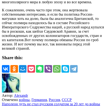
многополярного мира в любую эпоху и во все времена.
К сожалению, очень часто при этом, она жертвовала
собственными интересами, и если бы политика России-
матушки хоть на долю, была бы аналогична Британской, то
сейчас полмира находилось бы в составе Российского
Императорского Содружества наций, а русский народ купался
бы в роскоши, как шейхи Саудовской Аравии, за счет
освобожденных от других колонизаторов государств, стран и
их капиталов.Вот почему полмира обязаны России по гроб
жизни. И вот почему вы все, так виноваты перед этой
великой страной.
Share this:
Автор:
Alexandr
Отмечено
войны
,
Германия
,
Россия
,
СССР
Навигация
Наполеон чуть не стал русским солдатом за 20 лет до войны