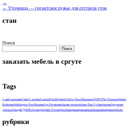
→
по
← Уточница — гигантское ружье для отстрела уток
записям
стан
Поиск
Поиск
заказать мебель в сргуте
Tags
1 мая
5 колонна
9 мая
12 застава
CounterPunch
Forbes
Fox
Fox News
Monsanto
SWIFT
The Times
usa
Veikko
Korhonen
Washington Post
Абхазия
Ада Роговцева
Акция протеста
Амет-Хан Султан
Англия
Аргунское
ущелье
Аркадий ДЗЮБА
Армада
Армия Росси
агрессия
акция
америка
аналитика
антанта
армия
артисты
рубрики