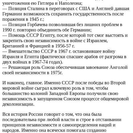
уничтожения ею Гитлера и Наполеона;
— Позиция Сталина в переговорах с США и Англией давшая
Германии возможность сохранить государственность после
поражения в 1945 г.;
— Позиция Горбачева позволившая без лишних проблем в
1990 г. повторно объединить обе Германии;
— Помощь СССР Египту, после которой тот смог выстоять и
закрепить свою независимость в войне с Израилем,
Британией и Францией в 1956-57 г.
— Вмешательство СССР в 1967 г. остановившее войну
Израиля и Египта (фактически спасшее арабов от разгрома в
двух войнах в 1967-74 годах).
— Решающая роль Союза обеспечившая завоевание Анголой
своей независимости в 1975г.
И наконец, главное. Именно СССР после победы во Второй
мировой войне сыграл ключевую роль в том, чтобы
большинство колоний Западной Европы получили свою
независимость в запущенном Союзом процессе общемировой
деколонизации.
Вся история России говорит о том, что она была
последовательна при любой власти и строе в отстаивании
принципов независимости и самоопределения наций и
народов. Именно она всячески помогала созданию