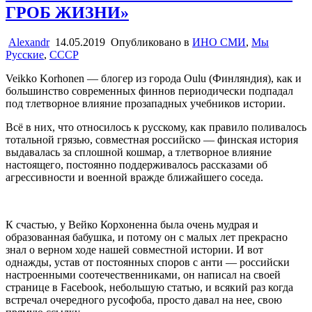
ГРОБ ЖИЗНИ»
Alexandr
14.05.2019
Опубликовано в
ИНО СМИ
,
Мы
Русские
,
СССР
Veikko Korhonen — блогер из города Oulu (Финляндия), как и
большинство современных финнов периодически подпадал
под тлетворное влияние прозападных учебников истории.
Всё в них, что относилось к русскому, как правило поливалось
тотальной грязью, совместная российско — финская история
выдавалась за сплошной кошмар, а тлетворное влияние
настоящего, постоянно поддерживалось рассказами об
агрессивности и военной вражде ближайшего соседа.
К счастью, у Вейко Корхоненна была очень мудрая и
образованная бабушка, и потому он с малых лет прекрасно
знал о верном ходе нашей совместной истории. И вот
однажды, устав от постоянных споров с анти — российски
настроенными соотечественниками, он написал на своей
странице в Faсebook, небольшую статью, и всякий раз когда
встречал очередного русофоба, просто давал на нее, свою