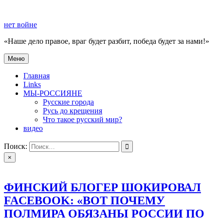
Перейти
к
нет войне
содержимому
«Наше дело правое, враг будет разбит, победа будет за нами!»
Меню
нет войне
«Наше дело правое, враг будет разбит, победа будет за нами!»
Главная
Links
МЫ-РОССИЯНЕ
Русские города
Русь до крещения
Что такое русский мир?
видео
Поиск:
×
ФИНСКИЙ БЛОГЕР ШОКИРОВАЛ
FACEBOOK: «ВОТ ПОЧЕМУ
ПОЛМИРА ОБЯЗАНЫ РОССИИ ПО