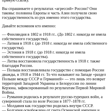
прямую ссылку.
Вы спрашиваете о результатах «агрессий» России? Они
таковы: половина Европы и часть Азии получили свою
государственность из рук именно этого государства.
Давайте вспомним кто именно:
— Финляндия в 1802 и 1918 гг.. (До 1802 г. никогда не имела
собственного государства).
— Латвия в 1918 г. (до 1918 г. никогда не имела собственного
государства).
— Эстония в 1918 г. (до 1918 г. никогда не имела
собственного государства).
— Литва восстановила государственность в 1918 г. также
благодаря России.
— Польша восстанавливала государство с помощью России
дважды, в 1918 и 1944 гг. То что называют на Западе «раздел
Польши между СССР и Германией» — это лишь это возврат
территорий Западной Украины и Белоруссии по линии
Керзона, зафиксированный по результатам Первой Мировой
Войны.
— Румыния родилась в результате русско-турецких войн, а
суверенной стала по воле России в 1877–1878 гг.
— Молдавия как государство родилась внутри СССР.
— Болгария освобождена от гнета Османской империи и