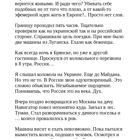
вернется живыми. И ради чего? Убивать себе
подобных не от того что плохо, а от какой-то
эфемерной идеи жить в Европе?.. Просто нет слов.
Границу проходил пять часов. Тщательно
проверяли как на украинской так и на российской
стороне. Спрашивали цель поездки. При мне было
две машины из Луганска. Ехали как беженцы.
Как всегда ночь в Брянске, но уже в другой
гостинице. Проснулся от колокольного перезвона
в 8 утра. Россия…
Я слышал колокола на Украине. Еще до Майдана.
Но это не то. В России звон одухотворенный. Это
сложно объяснить. Незабываемое ощущение.
Понимаешь, что Россия это на века. Дух.
Вчера поздно возвращался из Москвы на дачу.
Навигатор повел непонятно куда. Заехал в лес.
Туман. Стал разворачиваться у дачного поселка и
… колесо провалилось в ров.
Машина висит и ехать невозможно. Пока пытался
вымостить колеса, подошел человек. Осмотрел и