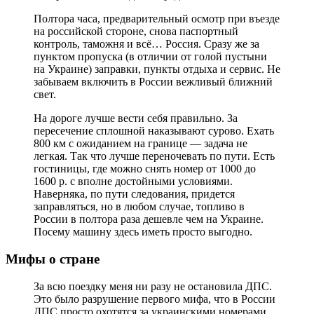
Полтора часа, предварительный осмотр при въезде
на российской стороне, снова паспортный
контроль, таможня и всё… Россия. Сразу же за
пунктом пропуска (в отличии от голой пустыни
на Украине) заправки, пункты отдыха и сервис. Не
забываем включить в России вежливый ближний
свет.
На дороге лучше вести себя правильно. За
пересечение сплошной наказывают сурово. Ехать
800 км с ожиданием на границе — задача не
легкая. Так что лучше переночевать по пути. Есть
гостиницы, где можно снять номер от 1000 до
1600 р. с вполне достойными условиями.
Наверняка, по пути следования, придется
заправляться, но в любом случае, топливо в
России в полтора раза дешевле чем на Украине.
Посему машину здесь иметь просто выгодно.
Мифы о стране
За всю поездку меня ни разу не остановила ДПС.
Это было разрушение первого мифа, что в России
ДПС просто охотятся за украинскими номерами.