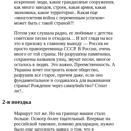
искренние люди, какие грандиозные сооружения,
как много заводов, строек, какая армия, какая
экономика, какие территории.. Какая еще
«многолетняя война с переменным успехом»
может быть с такой страной?!
Потом уже слушала радио, ее любимые с детства
советские песни и отходила… И вот глядя на все
это я прихожу к главному выводу — Россия не
просто правопреемница СССР. В России, очень
много от той страны. Не разрушены памятники,
сохранены названия улиц, звучат песни, многое
осталось в людях. Это важно. Преемственность. А
Украина хочет построить новое общество,
разрушив все старое, причем даже, если оно
фундаментальное и создавалось для выживания
страны! Рождение через самоубийство? Стоит
ли?..
2-я поездка
Маршрут тот же. Но на границе машин стало
больше. Осмотр более тщательный. Впервые на
российской таможне, помимо декларации, нужно
было еще заполнить заявку, о том, что я