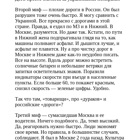
Второй миф — плохие дороги в России. Он был
разрушен тоже очень быстро. Я могу сравнить с
Украиной. Все прекрасно с дорогами в этой
стране. Правда, я ездил по М3 и в Нижний. В
Москве, разумеется. Но даже так. Кстати, по пути
в Нижний жена подпрыгивала глядя на то, как
машины поливают асфальт. И дышится лучше, и
асфальт не плавится. Ну а про чистку дорог в
Москве и Нижнем даже как-то неудобно писать.
Все на высоте. Вдоль дорог можно встретить
солнечные батареи и небольшие ветряки для
запитки осветительных знаков. Поразили
индикаторы скорости при въезде в населенные
пункты. Если больше 60, то покажет красным,
снизил скорость — зеленые цифры. Удобно.
Так что там, «товарищи», про «дураков» и
российские «дороги»?
Третий миф — сумасшедшая Москва и ее
водители. Ничего подобного. Да, темп высокий.
Да, реагировать нужно быстро. Люди экономят
свое время. Но правила, в большинстве случаев,
соблюдают. Я был в Москве 2 года назад. Культура