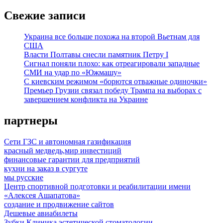
Свежие записи
Украина все больше похожа на второй Вьетнам для
США
Власти Полтавы снесли памятник Петру I
Сигнал поняли плохо: как отреагировали западные
СМИ на удар по «Южмашу»
С киевским режимом «борются отважные одиночки»
Премьер Грузии связал победу Трампа на выборах с
завершением конфликта на Украине
партнеры
Сети ГЗС и автономная газификация
красный медведь,мир инвестиций
финансовые гарантии для предприятий
кухни на заказ в сургуте
мы русские
Центр спортивной подготовки и реабилитации имени
«Алексея Ашапатова»
создание и продвижение сайтов
Дешевые авиабилеты
Зубки.Клиника эстетической стоматологии