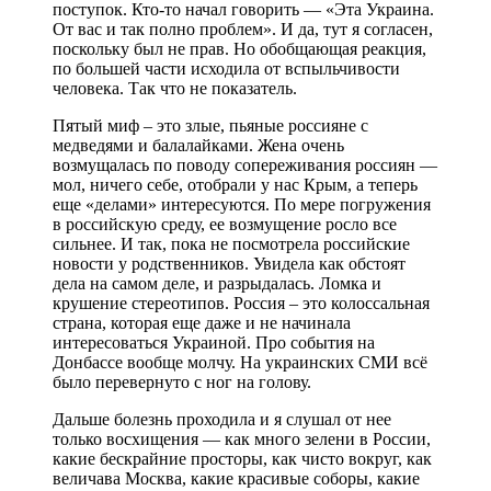
поступок. Кто-то начал говорить — «Эта Украина.
От вас и так полно проблем». И да, тут я согласен,
поскольку был не прав. Но обобщающая реакция,
по большей части исходила от вспыльчивости
человека. Так что не показатель.
Пятый миф – это злые, пьяные россияне с
медведями и балалайками. Жена очень
возмущалась по поводу сопереживания россиян —
мол, ничего себе, отобрали у нас Крым, а теперь
еще «делами» интересуются. По мере погружения
в российскую среду, ее возмущение росло все
сильнее. И так, пока не посмотрела российские
новости у родственников. Увидела как обстоят
дела на самом деле, и разрыдалась. Ломка и
крушение стереотипов. Россия – это колоссальная
страна, которая еще даже и не начинала
интересоваться Украиной. Про события на
Донбассе вообще молчу. На украинских СМИ всё
было перевернуто с ног на голову.
Дальше болезнь проходила и я слушал от нее
только восхищения — как много зелени в России,
какие бескрайние просторы, как чисто вокруг, как
величава Москва, какие красивые соборы, какие