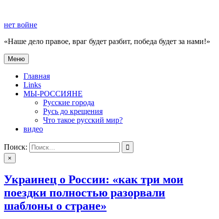
Перейти
к
нет войне
содержимому
«Наше дело правое, враг будет разбит, победа будет за нами!»
Меню
нет войне
«Наше дело правое, враг будет разбит, победа будет за нами!»
Главная
Links
МЫ-РОССИЯНЕ
Русские города
Русь до крещения
Что такое русский мир?
видео
Поиск:
×
Украинец о России: «как три мои
поездки полностью разорвали
шаблоны о стране»