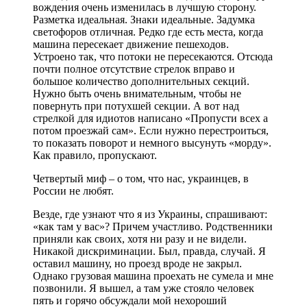
вождения очень изменилась в лучшую сторону.
Разметка идеальная. Знаки идеальные. Задумка
светофоров отличная. Редко где есть места, когда
машина пересекает движение пешеходов.
Устроено так, что потоки не пересекаются. Отсюда
почти полное отсутствие стрелок вправо и
большое количество дополнительных секций.
Нужно быть очень внимательным, чтобы не
повернуть при потухшей секции. А вот над
стрелкой для идиотов написано «Пропусти всех а
потом проезжай сам». Если нужно перестроиться,
то показать поворот и немного высунуть «морду».
Как правило, пропускают.
Четвертый миф – о том, что нас, украинцев, в
России не любят.
Везде, где узнают что я из Украины, спрашивают:
«как там у вас»? Причем участливо. Родственники
приняли как своих, хотя ни разу и не видели.
Никакой дискриминации. Был, правда, случай. Я
оставил машину, но проезд вроде не закрыл.
Однако грузовая машина проехать не сумела и мне
позвонили. Я вышел, а там уже стояло человек
пять и горячо обсуждали мой нехороший