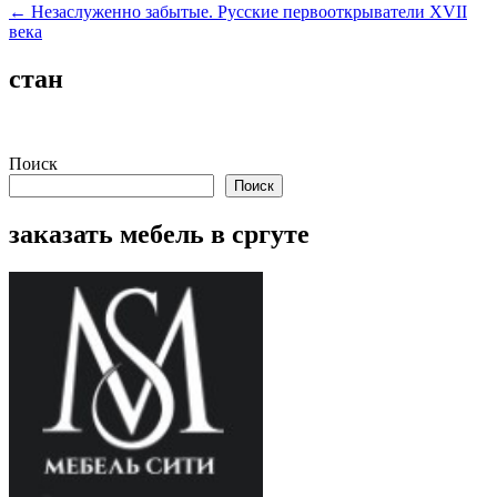
по
← Незаслуженно забытые. Русские первооткрыватели XVII
записям
века
стан
Поиск
Поиск
заказать мебель в сргуте