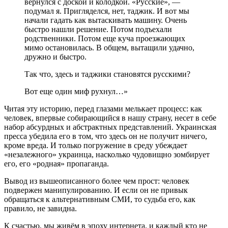
вернулся с доской и колодкой. «Русские», —
подумал я. Пригляделся, нет, таджик. И вот мы
начали гадать как вытаскивать машину. Очень
быстро нашли решение. Потом подъехали
родственники. Потом еще куча проезжающих
мимо остановилась. В общем, вытащили удачно,
дружно и быстро.
Так что, здесь и таджики становятся русскими?
Вот еще один миф рухнул…»
Читая эту историю, перед глазами мелькает процесс: как
человек, впервые собирающийся в нашу страну, несет в себе
набор абсурдных и абстрактных представлений. Украинская
пресса убедила его в том, что здесь он не получит ничего,
кроме вреда. И только погружение в среду убеждает
«незалежного» украинца, насколько чудовищно зомбируeт
его, его «родная» пропаганда.
Вывод из вышеописанного более чем прост: человек
подвержен манипулированию. И если он не привык
обращаться к альтернативным СМИ, то судьба его, как
правило, не завидна.
К счастью, мы живём в эпоху интернета, и каждый кто не