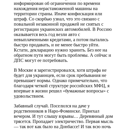
информирован об ограничении по времени
нахождения нерастаможенной машины на
территории страны. Иначе конфискация или
штраф. Со скорбью узнал, что это связано с
повальной незаконной продажей не снятых с
регистрации украинских автомобилей. В Россию
оказывается весь год везли авто с
невыплаченными кредитами, а потом пытались
быстро продавать, и не менее быстро уйти.
Кстати, декларацию нужно хранить. Без нее на
обратном пути могут быть проблемы. А сейчас и
ДПС могут ее потребовать.
В Москве я зарегистрировался, хотя штрафа не
будет для украинцев, если срок пребывания не
превышает нормы. Однако примечательно, что
благодаря четкой структуре российских МФЦ, я
впервые в жизни решил «бумажные вопросы» с
удовольствием.
Забавный случай. Поселился на даче у
родственников в Наро-Фоминске. Приехал
вечером. И тут слышу взрывы… Деревянный дом
трясется. Пропадает электричество. Первая мысль
— так вот как было на Донбассе! И так всю ночь