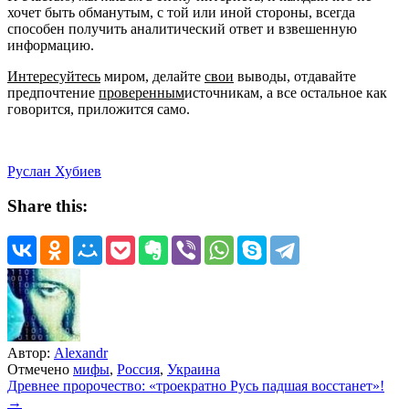
хочет быть обманутым, с той или иной стороны, всегда
способен получить аналитический ответ и взвешенную
информацию.
Интересуйтесь
миром, делайте
свои
выводы, отдавайте
предпочтение
проверенным
источникам, а все остальное как
говорится, приложится само.
Руслан Хубиев
Share this:
Автор:
Alexandr
Отмечено
мифы
,
Россия
,
Украина
Навигация
Древнее пророчество: «троекратно Русь падшая восстанет»!
→