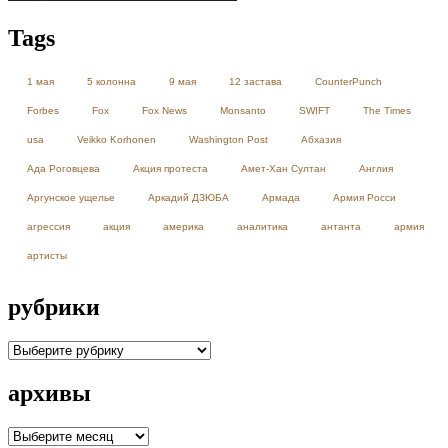
Tags
1 мая
5 колонна
9 мая
12 застава
CounterPunch
Forbes
Fox
Fox News
Monsanto
SWIFT
The Times
usa
Veikko Korhonen
Washington Post
Абхазия
Ада Роговцева
Акция протеста
Амет-Хан Султан
Англия
Аргунское ущелье
Аркадий ДЗЮБА
Армада
Армия Росси
агрессия
акция
америка
аналитика
антанта
армия
артисты
рубрики
рубрики
архивы
архивы