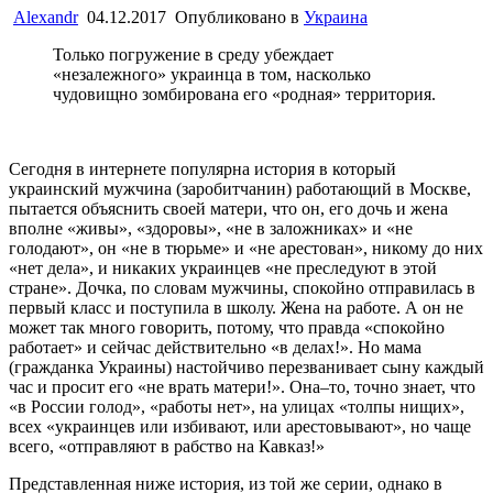
Alexandr
04.12.2017
Опубликовано в
Украина
Только погружение в среду убеждает
«незалежного» украинца в том, насколько
чудовищно зомбирована его «родная» территория.
Сегодня в интернете популярна история в который
украинский мужчина (заробитчанин) работающий в Москве,
пытается объяснить своей матери, что он, его дочь и жена
вполне «живы», «здоровы», «не в заложниках» и «не
голодают», он «не в тюрьме» и «не арестован», никому до них
«нет дела», и никаких украинцев «не преследуют в этой
стране». Дочка, по словам мужчины, спокойно отправилась в
первый класс и поступила в школу. Жена на работе. А он не
может так много говорить, потому, что правда «спокойно
работает» и сейчас действительно «в делах!». Но мама
(гражданка Украины) настойчиво перезванивает сыну каждый
час и просит его «не врать матери!». Она–то, точно знает, что
«в России голод», «работы нет», на улицах «толпы нищих»,
всех «украинцев или избивают, или арестовывают», но чаще
всего, «отправляют в рабство на Кавказ!»
Представленная ниже история, из той же серии, однако в