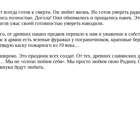
т всегда готов к смерти. Он любит жизнь. Но готов умереть ради
ись полностью. Догола! Они обнимались и прощались навек. Это
агов ужас своей готовностью умереть наводили.
, от древних наших предков перешло к нам и уважение к собст
ас в армии есть зеленые фуражки у пограничников, краповые бе
тящую каску пожарного из 19 века…
 широко. Это праздник всех солдат. От тех, древних славянски
… Мы не «плохо любим себя». Мы просто любим свою Родину. С
внуки будут любить.