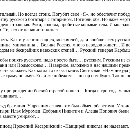
згильдяй. Но всегда стоик. Погубит своё «Я», но обеспечит поб
итву русского богатыря с татарином. Погибли оба. Но даже мерт
деле страшная. Руки, головы, пробитые копьями тела. И молчалива
в. Те, кто от ненависти кипел…
ть. Как и у ленинградцев, москвичей, да и вообще всех русских
влянина, минчанина… Велика Россия, много народов живет… И в
родом из бескрайних казахских степей… Русский генерал Карб
обы понять русского, надо просто быть… русским. Русским из си
убани или Подмосковья… Наверное, заложено в нас нашими предка
вян» заложен. Как когда-то сказал князь Святослав: «Нам некуд
ые сраму не имут. Если же побежим — позор нам будет. Так не по
ну при рождении боевой стрелой пошло… Когда в три года мальч
ет защищать…
д братания. У древних славян это был обмен оберегами. У христ
е богатыри Илья Муромец, Добрыня Никитич и Алеша Попович б
ли вместе умирают…
описец Прокопий Кесарийский: «Панцирей никогда не надевают,