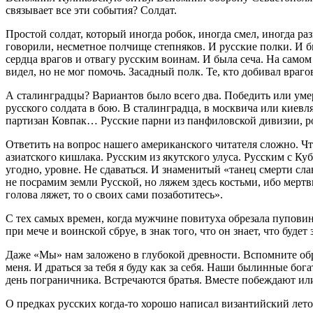
связывает все эти события? Солдат.
Простой солдат, который иногда робок, иногда смел, иногда ра
говорили, несметное полчище степняков. И русские полки. И б
сердца врагов и отвагу русским воинам. И была сеча. На самом 
видел, но не мог помочь. Засадный полк. Те, кто добивал враго
А сталинградцы? Вариантов было всего два. Победить или умере
русского солдата в бою. В сталинградца, в москвича или кие
партизан Ковпак… Русские парни из панфиловской дивизии, 
Ответить на вопрос нашего американского читателя сложно. Чт
азиатского кишлака. Русским из якутского улуса. Русским с К
угодно, уровне. Не сдаваться. И знаменитый «танец смерти сла
не посрамим земли Русской, но ляжем здесь костьми, ибо мертв
голова ляжет, то о своих сами позаботитесь».
С тех самых времен, когда мужчине повитуха обрезала пупови
при мече и воинской сбруе, в знак того, что он знает, что буд
Даже «Мы» нам заложено в глубокой древности. Вспомните обря
меня. И драться за тебя я буду как за себя. Наши былинны
день пограничника. Встречаются братья. Вместе побеждают и
О предках русских когда-то хорошо написал византийский лет