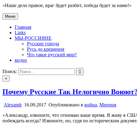
«Наше дело правое, враг будет разбит, победа будет за нами!»
Меню
нет войне
«Наше дело правое, враг будет разбит, победа будет за нами!»
Главная
Links
МЫ-РОССИЯНЕ
Русские города
Русь до крещения
Что такое русский мир?
видео
Поиск:
×
Почему Русские Так Нелогично Воюют
Alexandr
16.09.2017
Опубликовано в
война
,
Мнения
«Александр, извините, что отнимаю ваше время. Я живу в США 
побеждать всегда? Извините, но, судя по историческим докуме