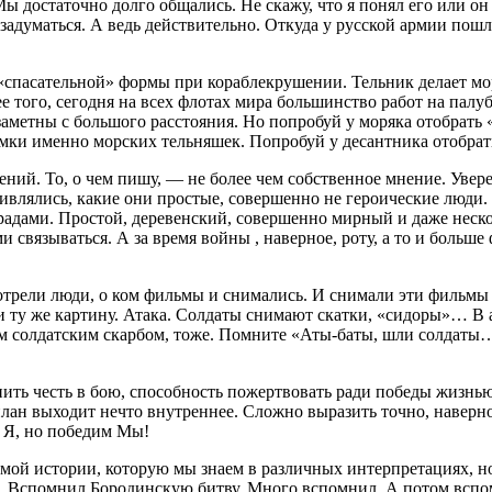
Мы достаточно долго общались. Не скажу, что я понял его или он
 задуматься. А ведь действительно. Откуда у русской армии пош
«спасательной» формы при кораблекрушении. Тельник делает мор
лее того, сегодня на всех флотах мира большинство работ на па
 заметны с большого расстояния. Но попробуй у моряка отобрать
мки именно морских тельняшек. Попробуй у десантника отобра
ний. То, о чем пишу, — не более чем собственное мнение. Увере
ивлялись, какие они простые, совершенно не героические люди.
адами. Простой, деревенский, совершенно мирный и даже нескол
и связываться. А за время войны , наверное, роту, а то и бол
трели люди, о ком фильмы и снимались. И снимали эти фильмы те
и ту же картину. Атака. Солдаты снимают скатки, «сидоры»… В а
м солдатским скарбом, тоже. Помните «Аты-баты, шли солдат
нить честь в бою, способность пожертвовать ради победы жизнь
лан выходит нечто внутреннее. Сложно выразить точно, наверно
у Я, но победим Мы!
амой истории, которую мы знаем в различных интерпретациях, 
. Вспомнил Бородинскую битву. Много вспомнил. А потом всп