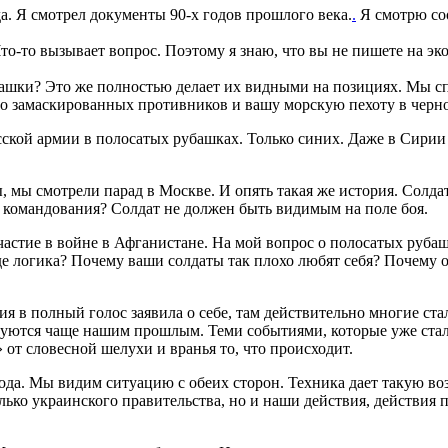
а. Я смотрел документы 90-х годов прошлого века.
.
Я смотрю соо
то-то вызывает вопрос. Поэтому я знаю, что вы не пишете на эк
башки? Это же полностью делает их видными на позициях. Мы с
шо замаскированных противников и вашу морскую пехоту в черн
сской армии в полосатых рубашках. Только синих. Даже в Сири
, мы смотрели парад в Москве. И опять такая же история. Солд
о командования? Солдат не должен быть видимым на поле боя.
астие в войне в Афганистане. На мой вопрос о полосатых рубашк
 Где логика? Почему ваши солдаты так плохо любят себя? Почему 
я в полный голос заявила о себе, там действительно многие ста
суются чаще нашим прошлым. Теми событиями, которые уже стал
 от словесной шелухи и вранья то, что происходит.
ода. Мы видим ситуацию с обеих сторон. Техника дает такую воз
лько украинского правительства, но и наши действия, действия 