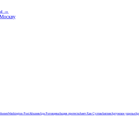
пы →
 Москву
rhonen
Washington Post
Абхазия
Ада Роговцева
Акция протеста
Амет-Хан Султан
Англия
Аргунское ущелье
Ар