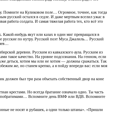
еду. Помните на Куликовом поле… Огромное, точнее, как тогда
вым русский остался в седле. И даже мертвым вселил ужас в
я работа солдата. И самая тяжелая работа тех, кто всё это
. Какой-нибудь якут или казах в один миг превращался в
се русские по нутру. Русский поэт Муса Джалиль… Русский
ышев…
бирской деревни. Русским из кавказского аула. Русским из
ми такое качество. На уровне подсознания. На генном, если
а уже деться, хотим мы или не хотим — должны сражаться. Так
бежим же, но станем крепко, а я пойду впереди вас: если моя
ик должен был три раза объехать собственный двор на коне
иан крестами. Но всегда братание означало одно. Ты часть
ыли побратимами… Вспомните день ВМФ или ВДВ. Вспомните
 иные не носят и рубашек, а одни только штаны». «Пришли