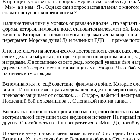
В принципе, я ответил на вопрос американского собеседника. 
«Мы», а в нем «Я». Однако сам вопрос заставил меня о многом
солдат поступает вопреки логике?
Наличие тельняшки у моряков оправдано вполне. Это вариант 
формы, которая, намокая в воде, становится малозаметной. Бо
жилетах. Которые не только помогают держаться на воде, но и
перегрызет. Морская душа! Да и тельники ВДВ — прямые пото
Я не претендую на историческую достоверность своих рассужде
своих дедах и бабушках, которые прошли по дорогам войны, уд
наградами. Я вспоминаю своего деда, который увешан был нагр
деревенской ссоре с местными женщинами. Уходил. Что с бабам
партизанским отрядом.
Вспоминаются те, ещё советские, фильмы о войне. Которые смо
войны. И почти везде, прав американец, видел примерно одну 
прекрасно защищает от осколков… «Сидор», набитый нехитры
Последний бой их командира… С лопаткой против танка…
Воспитать способность к принятию смерти, способность сохра
экстремальной ситуации такое внушение исчезает. На первый п
других. Способность из «Я» превратиться в «Мы». Да, погибн
И знаете к чему привели меня размышления? К истории. Той с
Вспомнил Куликовскую битву. Вспомнил оборону Севастополя