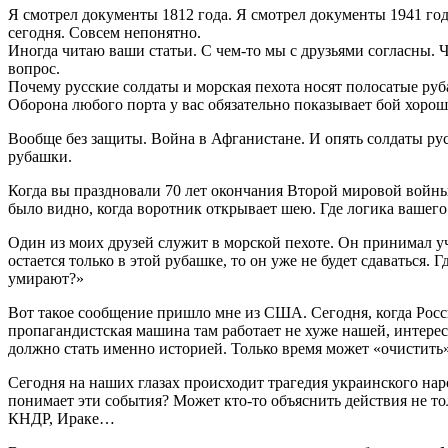
Я смотрел документы 1812 года. Я смотрел документы 1941 год
сегодня. Совсем непонятно.
Иногда читаю ваши статьи. С чем-то мы с друзьями согласны. Ч
вопрос.
Почему русские солдаты и морская пехота носят полосатые ру
Оборона любого порта у вас обязательно показывает бой хоро
Вообще без защиты. Война в Афганистане. И опять солдаты ру
рубашки.
Когда вы праздновали 70 лет окончания Второй мировой войны
было видно, когда воротник открывает шею. Где логика вашег
Один из моих друзей служит в морской пехоте. Он принимал уч
остается только в этой рубашке, то он уже не будет сдаваться.
умирают?»
Вот такое сообщение пришло мне из США. Сегодня, когда Росси
пропагандистская машина там работает не хуже нашей, интере
должно стать именно историей. Только время может «очистить»
Сегодня на наших глазах происходит трагедия украинского нар
понимает эти события? Может кто-то объяснить действия не то
КНДР, Ираке…