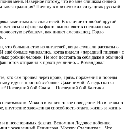
 понял меня. Наверное потому, что во мне слишком сильно
ла такая традиция? Почему в критических ситуациях русский
яка заметным для спасателей. В отличие от любой другой
лубе матросы и офицеры флота выполняют в специальных
 «полосатую рубашку», как пишет американец. Горло
ть…
н, что большинство из читателей, когда слушали рассказы о
 И ещё больше удивлялись, когда видели «парадный пиджак» с
ько робкий человек. Не мог постоять за себя даже в обычной
ьше фашистов отправил к праотцам лично… Командовал
, кто сам прошел через кровь, грязь, поражения и победы
таку идут в простой хэбэшке. Даже зимой. А ведь скатка
ы…»? Последний бой Свата… Последний бой Балтики…
ю невозможно. Можно внушить такое поведение. Но в реально
е, внутренне заложенная способность отдать жизнь за жизнь
но и в неоспоримых фактах. Вспомнил Ледовое побоище.
омнил осажденный Ленинград, Москву, Сталинград…Что