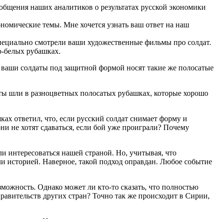
бщения наших аналитиков о результатах русской экономики
ономические темы. Мне хочется узнать ваш ответ на наш
пециально смотрели ваши художественные фильмы про солдат.
о-белых рубашках.
и ваши солдаты под защитной формой носят такие же полосатые
аты шли в разноцветных полосатых рубашках, которые хорошо
ах ответил, что, если русский солдат снимает форму и
они не хотят сдаваться, если бой уже проиграли? Почему
ли интересоваться нашей страной. Но, учитывая, что
и историей. Наверное, такой подход оправдан. Любое событие
можность. Однако может ли кто-то сказать, что полностью
правительств других стран? Точно так же происходит в Сирии,