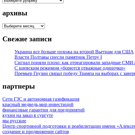
архивы
архивы
Свежие записи
Украина все больше похожа на второй Вьетнам для США
Власти Полтавы снесли памятник Петру I
Сигнал поняли плохо: как отреагировали западные СМИ
С киевским режимом «борются отважные одиночки»
Премьер Грузии связал победу Трампа на выборах с заве
партнеры
Сети ГЗС и автономная газификация
красный медведь,мир инвестиций
финансовые гарантии для предприятий
кухни на заказ в сургуте
мы русские
Центр спортивной подготовки и реабилитации имени «Алексе
создание и продвижение сайтов