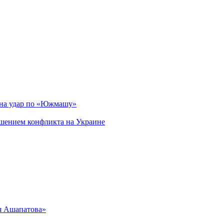
 на удар по «Южмашу»
ршением конфликта на Украине
я Ашапатова»