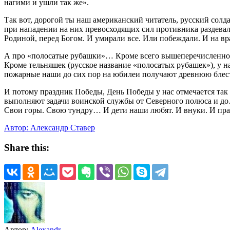
нагими и ушли так же».
Так вот, дорогой ты наш американский читатель, русский солда
при нападении на них превосходящих сил противника раздевал
Родиной, перед Богом. И умирали все. Или побеждали. И на вр
А про «полосатые рубашки»… Кроме всего вышеперечисленного
Кроме тельняшек (русское название «полосатых рубашек»), у н
пожарные наши до сих пор на юбилеи получают древнюю блес
И потому праздник Победы, День Победы у нас отмечается так
выполняют задачи воинской службы от Северного полюса и до
Свои горы. Свою тундру… И дети наши любят. И внуки. И пра
Автор: Александр Ставер
Share this:
Автор:
Alexandr