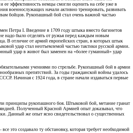
 ее эффективность немцы смогли оценить на себе уже в
дания военнослужащих начали активно тренировать, развивать
ствам бойцов. Рукопашный бой стал очень важной частью
емен Петра I. Введение в 1709 году штыка вместо багинетов
 не надо было отделять от ружья перед каждым новым
ца. В отличие от армий европейских стран, в которых штык
ыковой удар стал неотъемлемой частью тактики русской армии.
онный удар в живот был заменен на «более гуманный» удар
 обязательными учениями по стрельбе. Рукопашный бой в армии
знообразных препятствий. За годы гражданской войны удалось
ССР. Начиная с 1924 года, в стране начали издаваться первые
яли принципы рукопашного боя. Штыковой бой, метание гранат
ляндией. Полученный Красной Армией опыт доказывал, что
аки. Данный же опыт ясно свидетельствовал о существенных
все это создавало ту обстановку, которая требует необходимой