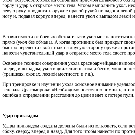
горлу и удар в открытое место тела. Чтобы выполнить укол, н
левую руку, продвигать оружие правой рукой по ладони левой 
ногу и, подавая корпус вперед, нанести укол с выпадом левой
В зависимости от боевых обстоятельств укол мог наноситься ка
прямо (укол без обмана). А когда противник был прикрыт свои
быстро перевести свой штык на другую сторону оружия противни
нанести чувствительный удар в открытое место тела своего пр
Освоение техники совершения укола красноармейцами выполняло
вперед и выпадом; укол в движении шагом и бегом; укол по це
(траншеях, окопах, лесной местности и т.д.).
При тренировке и изучении укола основное внимание уделялос
генерала Драгомирова: «Необходимо постоянно помнить, что пр
ошибка в определении расстояния до цели ведет к потере пули,
Удар прикладом
Удары прикладом солдаты должны были использовать, если вст
сбоку, сверху, вперед и назад. Для того чтобы нанести по пр