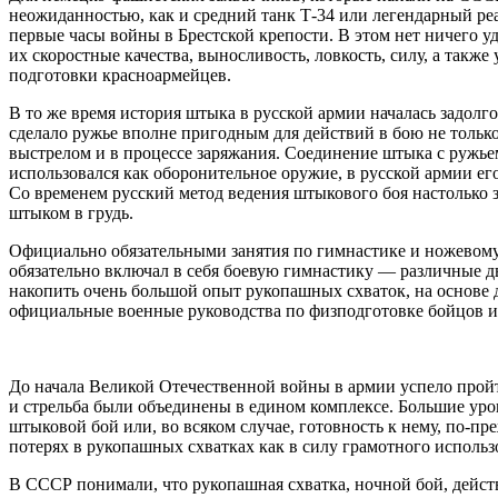
неожиданностью, как и средний танк Т-34 или легендарный ре
первые часы войны в Брестской крепости. В этом нет ничего у
их скоростные качества, выносливость, ловкость, силу, а так
подготовки красноармейцев.
В то же время история штыка в русской армии началась задолг
сделало ружье вполне пригодным для действий в бою не тольк
выстрелом и в процессе заряжания. Соединение штыка с ружье
использовался как оборонительное оружие, в русской армии ег
Со временем русский метод ведения штыкового боя настолько 
штыком в грудь.
Официально обязательными занятия по гимнастике и ножевому 
обязательно включал в себя боевую гимнастику — различные д
накопить очень большой опыт рукопашных схваток, на основе д
официальные военные руководства по физподготовке бойцов и
До начала Великой Отечественной войны в армии успело прой
и стрельба были объединены в едином комплексе. Большие ур
штыковой бой или, во всяком случае, готовность к нему, по
потерях в рукопашных схватках как в силу грамотного использ
В СССР понимали, что рукопашная схватка, ночной бой, действ