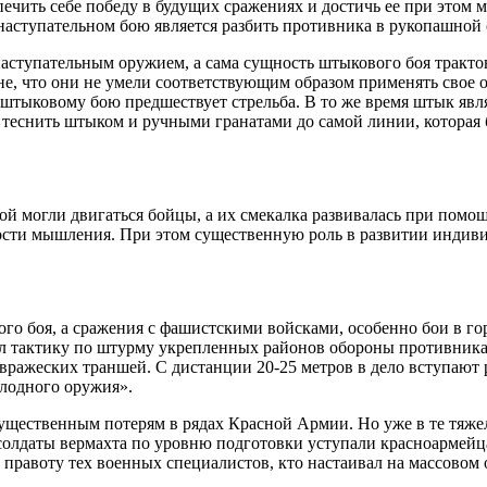
печить себе победу в будущих сражениях и достичь ее при этом
наступательном бою является разбить противника в рукопашной 
наступательным оружием, а сама сущность штыкового боя трактов
не, что они не умели соответствующим образом применять свое 
штыковому бою предшествует стрельба. В то же время штык явл
 теснить штыком и ручными гранатами до самой линии, которая 
ой могли двигаться бойцы, а их смекалка развивалась при пом
сти мышления. При этом существенную роль в развитии индивид
го боя, а сражения с фашистскими войсками, особенно бои в г
ал тактику по штурму укрепленных районов обороны противник
ражеских траншей. С дистанции 20-25 метров в дело вступают р
олодного оружия».
существенным потерям в рядах Красной Армии. Но уже в те тяж
солдаты вермахта по уровню подготовки уступали красноармейц
 правоту тех военных специалистов, кто настаивал на массовом