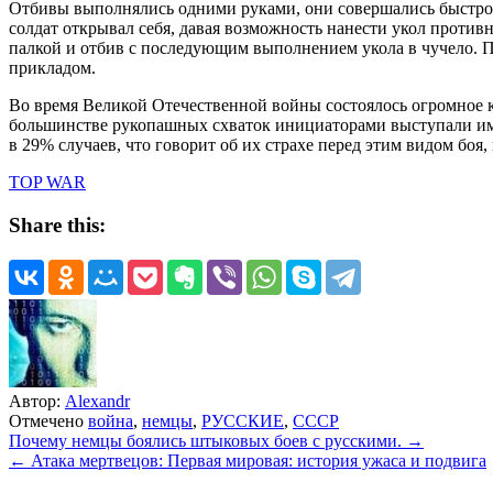
Отбивы выполнялись одними руками, они совершались быстро и
солдат открывал себя, давая возможность нанести укол против
палкой и отбив с последующим выполнением укола в чучело. П
прикладом.
Во время Великой Отечественной войны состоялось огромное к
большинстве рукопашных схваток инициаторами выступали им
в 29% случаев, что говорит об их страхе перед этим видом бо
TOP WAR
Share this:
Автор:
Alexandr
Отмечено
война
,
немцы
,
РУССКИЕ
,
СССР
Навигация
Почему немцы боялись штыковых боев с русскими. →
← Атака мертвецов: Первая мировая: история ужаса и подвига
по