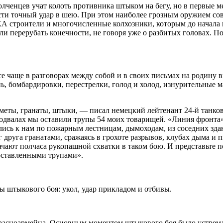
полченцев учат колоть противника штыком на бегу, но в первые
ести точный удар в шею. При этом наиболее грозным оружием со
 строители и многочисленные колхозники, которым до начала 
гли перерубать конечности, не говоря уже о разбитых головах.
е чаще в разговорах между собой и в своих письмах на родину 
ь, бомбардировки, перестрелки, голод и холод, изнурительные м
меты, гранаты, штыки, — писал немецкий лейтенант 24-й танков
подвалах мы оставили трупы 54 моих товарищей. «Линия фронта»
сь к нам по пожарным лестницам, дымоходам, из соседних здани
друга гранатами, сражаясь в грохоте разрывов, клубах дыма и п
ачают полчаса рукопашной схватки в таком бою. И представьте 
 оставленными трупами».
штыкового боя: укол, удар прикладом и отбивы.
красноармейца. Основным моментом штыкового боя было устремл