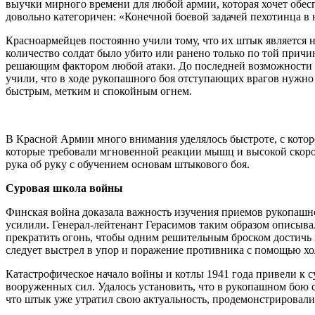
выучки мирного времени для любой армии, которая хочет обес
довольно категоричен: «Конечной боевой задачей пехотинца в 
Красноармейцев постоянно учили тому, что их штык является 
количество солдат было убито или ранено только по той причи
решающим фактором любой атаки. До последней возможности 
учили, что в ходе рукопашного боя отступающих врагов нужно
быстрым, метким и спокойным огнем.
В Красной Армии много внимания уделялось быстроте, с котор
которые требовали мгновенной реакции мышц и высокой скоро
рука об руку с обучением основам штыкового боя.
Суровая школа войны
Финская война доказала важность изучения приемов рукопашно
усилили. Генерал-лейтенант Герасимов таким образом описыв
прекратить огонь, чтобы одним решительным броском достичь в
следует выстрел в упор и поражение противника с помощью х
Катастрофическое начало войны и котлы 1941 года привели к 
вооруженных сил. Удалось установить, что в рукопашном бою 
что штык уже утратил свою актуальность, продемонстрировали