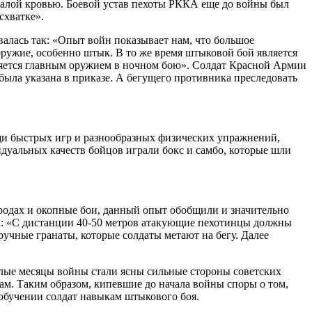
 малой кровью. Боевой устав пехоты РККА еще до войны был
схватке».
алась так: «Опыт войн показывает нам, что большое
оружие, особенно штык. В то же время штыковой бой является
яется главным оружием в ночном бою». Солдат Красной Армии
была указана в приказе. А бегущего противника преследовать
ощи быстрых игр и разнообразных физических упражнений,
уальных качеств бойцов играли бокс и самбо, которые шли
ородах и окопные бои, данный опыт обобщили и значительно
а: «С дистанции 40-50 метров атакующие пехотинцы должны
учные гранаты, которые солдаты метают на бегу. Далее
елые месяцы войны стали ясны сильные стороны советских
ам. Таким образом, кипевшие до начала войны споры о том,
 обучении солдат навыкам штыкового боя.