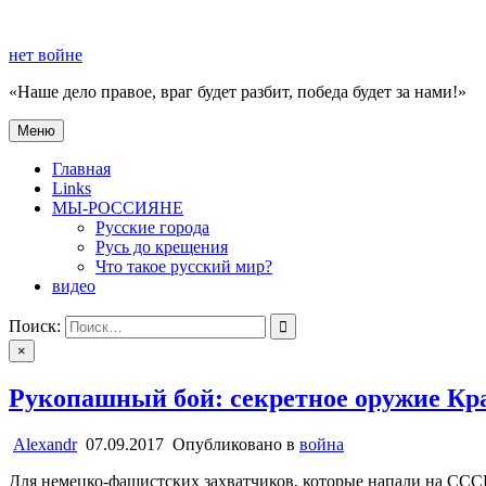
Перейти
к
нет войне
содержимому
«Наше дело правое, враг будет разбит, победа будет за нами!»
Меню
нет войне
«Наше дело правое, враг будет разбит, победа будет за нами!»
Главная
Links
МЫ-РОССИЯНЕ
Русские города
Русь до крещения
Что такое русский мир?
видео
Поиск:
×
Рукопашный бой: секретное оружие Кр
Alexandr
07.09.2017
Опубликовано в
война
Для немецко-фашистских захватчиков, которые напали на ССС