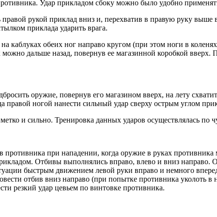
противника. Удар прикладом сбоку можно было удобно применят
 правой рукой приклад вниз и, перехватив в правую руку выше 
атылком приклада ударить врага.
на каблуках обеих ног направо кругом (при этом ноги в коленях
к можно дальше назад, повернув ее магазинной коробкой вверх.
бросить оружие, повернув его магазином вверх, на лету схватит
да правой ногой нанести сильный удар сверху острым углом прик
метко и сильно. Тренировка данных ударов осуществлялась по ч
 противника при нападении, когда оружие в руках противника 
рикладом. Отбивы выполнялись вправо, влево и вниз направо. О
туации быстрым движением левой руки вправо и немного вперед
овести отбив вниз направо (при попытке противника уколоть в
сти резкий удар цевьем по винтовке противника.