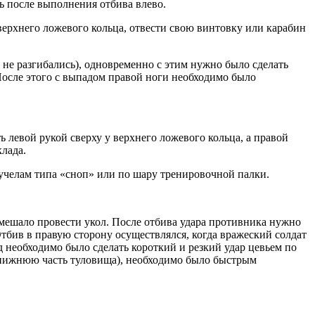
ь после выполнения отбива влево.
верхнего ложевого кольца, отвести свою винтовку или карабин
 не разгибались), одновременно с этим нужно было сделать
 После этого с выпадом правой ноги необходимо было
ь левой рукой сверху у верхнего ложевого кольца, а правой
лада.
учелам типа «сноп» или по шару тренировочной палки.
мешало провести укол. После отбива удара противника нужно
тбив в правую сторону осуществлялся, когда вражеский солдат
 необходимо было сделать короткий и резкий удар цевьем по
 нижнюю часть туловища), необходимо было быстрым