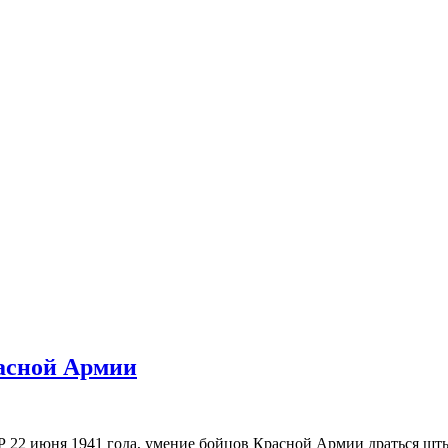
асной Армии
Р 22 июня 1941 года, умение бойцов Красной Армии драться шт