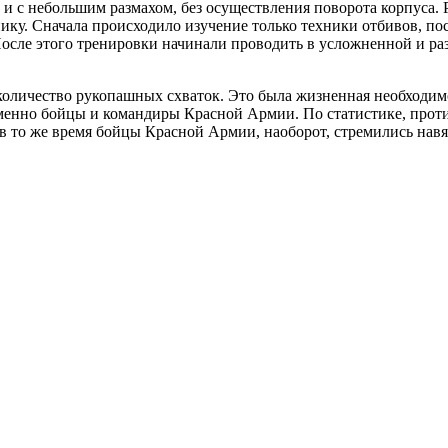
 с небольшим размахом, без осуществления поворота корпуса. 
нику. Сначала происходило изучение только техники отбивов, по
осле этого тренировки начинали проводить в усложненной и раз
оличество рукопашных схваток. Это была жизненная необходимос
енно бойцы и командиры Красной Армии. По статистике, прот
я, в то же время бойцы Красной Армии, наоборот, стремились на