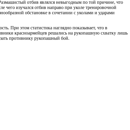
Размашистый отбив являлся невыгодным по той причине, что
сле чего изучался отбив направо при уколе тренировочной
нообразной обстановке в сочетании с уколами и ударами
ть. При этом статистика наглядно показывает, что в
ивники красноармейцев решались на рукопашную схватку лишь
вязать противнику рукопашный бой.