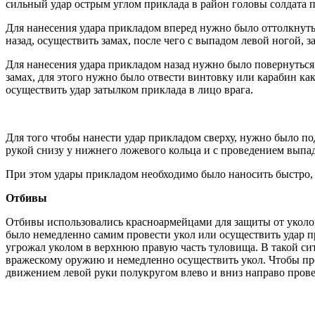
сильный удар острым углом приклада в район головы солдата 
Для нанесения удара прикладом вперед нужно было оттолкнуть
назад, осуществить замах, после чего с выпадом левой ногой, з
Для нанесения удара прикладом назад нужно было повернуться 
замах, для этого нужно было отвести винтовку или карабин ка
осуществить удар затылком приклада в лицо врага.
Для того чтобы нанести удар прикладом сверху, нужно было под
рукой снизу у нижнего ложевого кольца и с проведением выпа
При этом удары прикладом необходимо было наносить быстро, 
Отбивы
Отбивы использовались красноармейцами для защиты от уколов
было немедленно самим провести укол или осуществить удар п
угрожал уколом в верхнюю правую часть туловища. В такой си
вражескому оружию и немедленно осуществить укол. Чтобы пр
движением левой руки полукругом влево и вниз направо прове