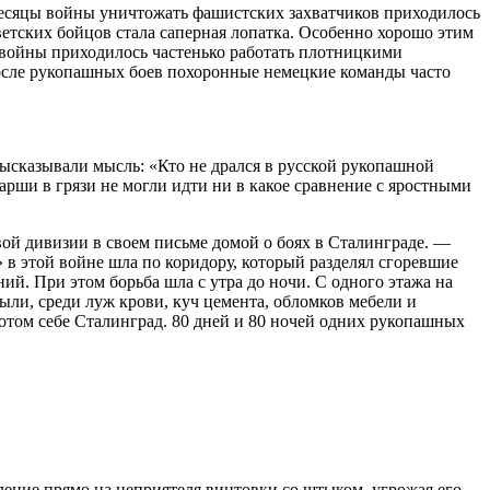
 месяцы войны уничтожать фашистских захватчиков приходилось
ветских бойцов стала саперная лопатка. Особенно хорошо этим
войны приходилось частенько работать плотницкими
 После рукопашных боев похоронные немецкие команды часто
высказывали мысль: «Кто не дрался в русской рукопашной
арши в грязи не могли идти ни в какое сравнение с яростными
ой дивизии в своем письме домой о боях в Сталинграде. —
 в этой войне шла по коридору, который разделял сгоревшие
й. При этом борьба шла с утра до ночи. С одного этажа на
ыли, среди луж крови, куч цемента, обломков мебели и
потом себе Сталинград. 80 дней и 80 ночей одних рукопашных
ение прямо на неприятеля винтовки со штыком, угрожая его