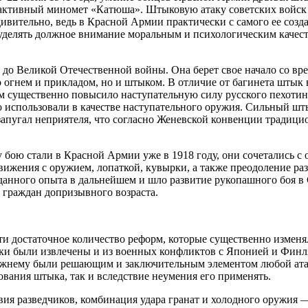
активный миномет «Катюша». Штыковую атаку советских войск и
дивительно, ведь в Красной Армии практически с самого ее соз
же уделять должное внимание моральным и психологическим каче
о до Великой Отечественной войны. Она берет свое начало со вр
о огнем и прикладом, но и штыком. В отличие от багинета штык
м существенно повысило наступательную силу русского пехотин
о использовали в качестве наступательного оружия. Сильный шт
запугал неприятеля, что согласно Женевской конвенции традици
бою стали в Красной Армии уже в 1918 году, они сочетались с
вижения с оружием, лопаткой, кувырки, а также преодоление ра
анного опыта в дальнейшем и шло развитие рукопашного боя в С
 граждан допризывного возраста.
ти достаточное количество реформ, которые существенно измен
оки были извлечены и из военных конфликтов с Японией и Фин
-прежнему были решающим и заключительным элементом любой ат
ования штыка, так и вследствие неумения его применять.
ия разведчиков, комбинация удара гранат и холодного оружия — 