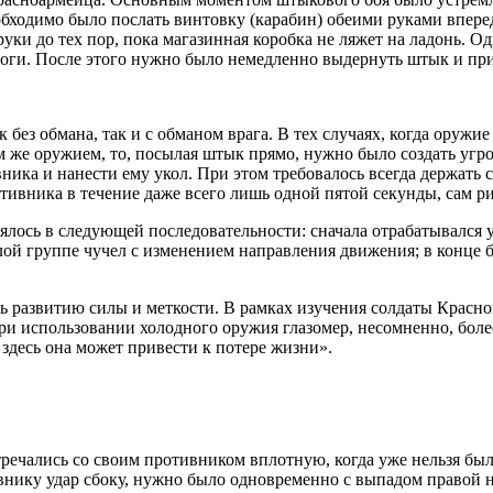
еобходимо было послать винтовку (карабин) обеими руками впер
руки до тех пор, пока магазинная коробка не ляжет на ладонь. 
 ноги. После этого нужно было немедленно выдернуть штык и пр
к без обмана, так и с обманом врага. В тех случаях, когда оруж
м же оружием, то, посылая штык прямо, нужно было создать угро
ка и нанести ему укол. При этом требовалось всегда держать св
отивника в течение даже всего лишь одной пятой секунды, сам р
сь в следующей последовательности: сначала отрабатывался укол
лой группе чучел с изменением направления движения; в конце 
ь развитию силы и меткости. В рамках изучения солдаты Красн
и использовании холодного оружия глазомер, несомненно, более
 здесь она может привести к потере жизни».
речались со своим противником вплотную, когда уже нельзя был
отивнику удар сбоку, нужно было одновременно с выпадом правой