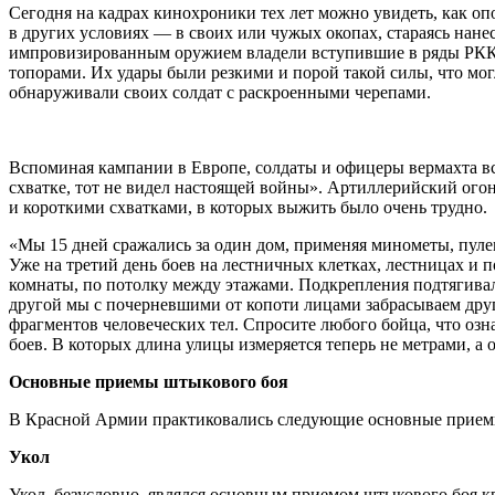
Сегодня на кадрах кинохроники тех лет можно увидеть, как о
в других условиях — в своих или чужых окопах, стараясь нан
импровизированным оружием владели вступившие в ряды РККА
топорами. Их удары были резкими и порой такой силы, что мо
обнаруживали своих солдат с раскроенными черепами.
Вспоминая кампании в Европе, солдаты и офицеры вермахта вс
схватке, тот не видел настоящей войны». Артиллерийский огон
и короткими схватками, в которых выжить было очень трудно.
«Мы 15 дней сражались за один дом, применяя минометы, пуле
Уже на третий день боев на лестничных клетках, лестницах и 
комнаты, по потолку между этажами. Подкрепления подтягивали
другой мы с почерневшими от копоти лицами забрасываем друг 
фрагментов человеческих тел. Спросите любого бойца, что озн
боев. В которых длина улицы измеряется теперь не метрами, а
Основные приемы штыкового боя
В Красной Армии практиковались следующие основные приемы 
Укол
Укол, безусловно, являлся основным приемом штыкового боя 