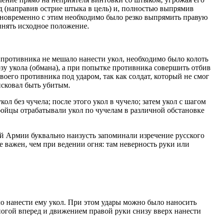
ед (направив острие штыка в цель) и, полностью выпрямив
Одновременно с этим необходимо было резко выпрямить правую
инять исходное положение.
ие противника не мешало нанести укол, необходимо было колоть
зу укола (обмана), а при попытке противника совершить отбив
оего противника под ударом, так как солдат, который не смог
исковал быть убитым.
 без чучела; после этого укол в чучело; затем укол с шагом
бойцы отрабатывали укол по чучелам в различной обстановке
ой Армии буквально наизусть запоминали изречение русского
 важен, чем при ведении огня: там неверность руки или
о нанести ему укол. При этом удары можно было наносить
 ногой вперед и движением правой руки снизу вверх нанести