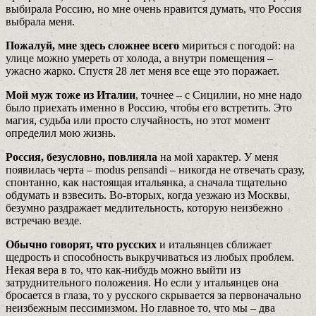
выбирала Россию, но мне очень нравится думать, что Россия
выбрала меня.
Пожалуй, мне здесь сложнее всего
мириться с погодой: на
улице можно умереть от холода, а внутри помещения –
ужасно жарко. Спустя 28 лет меня все еще это поражает.
Мой муж тоже из Италии
, точнее – с Сицилии, но мне надо
было приехать именно в Россию, чтобы его встретить. Это
магия, судьба или просто случайность, но этот момент
определил мою жизнь.
Россия, безусловно, повлияла
на мой характер. У меня
появилась черта – modus pensandi – никогда­ не отвечать сразу,
спонтанно, как настоящая итальянка, а сначала тщательно
обдумать и взвесить. Во-вто­рых, когда уезжаю из Москвы,
безумно раздражает медлительность, которую неизбежно
встречаю везде.
Обычно говорят, что русских
и итальянцев сближает
щедрость и способность выкручиваться из любых проблем.
Некая вера в то, что как-нибудь можно вый­ти из
затруднительного положения. Но если у итальянцев она
бросается в глаза, то у русского скрывается за первоначально
неизбежным пессимизмом. Но главное то, что мы – два