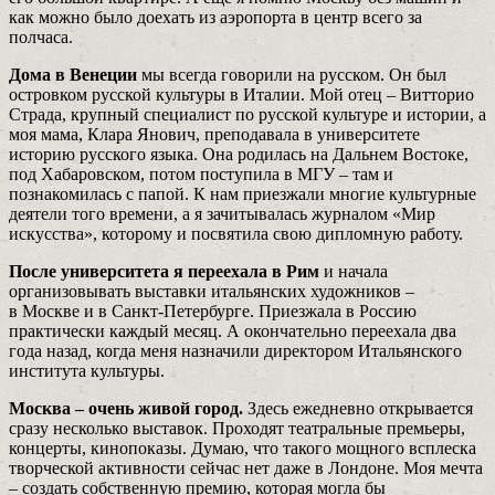
как можно было доехать из аэропорта в центр всего за
полчаса.
Дома в Венеции
мы всегда говорили на русском. Он был
островком русской культуры в Италии. Мой отец – Витторио
Страда, крупный специалист по русской культуре и истории, а
моя мама, Клара Янович, преподавала в университете
историю русского языка. Она родилась на Дальнем Востоке,
под Хабаровском, потом поступила в МГУ – там и
познакомилась с папой. К нам приезжали многие культурные
деятели того времени, а я зачитывалась журналом «Мир
искусства», которому и посвятила свою дипломную работу.
После университета я переехала в Рим
и начала
организовывать выставки итальянских художников –
в Москве и в Санкт-Петербурге. Приезжала в Россию
практически каждый месяц. А окончательно переехала два
года назад, когда меня назначили директором Итальянского
института культуры.
Москва – очень живой город.
Здесь ежедневно открывается
сразу несколько выставок. Проходят театральные премьеры,
концерты, кинопоказы. Думаю, что такого мощного всплеска
творческой активности сейчас нет даже в Лондоне. Моя мечта
– создать собственную премию, которая могла бы