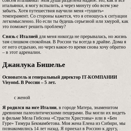
совсем итальянка? Моя душа разделена на­двое. Но, как и все
итальянки, я могу вспылить, а через минуту обо всем уже
забыть. Хотя путешествия научили меня «тушить»
темперамент. Со стороны кажется, что я отношусь к ситуации
легкомысленно. Но если ты будешь серьезной или хмурой, как
это поможет решить проблему?
Связь с Италией
для меня никогда не прерывалась, но жизнь
там слишком спокойная. В России ты всегда в драйве. Дома я
от него отдыхаю, но через какое-то время снова хочу обратно
– в этот адреналин.
Джанлука Бишелье
Основатель и генеральный директор IT-КОМПАНИИ
Visyond. В России – 5 лет.
с женой
Я родился на юге Италии
, в городе Матера, знаменитом
древними палеолитическими пещерами. Вы могли их видеть
в фильме Мела Гибсона «Страсти Христовы» или в «Бен
Гуре» Тимура Бекмамбетова. Моя жена Елена из Сибири, мы
познакомились 14 лет назад. Я приехал в Россию к другу,