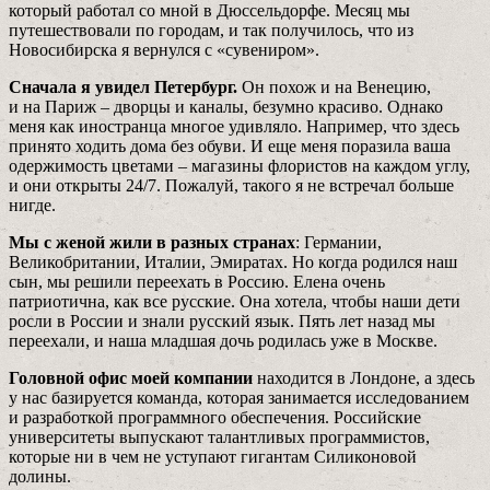
который работал со мной в Дюссельдорфе. Месяц мы
путешествовали по городам, и так получилось, что из
Новосибирска я вернулся с «сувениром».
Сначала я увидел Петербург.
Он похож и на Венецию,
и на Париж – дворцы и каналы, безумно красиво. Однако
меня как иностранца многое удивляло. Например, что здесь
принято ходить дома без обуви. И еще меня порази­ла ваша
одержимость цветами – магазины флористов на каждом углу,
и они открыты 24/7. Пожалуй, такого я не встречал больше
нигде.
Мы с женой жили в разных странах
: Германии,
Великобритании, Италии, Эмиратах. Но когда родился наш
сын, мы решили переехать в Россию. Елена очень
патриотична, как все русские. Она хотела, чтобы наши дети
росли в России и знали русский язык. Пять лет назад мы
переехали, и наша младшая дочь родилась уже в Москве.
Головной офис моей компании
находится в Лондоне, а здесь
у нас базируется команда, которая занимается исследованием
и разработкой программного обеспечения. Российские
университеты выпускают талантливых программистов,
которые ни в чем не уступают гигантам Силиконовой
долины.