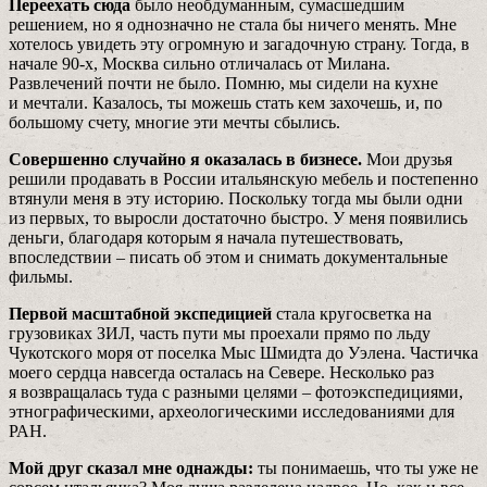
Переехать сюда
было необдуманным, сумасшедшим
решением, но я однозначно не стала бы ничего менять. Мне
хотелось увидеть эту огромную и загадочную страну. Тогда, в
начале 90-х, Москва сильно отличалась от Милана.
Развлечений почти не было. Помню, мы сидели на кухне
и мечтали. Казалось, ты можешь стать кем захочешь, и, по
большому счету, многие эти мечты сбылись.
Совершенно случайно я оказалась в бизнесе.
Мои друзья
решили продавать в России итальянскую мебель и постепенно
втянули меня в эту историю. Поскольку тогда мы были одни
из первых, то выросли достаточно быстро. У меня появились
деньги, благодаря которым я начала путешествовать,
впоследствии – писать об этом и снимать документальные
фильмы.
Первой масштабной экспедицией
стала кругосветка на
грузовиках ЗИЛ, часть пути мы проехали прямо по льду
Чукотского моря от поселка Мыс Шмидта до Уэлена. Частичка
моего сердца навсегда осталась на Севере. Несколько раз
я возвращалась туда с разными целями – фотоэкспедициями,
этнографическими, археологическими исследованиями для
РАН.
Мой друг сказал мне однажды:
ты понимаешь, что ты уже не