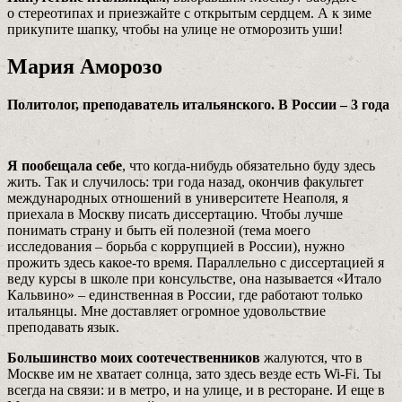
о стереотипах и приезжайте с открытым сердцем. А к зиме
прикупите шапку, чтобы на улице не отморозить уши!
Мария Аморозо
Политолог, преподаватель итальянского. В России – 3 года
Я пообещала себе
, что когда-нибудь обязательно буду здесь
жить. Так и случилось: три года назад, окончив факультет
международных отношений в университете Неаполя, я
приехала в Москву писать диссертацию. Чтобы лучше
понимать страну и быть ей полезной (тема моего
исследования – борьба с коррупцией в России), нужно
прожить здесь какое-то время. Параллельно с диссертацией я
веду курсы в школе при консульстве, она называется «Итало
Кальвино» – единственная в России, где работают только
итальянцы. Мне доставляет огромное удовольствие
преподавать язык.
Большинство моих соотечественников
жалуются, что в
Москве им не хватает солнца, зато здесь везде есть Wi-Fi. Ты
всегда на связи: и в метро, и на улице, и в ресторане. И еще в