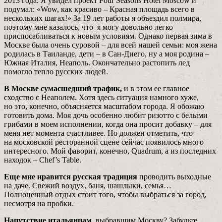
2013 года. Я увидел проект Four Seasons Hotel Moscow и
подумал: «Wow, как красиво – Красная площадь всего в
нескольких шагах!» За 19 лет работы я объездил полмира,
поэтому мне казалось, что я могу довольно легко
приспосабливаться к новым условиям. Однако первая зима в
Москве была очень суровой – для всей нашей семьи: моя жена
родилась в Таиланде, дети – в Сан-Диего, ну а моя родина –
Южная Италия, Неаполь. Окончательно растопить лед
помогло тепло русских людей.
В Москве сумасшедший трафик,
и в этом ее главное
сходство с Неаполем. Хотя здесь ситуация намного хуже,
но это, конечно, объясняется масштабом города. Я обожаю
готовить дома. Моя дочь особенно любит ризотто с белыми
грибами­ в моем исполнении, когда она просит добавку – для
меня нет момента счастливее. Но должен отметить, что
на московской ресторанной сцене сейчас появилось много
интересного. Мой фаворит, конечно, Quadrum, а из последних
находок – Chef’s Table.
Еще мне нравится русская традиция
проводить выходные
на даче. Свежий воздух, баня, шашлыки, семья…
Полноценный отдых стоит того, чтобы выбраться за город,
несмотря на пробки.
Напутствие итальянцам
, выбравшим Москву? Забудьте