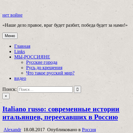
Перейти
к
нет войне
содержимому
«Наше дело правое, враг будет разбит, победа будет за нами!»
Меню
нет войне
«Наше дело правое, враг будет разбит, победа будет за нами!»
Главная
Links
МЫ-РОССИЯНЕ
Русские города
Русь до крещения
Что такое русский мир?
видео
Поиск:
×
Italiano russo: современные истории
итальянцев, переехавших в Россию
Alexandr
18.08.2017
Опубликовано в
Россия