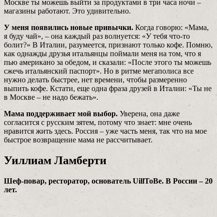
Москве ты можешь выйти за продуктами в три часа ночи –
магазины работают. Это удивительно.
У меня появились новые привычки.
Когда говорю: «Мама,
я буду чай», – она каждый раз волнуется: «У тебя что-то
болит?» В Италии, разумеется­, признают только кофе. Помню,
как однажды друзья итальянцы поймали меня на том, что я
пью американо за обедом, и сказали: «После этого ты можешь
сжечь итальянский паспорт». Но в ритме мегаполиса все
нужно делать быстрее, нет времени, чтобы размеренно
выпить кофе. Кстати, еще одна фраза друзей в Италии: «Ты не
в Москве – не надо бежать».
Мама поддерживает мой выбор.
Уверена, она даже
согласится с русским зятем, потому что знает: мне очень
нравится жить здесь. Россия – уже часть меня, так что на мое
быстрое возвращение мама не рассчитывает.
Уиллиам Ламберти
Шеф-повар, ресторатор, основатель UillToBe. В России – 20
лет.