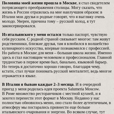
Половина моей жизни прошла в Москве
, я стал свидетелем
потрясающего преображения столицы. Могу сказать, что
жизнь в России отразилась на мне наилучшим образом: в
Италии мои друзья и родные говорят, что я выгляжу очень
молодо. Уверен, причина тому – русский холод, я тут
законсервировался.
Из итальянского у меня остался
только паспорт, чувствую
себя русским. С родной страной связывает многое: там живут
родственники, близкие друзья, там я влюбился в волшебство
кулинарного искусства, впервые познакомился с профессией.
Но работа в Москве для меня – большая школа жизни. Именно
здесь я стал настоящим человеком и профессионалом. Главной
трудностью в первое время был, банально, языковой барьер.
Но теперь я достаточно хорошо говорю, благодаря чему,
кстати, стал лучше понимать русский менталитет, ведь многое
отражается в языке.
В Италии я бываю каждые 2–3 месяца
. И в очередной
приезд у меня родилась идея проекта Salumeria Moscow.
В Риме множество ресторанчиков с местной кухней, и я
захотел перенести этот формат в Москву. Недавно у нас
полностью обновилось меню, оно стало более аутентичным, в
атмосферу мы постарались привнести еще больше
итальянского очарования и энергии. Во всяком случае, тут