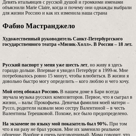
Девять итальянцев с русской душой и громкими именами
объяснили Marie Claire, когда и почему они однажды выбрали
для жизни Россию и как их изменила наша страна
Фабио Мастранджело
Художественный руководитель Санкт-Петербургского
государственного театра «Мюзик-Холл». В России – 18 лет.
Русский паспорт у меня уже шесть лет
, но живу я здесь
гораздо дольше. Впервые я увидел Петербург в 1999-м. Мне
потребовалось ровно 15 минут, чтобы влюбиться. В жизни я
довольно быстро могу определить – кого люблю и чего хочу.
Мой отец обожал Россию.
В нашем доме в Бари всегда
звучала музыка русских композиторов. Первое, что я сыграл в
жизни, – вальс Прокофьева. Девичья фамилия моей матери –
Руссо, родители назвали мою сестру Валентиной – в честь
Валентины Терешковой. Похоже, все было предопределено.
На экзамене по языку мой показатель был 90%.
При том
что я ни разу не брал уроков. Мне их заменило реальное
общение. Вообще я очень разговорчивый. Мама говорит, что