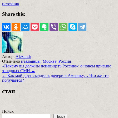
источник
Share this:
Автор:
Alexandr
Отмечено
итальянцы
,
Москва
,
Россия
Навигация
«Почему вы должны ненавидеть Россию»: о новом призыве
западных СМИ →
по
← Как мой друг съездил к дочери в Америку… Что же это
записям
получается?
стан
Поиск
Поиск