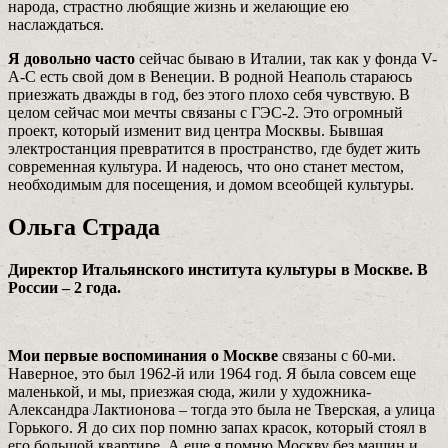
народа, страстно любящие жизнь и желающие ею
наслаждаться.
Я довольно часто
сейчас бываю в Италии, так как у фонда V-
A-C есть свой дом в Венеции. В родной Неаполь стараюсь
приезжать дважды в год, без этого плохо себя чувствую. В
целом сейчаc мои мечты связаны c ГЭС-2. Это огромный
проект, который изменит вид центра Москвы. Бывшая
электростанция превратится в пространство, где будет жить
современная культура. И надеюсь, что оно станет местом,
необходимым для посещения, и домом всеобщей культуры.
Ольга Страда
Директор Итальянского института культуры в Москве. В
России – 2 года.
Мои первые воспоминания о Москве
связаны с 60-ми.
Наверное, это был 1962-й или 1964 год. Я была совсем еще
маленькой, и мы, приезжая сюда, жили у художника­
Александра Лактионова – тогда это была не Тверская, а улица
Горького. Я до сих пор помню запах красок, который стоял в
его большой квартире. А еще я помню Москву без машин и