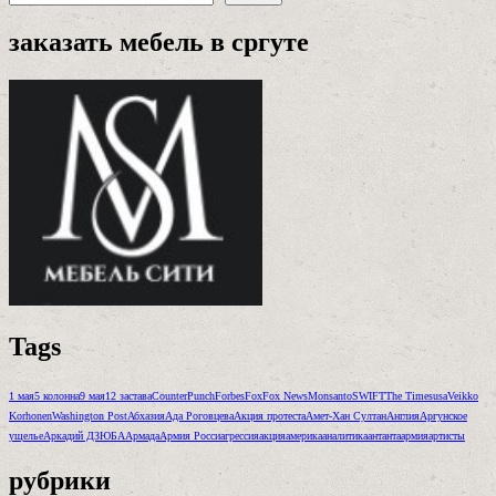
заказать мебель в сргуте
Tags
1 мая
5 колонна
9 мая
12 застава
CounterPunch
Forbes
Fox
Fox News
Monsanto
SWIFT
The Times
usa
Veikko
Korhonen
Washington Post
Абхазия
Ада Роговцева
Акция протеста
Амет-Хан Султан
Англия
Аргунское
ущелье
Аркадий ДЗЮБА
Армада
Армия Росси
агрессия
акция
америка
аналитика
антанта
армия
артисты
рубрики