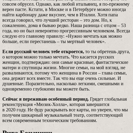
совсем обрусел. Однако, как любой итальянец, я по-прежнему
верен пасте. Кстати, в Москве и в Петербурге можно иногда
найти карбонару даже вкуснее, чем в Италии. Хотя папа
всегда говорил, что лучший ресторан – это дом. Но, к
сожалению, дома я бываю редко. Наша разница с отцом – 53
года, но он был невероятно прогрессивным человеком. Всегда
следую его главному правилу: «Нужно мечтать как можно
больше, если перестанешь – ты мертвый человек».
Если русский человек тебе откроется,
то ты обретешь друга,
о котором можно только мечтать. Что касается русских
женщин, подтверждаю: они самые красивые, фантастические
матери и спутницы жизни. Многие семьи, на мой взгляд, не
разваливаются, потому что женщина в России – глава семьи,
она держит всех вместе. Так что вы еще очень сильные. И
душевные. Поразительно, насколько легкими, смешными и
одновременно глубокими вы можете быть.
Сейчас я переживаю особенный период.
Грядет глобальная
реконструкция «Мюзик-Холла», которая завершится
в 2020 году. Не буду раскрывать все карты, но уверен, что мы
получим шикарный музыкальный театр, соответствующий
всем современным техническим требованиям.
Рита Боначини