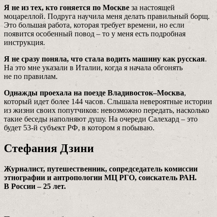
Я не из тех, кто гоняется по Москве
за настоящей
моцареллой. Подруга научила меня делать правильный борщ.
Это большая работа, которая требует времени, но если
появится особенный повод – то у меня есть подробная
инструкция.
Я не сразу поняла, что стала водить машину как русская
.
На это мне указали в Италии, когда я начала обгонять
не по правилам.
Однажды проехала на поезде Владивосток–Москва
,
который идет более 144 часов. Слышала невероятные истории
из жизни своих попутчиков: невозможно передать, насколько
такие беседы наполняют душу. На очереди Салехард – это
будет 53-й субъект РФ, в котором я побываю.
Стефания Дзини
Журналист, путешественник, сопредседатель комиссии
этнографии и антропологии МЦ РГО, соискатель РАН.
В России – 25 лет.