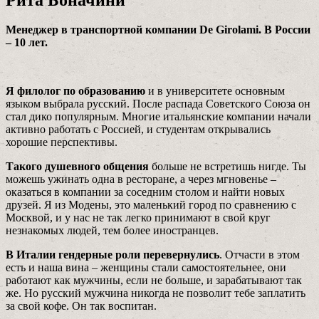
Менеджер в транспортной компании De Girolami. В России
– 10 лет.
Я филолог по образованию
и в университете основным
языком выбрала русский. После распада Советского Союза он
стал дико популярным. Многие итальянские компании начали
активно работать с Россией, и студентам открывались
хорошие перспективы.
Такого душевного общения
больше не встретишь нигде. Ты
можешь ужинать одна в ресторане, а через мгновенье –
оказаться в компании за соседним столом и найти новых
друзей. Я из Модены, это маленький город по сравнению с
Москвой, и у нас не так легко принимают в свой круг
незнакомых людей, тем более иностранцев.
В Италии гендерные роли перевернулись
. Отчасти в этом
есть и наша вина – женщины стали самостоятельнее, они
работают как мужчины, если не больше, и зарабатывают так
же. Но русский мужчина никогда не позволит тебе заплатить
за свой кофе. Он так воспитан.