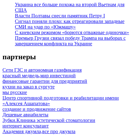
Украина все больше похожа на второй Вьетнам для
США
Власти Полтавы снесли памятник Петру I
Сигнал поняли плохо: как отреагировали западные
СМИ на удар по «Южмашу»
С киевским режимом «борются отважные одиночки»
Премьер Грузии связал победу Трампа на выборах с
завершением конфликта на Украине
партнеры
Сети ГЗС и автономная газификация
красный медведь,мир инвестиций
финансовые гарантии для предприятий
кухни на заказ в сургуте
мы русские
Центр спортивной подготовки и реабилитации имени
«Алексея Ашапатова»
создание и продвижение сайтов
Дешевые авиабилеты
Зубки.Клиника эстетической стоматологии
интернет консультант
Академия джумла,все про джумла