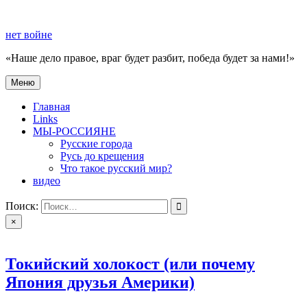
Перейти
к
нет войне
содержимому
«Наше дело правое, враг будет разбит, победа будет за нами!»
Меню
нет войне
«Наше дело правое, враг будет разбит, победа будет за нами!»
Главная
Links
МЫ-РОССИЯНЕ
Русские города
Русь до крещения
Что такое русский мир?
видео
Поиск:
×
Токийский холокост (или почему
Япония друзья Америки)