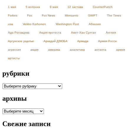
1 мая
5 колонна
9 мая
12 застава
CounterPunch
Forbes
Fox
Fox News
Monsanto
SWIFT
The Times
usa
Veikko Korhonen
Washington Post
Абхазия
Ада Роговцева
Акция протеста
Амет-Хан Султан
Англия
Аргунское ущелье
Аркадий ДЗЮБА
Армада
Армия Росси
агрессия
акция
америка
аналитика
антанта
армия
артисты
рубрики
рубрики
архивы
архивы
Свежие записи