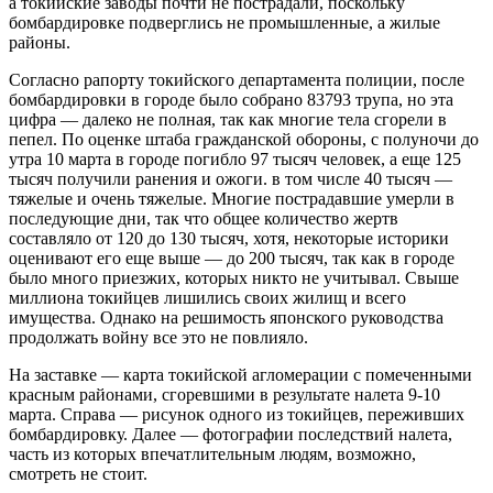
а токийские заводы почти не пострадали, поскольку
бомбардировке подверглись не промышленные, а жилые
районы.
Согласно рапорту токийского департамента полиции, после
бомбардировки в городе было собрано 83793 трупа, но эта
цифра — далеко не полная, так как многие тела сгорели в
пепел. По оценке штаба гражданской обороны, с полуночи до
утра 10 марта в городе погибло 97 тысяч человек, а еще 125
тысяч получили ранения и ожоги. в том числе 40 тысяч —
тяжелые и очень тяжелые. Многие пострадавшие умерли в
последующие дни, так что общее количество жертв
составляло от 120 до 130 тысяч, хотя, некоторые историки
оценивают его еще выше — до 200 тысяч, так как в городе
было много приезжих, которых никто не учитывал. Свыше
миллиона токийцев лишились своих жилищ и всего
имущества. Однако на решимость японского руководства
продолжать войну все это не повлияло.
На заставке — карта токийской агломерации с помеченными
красным районами, сгоревшими в результате налета 9-10
марта. Справа — рисунок одного из токийцев, переживших
бомбардировку. Далее — фотографии последствий налета,
часть из которых впечатлительным людям, возможно,
смотреть не стоит.