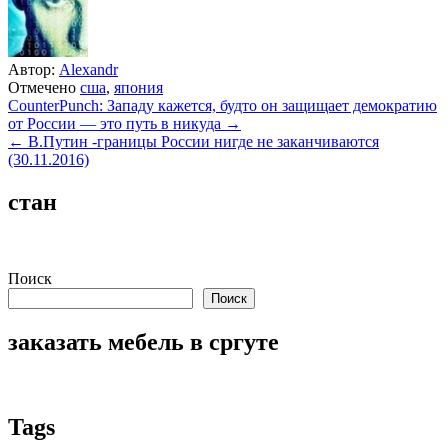
Автор:
Alexandr
Отмечено
сша
,
япония
Навигация
CounterPunch: Западу кажется, будто он защищает демократию
от России — это путь в никуда →
по
← В.Путин -границы России нигде не заканчиваются
записям
(30.11.2016)
стан
Поиск
Поиск
заказать мебель в сргуте
Tags