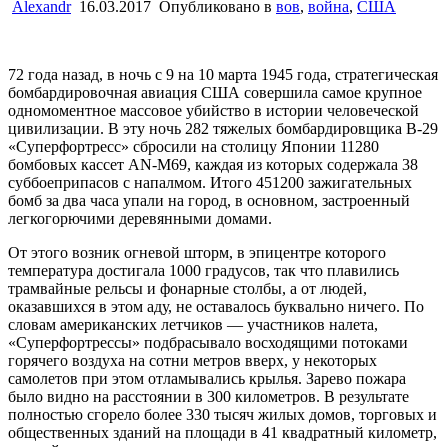
Alexandr
16.03.2017
Опубликовано в
вов
,
война
,
США
72 года назад, в ночь с 9 на 10 марта 1945 года, стратегическая
бомбардировочная авиация США совершила самое крупное
одномоментное массовое убийство в истории человеческой
цивилизации. В эту ночь 282 тяжелых бомбардировщика В-29
«Суперфортресс» сбросили на столицу Японии 11280
бомбовых кассет AN-M69, каждая из которых содержала 38
суббоеприпасов с напалмом. Итого 451200 зажигательных
бомб за два часа упали на город, в основном, застроенный
легкогорючими деревянными домами.
От этого возник огневой шторм, в эпицентре которого
температура достигала 1000 градусов, так что плавились
трамвайные рельсы и фонарные столбы, а от людей,
оказавшихся в этом аду, не оставалось буквально ничего. По
словам американских летчиков — участников налета,
«Суперфортрессы» подбрасывало восходящими потоками
горячего воздуха на сотни метров вверх, у некоторых
самолетов при этом отламывались крылья. Зарево пожара
было видно на расстоянии в 300 километров. В результате
полностью сгорело более 330 тысяч жилых домов, торговых и
общественных зданий на площади в 41 квадратный километр,