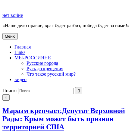
Перейти
к
нет войне
содержимому
«Наше дело правое, враг будет разбит, победа будет за нами!»
Меню
нет войне
«Наше дело правое, враг будет разбит, победа будет за нами!»
Главная
Links
МЫ-РОССИЯНЕ
Русские города
Русь до крещения
Что такое русский мир?
видео
Поиск:
×
Маразм крепчает.Депутат Верховной
Рады: Крым может быть признан
территорией США