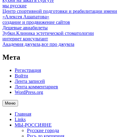
кухни на заказ в сургуте
мы русские
Центр спортивной подготовки и реабилитации имени
«Алексея Ашапатова»
создание и продвижение сайтов
Дешевые авиабилеты
Зубки.Клиника эстетической стоматологии
интернет консультант
Академия джумла,все про джумла
Мета
Регистрация
Войти
Лента записей
Лента комментариев
WordPress.org
Меню
Главная
Links
МЫ-РОССИЯНЕ
Русские города
Русь до крещения