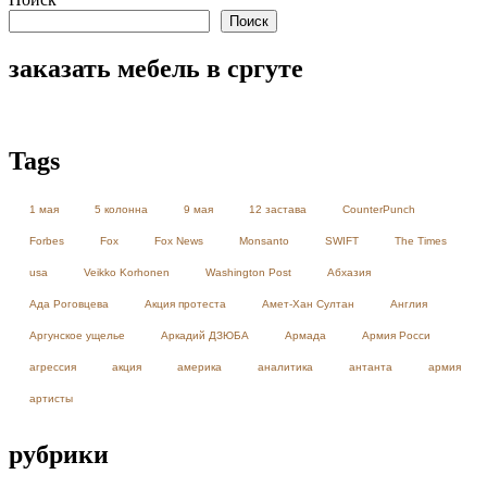
Поиск
заказать мебель в сргуте
Tags
1 мая
5 колонна
9 мая
12 застава
CounterPunch
Forbes
Fox
Fox News
Monsanto
SWIFT
The Times
usa
Veikko Korhonen
Washington Post
Абхазия
Ада Роговцева
Акция протеста
Амет-Хан Султан
Англия
Аргунское ущелье
Аркадий ДЗЮБА
Армада
Армия Росси
агрессия
акция
америка
аналитика
антанта
армия
артисты
рубрики