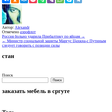
Автор:
Alexandr
Отмечено
аэрофлот
Навигация
Россия больно ударила Прибалтику по яйцам →
← Министр социальной защиты Маргус Цахкна-с Путиным
по
следует говорить с позиции силы
записям
стан
Поиск
Поиск
заказать мебель в сргуте