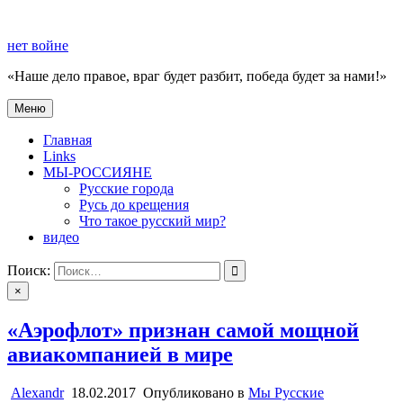
Перейти
к
нет войне
содержимому
«Наше дело правое, враг будет разбит, победа будет за нами!»
Меню
нет войне
«Наше дело правое, враг будет разбит, победа будет за нами!»
Главная
Links
МЫ-РОССИЯНЕ
Русские города
Русь до крещения
Что такое русский мир?
видео
Поиск:
×
«Аэрофлот» признан самой мощной
авиакомпанией в мире
Alexandr
18.02.2017
Опубликовано в
Мы Русские