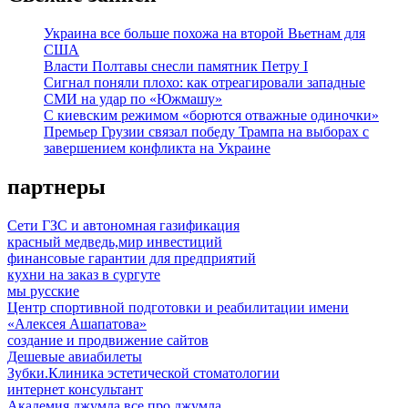
Украина все больше похожа на второй Вьетнам для
США
Власти Полтавы снесли памятник Петру I
Сигнал поняли плохо: как отреагировали западные
СМИ на удар по «Южмашу»
С киевским режимом «борются отважные одиночки»
Премьер Грузии связал победу Трампа на выборах с
завершением конфликта на Украине
партнеры
Сети ГЗС и автономная газификация
красный медведь,мир инвестиций
финансовые гарантии для предприятий
кухни на заказ в сургуте
мы русские
Центр спортивной подготовки и реабилитации имени
«Алексея Ашапатова»
создание и продвижение сайтов
Дешевые авиабилеты
Зубки.Клиника эстетической стоматологии
интернет консультант
Академия джумла,все про джумла