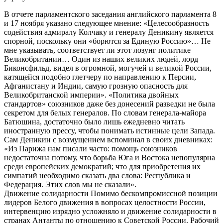
В отчете парламентского заседания английского парламента 8
и 17 ноября указано следующее мнение: «Целесообразность
содействия адмиралу Колчаку и генералу Деникину является
спорной, поскольку они «борются за Единую Россию»… Не
мне указывать, соответствует ли этот лозунг политике
Великобритании… Один из наших великих людей, лорд
Биконсфильд, видел в огромной, могучей и великой России,
катящейся подобно глетчеру по направлению к Персии,
Афганистану и Индии, самую грозную опасность для
Великобританской империи». «Политика двойных
стандартов» союзников даже без донесений разведки не была
секретом для белых генералов. По словам генерала-майора
Батюшина, достаточно было лишь ежедневно читать
иностранную прессу, чтобы понимать истинные цели Запада.
Сам Деникин с возмущением вспоминал в своих дневниках:
«Из Парижа нам писали часто: помощь союзников
недостаточна потому, что борьба Юга и Востока непопулярна
среди европейских демократий; что для приобретения их
симпатий необходимо сказать два слова: Республика и
Федерация. Этих слов мы не сказали».
Движение солидарности Помимо бескомпромиссной позиции
лидеров Белого движения в вопросах целостности России,
интервенцию изрядно усложняло и движение солидарности в
странах Антанты по отношению к Советской России. Рабочий