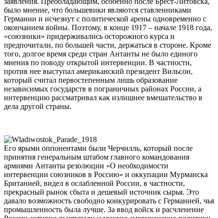
заявления. Преобладающим, особенно после Брест-Литовска,
было мнение, что большевики являются ставленниками
Германии и исчезнут с политической арены одновременно с
окончанием войны. Поэтому, в конце 1917 – начале 1918 года,
«союзники» придерживались осторожного курса и
предпочитали, по большей части, держаться в стороне. Кроме
того, долгое время среди стран Антанты не было единого
мнения по поводу открытой интервенции. В частности,
против нее выступал американский президент Вильсон,
который считал первостепенным лишь образование
независимых государств в пограничных районах России, а
интервенцию рассматривал как излишнее вмешательство в
дела другой страны.
Его ярыми оппонентами были Черчилль, который после
принятия генеральным штабом главного командования
армиями Антанты резолюции «О необходимости
интервенции союзников в Россию» и оккупации Мурманска
Британией, видел в ослабленной России, в частности,
прекрасный рынок сбыта и дешевый источник сырья. Это
давало возможность свободно конкурировать с Германией, чья
промышленность была лучше. За ввод войск и расчленение