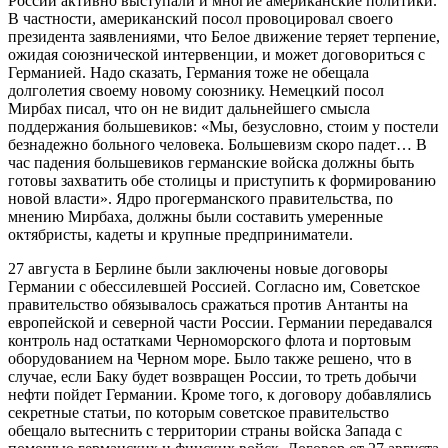
России активно выступали и многие американские политики.
В частности, американский посол провоцировал своего
президента заявлениями, что Белое движение теряет терпение,
ожидая союзнической интервенции, и может договориться с
Германией. Надо сказать, Германия тоже не обещала
долголетия своему новому союзнику. Немецкий посол
Мирбах писал, что он не видит дальнейшего смысла
поддержания большевиков: «Мы, безусловно, стоим у постели
безнадежно больного человека. Большевизм скоро падет… В
час падения большевиков германские войска должны быть
готовы захватить обе столицы и приступить к формированию
новой власти». Ядро прогерманского правительства, по
мнению Мирбаха, должны были составить умеренные
октябристы, кадеты и крупные предприниматели.
27 августа в Берлине были заключены новые договоры
Германии с обессилевшей Россией. Согласно им, Советское
правительство обязывалось сражаться против Антанты на
европейской и северной части России. Германии передавался
контроль над остатками Черноморского флота и портовым
оборудованием на Черном море. Было также решено, что в
случае, если Баку будет возвращен России, то треть добычи
нефти пойдет Германии. Кроме того, к договору добавлялись
секретные статьи, по которым советское правительство
обещало вытеснить с территории страны войска Запада с