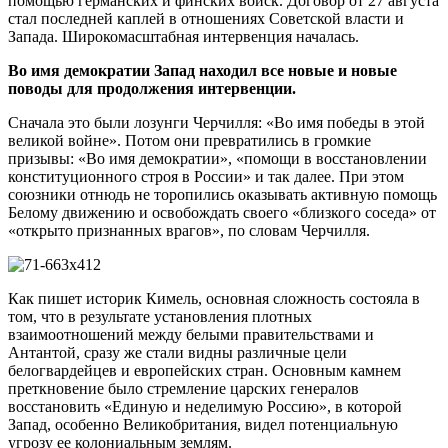
помощью германских и финских войск. Договор от 27 августа
стал последней каплей в отношениях Советской власти и
Запада. Широкомасштабная интервенция началась.
Во имя демократии Запад находил все новые и новые
поводы для продолжения интервенции.
Сначала это были лозунги Черчилля: «Во имя победы в этой
великой войне». Потом они превратились в громкие
призывы: «Во имя демократии», «помощи в восстановлении
конституционного строя в России» и так далее. При этом
союзники отнюдь не торопились оказывать активную помощь
Белому движению и освобождать своего «близкого соседа» от
«открыто признанных врагов», по словам Черчилля.
Как пишет историк Кимель, основная сложность состояла в
том, что в результате установления плотных
взаимоотношений между белыми правительствами и
Антантой, сразу же стали видны различные цели
белогвардейцев и европейских стран. Основным камнем
преткновение было стремление царских генералов
восстановить «Единую и неделимую Россию», в которой
Запад, особенно Великобритания, видел потенциальную
угрозу ее колониальным землям.