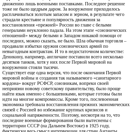
движению лишь военными поставками. Последнее решение
тоже не было щедрым даром. За вооружение приходилось
расплачиваться золотым запасом и зерном, в результате чего
страдали крестьяне и популярность движения за
восстановления «прежней» России во главе с белыми
генералами неуклонно падала. На этом этапе «союзнических
отношений» между белыми и Западом никакой помощи от
последних, можно сказать, не было. Шла обычная торговля –
продавали избытки оружия союзнических армий по
невыгодным контрактам. И то в недостаточном количестве:
Деникину, например, англичане поставили всего несколько
десятков танков, хотя у них после Первой мировой на
вооружении стояли тысячи.
Существует еще одна версия, что после окончания Первой
мировой войны и создания так называемого «санитарного
кордона» вокруг РСФСР, союзникам, вопреки своей
неприязни новому советскому правительству, было проще
найти язык именно с большевиками, которые готовы были
идти на многие компромиссы. Кроме того, послевоенная
экономика требовала восстановления прежних экономических
связей с Россией во избежание крупных кризисов и
социальной напряженности. Поэтому, несмотря на то, что
последние военные формирования были вытеснены с
территории СССР (на Дальнем Востоке) в 1925 году,
фактически весь смысл интервенции для стран Антанты