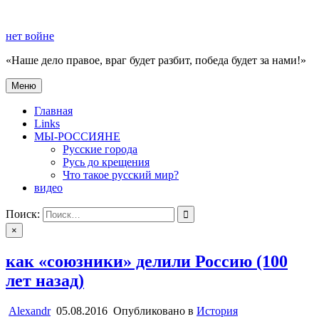
Перейти
к
нет войне
содержимому
«Наше дело правое, враг будет разбит, победа будет за нами!»
Меню
нет войне
«Наше дело правое, враг будет разбит, победа будет за нами!»
Главная
Links
МЫ-РОССИЯНЕ
Русские города
Русь до крещения
Что такое русский мир?
видео
Поиск:
×
как «союзники» делили Россию (100
лет назад)
Alexandr
05.08.2016
Опубликовано в
История