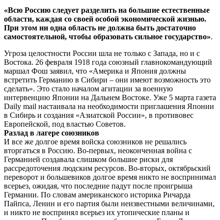
«Всю Россию следует разделить на большие естественные
области, каждая со своей особой экономической жизнью.
При этом ни одна область не должна быть достаточно
самостоятельной, чтобы образовать сильное государство»
.
Угроза целостности России шла не только с Запада, но и с
Востока. 26 февраля 1918 года союзный главнокомандующий
маршал Фош заявил, что «Америка и Япония должны
встретить Германию в Сибири – они имеют возможность это
сделать». Это стало началом агитации за военную
интервенцию Японии на Дальнем Востоке. Уже 5 марта газета
Daily mail настаивала на необходимости приглашения Японии
в Сибирь и создания «Азиатской России», в противовес
Европейской, под властью Советов.
Разлад в лагере союзников
И все же долгое время войска союзников не решались
вторгаться в Россию. Во-первых, неоконченная война с
Германией создавала слишком большие риски для
рассредоточения людским ресурсов. Во-вторых, октябрьский
переворот и большевиков долгое время никто не воспринимал
всерьез, ожидая, что последние падут после проигрыша
Германии. По словам американского историка Ричарда
Пайпса, Ленин и его партия были неизвестными величинами,
и никто не воспринял всерьез их утопические планы и