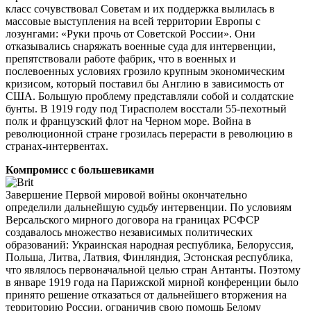
класс сочувствовал Советам и их поддержка вылилась в
массовые выступления на всей территории Европы с
лозунгами: «Руки прочь от Советской России». Они
отказывались снаряжать военные суда для интервенции,
препятствовали работе фабрик, что в военных и
послевоенных условиях грозило крупным экономическим
кризисом, который поставил бы Англию в зависимость от
США. Большую проблему представляли собой и солдатские
бунты. В 1919 году под Тирасполем восстали 55-пехотный
полк и французский флот на Черном море. Война в
революционной стране грозилась перерасти в революцию в
странах-интервентах.
Компромисс с большевиками
Завершение Первой мировой войны окончательно
определили дальнейшую судьбу интервенции. По условиям
Версальского мирного договора на границах РСФСР
создавалось множество независимых политических
образований: Украинская народная республика, Белоруссия,
Польша, Литва, Латвия, Финляндия, Эстонская республика,
что являлось первоначальной целью стран Антанты. Поэтому
в январе 1919 года на Парижской мирной конференции было
принято решение отказаться от дальнейшего вторжения на
территорию России, ограничив свою помощь Белому