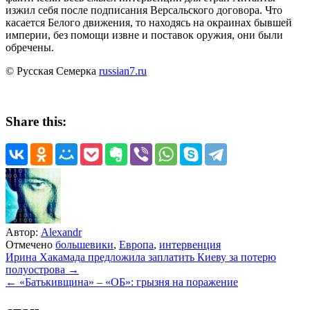
изжил себя после подписания Версальского договора. Что
касается Белого движения, то находясь на окраинах бывшей
империи, без помощи извне и поставок оружия, они были
обречены.
© Русская Семерка
russian7.ru
Share this:
Автор:
Alexandr
Отмечено
большевики
,
Европа
,
интервенция
Навигация
Ирина Хакамада предложила заплатить Киеву за потерю
полуострова →
по
← «Батькивщина» – «ОБ»: грызня на поражение
записям