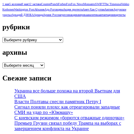
1 мая
5 колонна
9 мая
12 застава
CounterPunch
Forbes
Fox
Fox News
Monsanto
SWIFT
The Times
usa
Veikko
Korhonen
Washington Post
Абхазия
Ада Роговцева
Акция протеста
Амет-Хан Султан
Англия
Аргунское
ущелье
Аркадий ДЗЮБА
Армада
Армия Росси
агрессия
акция
америка
аналитика
антанта
армия
артисты
рубрики
рубрики
архивы
архивы
Свежие записи
Украина все больше похожа на второй Вьетнам для
США
Власти Полтавы снесли памятник Петру I
Сигнал поняли плохо: как отреагировали западные
СМИ на удар по «Южмашу»
С киевским режимом «борются отважные одиночки»
Премьер Грузии связал победу Трампа на выборах с
завершением конфликта на Украине