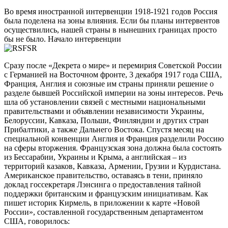
Во время иностранной интервенции 1918-1921 годов Россия
была поделена на зоны влияния. Если бы планы интервентов
осуществились, нашей страны в нынешних границах просто
бы не было. Начало интервенции
Сразу после «Декрета о мире» и перемирия Советской России
с Германией на Восточном фронте, 3 декабря 1917 года США,
Франция, Англия и союзные им страны приняли решение о
разделе бывшей Российской империи на зоны интересов. Речь
шла об установлении связей с местными национальными
правительствами и объявлении независимости Украины,
Белоруссии, Кавказа, Польши, Финляндии и других стран
Прибалтики, а также Дальнего Востока. Спустя месяц на
специальной конвенции Англия и Франция разделили Россию
на сферы вторжения. Французская зона должна была состоять
из Бессарабии, Украины и Крыма, а английская – из
территорий казаков, Кавказа, Армении, Грузии и Курдистана.
Американское правительство, оставаясь в тени, приняло
доклад госсекретаря Лэнсинга о предоставления тайной
поддержки британским и французским инициативам. Как
пишет историк Кирмель, в приложении к карте «Новой
России», составленной государственным департаментом
США, говорилось: