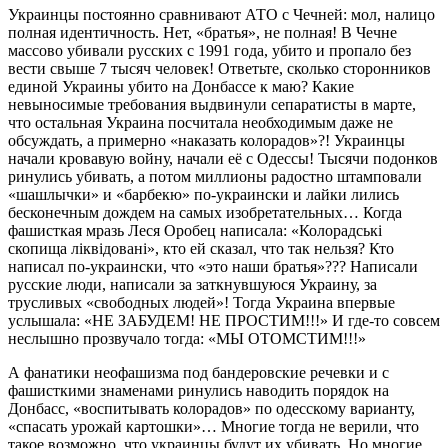
Украинцы постоянно сравнивают АТО с Чечней: мол, налицо
полная идентичность. Нет, «братья», не полная! В Чечне
массово убивали русских с 1991 года, убито и пропало без
вести свыше 7 тысяч человек! Ответьте, сколько сторонников
единой Украины убито на Донбассе к маю? Какие
невыносимые требования выдвинули сепаратисты в марте,
что остальная Украина посчитала необходимым даже не
обсуждать, а примерно «наказать колорадов»?! Украинцы
начали кровавую войну, начали её с Одессы! Тысячи подонков
ринулись убивать, а потом миллионы радостно штамповали
«шашлычки» и «барбекю» по-украински и лайки лились
бесконечным дождем на самых изобретательных… Когда
фашисткая мразь Леся Оробец написала: «Колорадські
скопища ліквідовані», кто ей сказал, что так нельзя? Кто
написал по-украински, что «это наши братья»??? Написали
русские люди, написали за заткнувшуюся Украину, за
трусливых «свободных людей»! Тогда Украина впервые
услышала: «НЕ ЗАБУДЕМ! НЕ ПРОСТИМ!!!» И где-то совсем
неслышно прозвучало тогда: «МЫ ОТОМСТИМ!!!»
А фанатики неофашизма под бандеровские речевки и с
фашисткими знаменами ринулись наводить порядок на
Донбасс, «воспитывать колорадов» по одесскому варианту,
«спасать урожай картошки»… Многие тогда не верили, что
такое возможно, что украинцы будут их убивать. Но многие