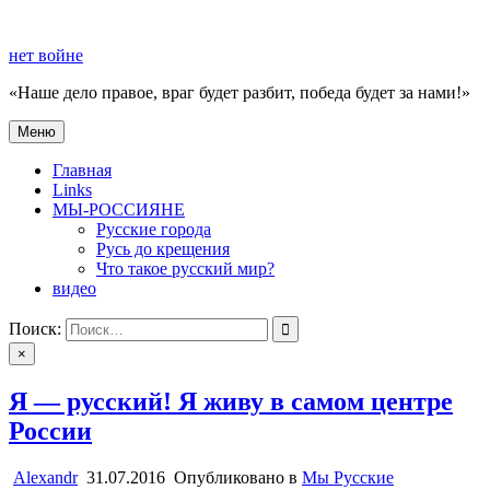
Перейти
к
нет войне
содержимому
«Наше дело правое, враг будет разбит, победа будет за нами!»
Меню
нет войне
«Наше дело правое, враг будет разбит, победа будет за нами!»
Главная
Links
МЫ-РОССИЯНЕ
Русские города
Русь до крещения
Что такое русский мир?
видео
Поиск:
×
Я — русский! Я живу в самом центре
России
Alexandr
31.07.2016
Опубликовано в
Мы Русские