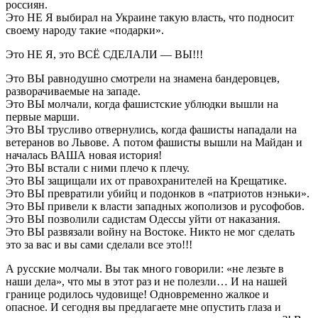
россиян.
Это НЕ Я выбирал на Украине такую власть, что подносит
своему народу такие «подарки».
Это НЕ Я, это ВСЁ СДЕЛАЛИ — ВЫ!!!
Это ВЫ равнодушно смотрели на знамена бандеровцев,
разворачиваемые на западе.
Это ВЫ молчали, когда фашистские ублюдки вышли на
первые марши.
Это ВЫ трусливо отвернулись, когда фашисты нападали на
ветеранов во Львове. А потом фашисты вышли на Майдан и
началась ВАША новая история!
Это ВЫ встали с ними плечо к плечу.
Это ВЫ защищали их от правохранителей на Крещатике.
Это ВЫ превратили убийц и подонков в «патриотов нэньки».
Это ВЫ привели к власти западных жополизов и русофобов.
Это ВЫ позволили садистам Одессы уйти от наказания.
Это ВЫ развязали войну на Востоке. Никто не мог сделать
это за вас и вы сами сделали все это!!!
А русские молчали. Вы так много говорили: «не лезьте в
наши дела», что мы в этот раз и не полезли… И на нашей
границе родилось чудовище! Одновременно жалкое и
опасное. И сегодня вы предлагаете мне опустить глаза и