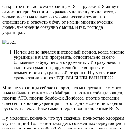
Открытое письмо всем украинцам. Я — русский! Я живу в
самом центре России и выражаю мнение пусть не всего, а
только моего маленького кусочка русской земли, но
спрашивать и отвечать я буду от имени многих русских
людей, чьё мнение созвучно с моим. Итак, господа
украинцы…
Не так давно начался интересный период, когда многие
украинцы начали прозревать, относительно своего
ближайшего будущего и окружения… И сразу начали
сыпаться гуманные, дружелюбные вопросы и
комментарии с украинской стороны! И у меня тоже
сразу возник вопрос: ГДЕ ВЫ БЫЛИ РАНЬШЕ???
Многие украинцы сейчас говорят, что мы, дескать, с самого
начала были против этого Майдана, против необандеровцев,
против АТО, против бомбежек Донбасса, против трагедии
Одессы, и вообще украинцы — это гарные хлопчики, браты
русским навек… Тоже самое твердят военнопленные ВСУ.
Ну, молодцы, конечно, что тут скажешь, полностью одобряем
эту позицию! Только вот куда деть сожженных беркутовцев и
солдат внутренних войск?! Куда списать трупы одесситов и