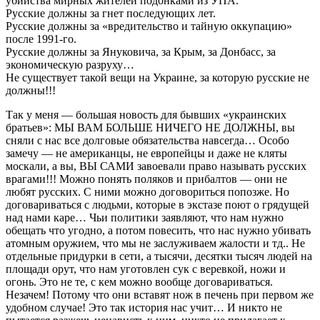
убийства мирных жителей подонками из УПА.
Русские должны за гнет последующих лет.
Русские должны за «вредительство и тайную оккупацию»
после 1991-го.
Русские должны за Януковича, за Крым, за Донбасс, за
экономическую разруху…
Не существует такой вещи на Украине, за которую русские не
должны!!!
Так у меня — большая новость для бывших «украинских
братьев»: МЫ ВАМ БОЛЬШЕ НИЧЕГО НЕ ДОЛЖНЫ, вы
сняли с нас все долговые обязательства навсегда… Особо
замечу — не американцы, не европейцы и даже не кляты
москали, а вы, ВЫ САМИ завоевали право называть русских
врагами!!! Можно понять поляков и прибалтов — они не
любят русских. С ними можно договориться попозже. Но
договариваться с людьми, которые в экстазе поют о грядущей
над нами каре… Чьи политики заявляют, что нам нужно
обещать что угодно, а потом повесить, что нас нужно убивать
атомным оружием, что мы не заслуживаем жалости и тд.. Не
отдельные придурки в сети, а тысячи, десятки тысяч людей на
площади орут, что нам уготовлен сук с веревкой, ножи и
огонь. Это не те, с кем можно вообще договариваться.
Незачем! Потому что они вставят нож в печень при первом же
удобном случае! Это так история нас учит… И никто не