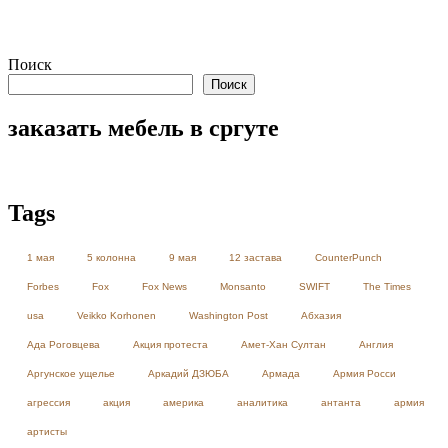
Поиск
Поиск
заказать мебель в сргуте
Tags
1 мая
5 колонна
9 мая
12 застава
CounterPunch
Forbes
Fox
Fox News
Monsanto
SWIFT
The Times
usa
Veikko Korhonen
Washington Post
Абхазия
Ада Роговцева
Акция протеста
Амет-Хан Султан
Англия
Аргунское ущелье
Аркадий ДЗЮБА
Армада
Армия Росси
агрессия
акция
америка
аналитика
антанта
армия
артисты