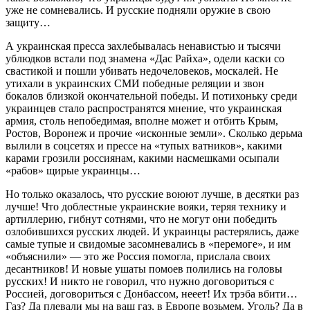
уже не сомневались. И русские подняли оружие в свою
защиту…
А украинская пресса захлебывалась ненавистью и тысячи
ублюдков встали под знамена «Дас Райха», одели каски со
свастикой и пошли убивать недочеловеков, москалей. Не
утихали в украинских СМИ победные реляции и звон
бокалов близкой окончательной победы. И потихоньку среди
украинцев стало распространятся мнение, что украинская
армия, столь непобедимая, вполне может и отбить Крым,
Ростов, Воронеж и прочие «исконные земли». Сколько дерьма
вылили в соцсетях и прессе на «тупых ватников», какими
карами грозили россиянам, какими насмешками осыпали
«рабов» щирые украинцы…
Но только оказалось, что русские воюют лучше, в десятки раз
лучше! Что доблестные украинские вояки, теряя технику и
артиллерию, гибнут сотнями, что не могут они победить
озлобившихся русских людей. И украинцы растерялись, даже
самые тупые и свидомые засомневались в «перемоге», и им
«объяснили» — это же Россия помогла, прислала своих
десантников! И новые ушаты помоев полились на головы
русских! И никто не говорил, что нужно договориться с
Россией, договориться с Донбассом, нееет! Их трэба вбити…
Газ? Да плевали мы на ваш газ, в Европе возьмем. Уголь? Да в