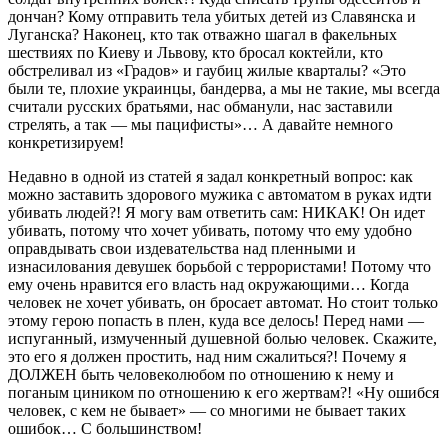
дончан? Кому отправить тела убитых детей из Славянска и
Луганска? Наконец, кто так отважно шагал в факельных
шествиях по Киеву и Львову, кто бросал коктейли, кто
обстреливал из «Градов» и гаубиц жилые кварталы? «Это
были те, плохие украинцы, бандерва, а мы не такие, мы всегда
считали русских братьями, нас обманули, нас заставили
стрелять, а так — мы пацифисты»… А давайте немного
конкретизируем!
Недавно в одной из статей я задал конкретный вопрос: как
можно заставить здорового мужика с автоматом в руках идти
убивать людей?! Я могу вам ответить сам: НИКАК! Он идет
убивать, потому что хочет убивать, потому что ему удобно
оправдывать свои издевательства над пленными и
изнасилования девушек борьбой с террористами! Потому что
ему очень нравится его власть над окружающими… Когда
человек не хочет убивать, он бросает автомат. Но стоит только
этому герою попасть в плен, куда все делось! Перед нами —
испуганный, измученный душевной болью человек. Скажите,
это его я должен простить, над ним сжалиться?! Почему я
ДОЛЖЕН быть человеколюбом по отношению к нему и
поганым циником по отношению к его жертвам?! «Ну ошибся
человек, с кем не бывает» — со многими не бывает таких
ошибок… С большинством!