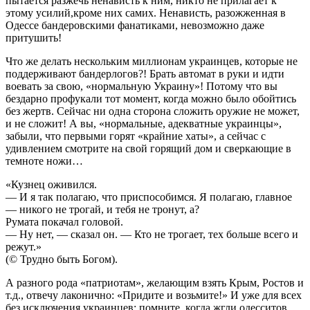
пытается разжечь ненависть к ним, никто не прилагает к
этому усилий,кроме них самих. Ненависть, разожженная в
Одессе бандеровскими фанатиками, невозможно даже
притушить!
Что же делать нескольким миллионам украинцев, которые не
поддерживают бандерлогов?! Брать автомат в руки и идти
воевать за свою, «нормальную Украину»! Потому что вы
бездарно профукали тот момент, когда можно было обойтись
без жертв. Сейчас ни одна сторона сложить оружие не может,
и не сложит! А вы, «нормальные, адекватные украинцы»,
забыли, что первыми горят «крайние хаты», а сейчас с
удивлением смотрите на свой горящий дом и сверкающие в
темноте ножи…
«Кузнец оживился.
— И я так полагаю, что приспособимся. Я полагаю, главное
— никого не трогай, и тебя не тронут, а?
Румата покачал головой.
— Ну нет, — сказал он. — Кто не трогает, тех больше всего и
режут.»
(© Трудно быть Богом).
А разного рода «патриотам», желающим взять Крым, Ростов и
т.д., отвечу лаконично: «Придите и возьмите!» И уже для всех
без исключения украинцев: помните, когда жгли одесситов,