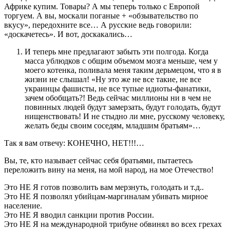
Африке купим. Товары? А мы теперь только с Европой
торгуем. А вы, москали поганые + «обзывательство по
вкусу», передохните все… А русские ведь говорили:
«доскачетесь». И вот, доскакались…
И теперь мне предлагают забыть эти полгода. Когда
масса ублюдков с общим объемом мозга меньше, чем у
моего котенка, поливала меня таким дерьмецом, что я в
жизни не слышал! «Ну это же не все такие, не все
украинцы фашисты, не все тупые идиоты-фанатики,
зачем обобщать?! Ведь сейчас миллионы ни в чем не
повинных людей будут замерзать, будут голодать, будут
нищенствовать! И не стыдно ли мне, русскому человеку,
желать беды своим соседям, младшим братьям»…
Так я вам отвечу: КОНЕЧНО, НЕТ!!!…
Вы, те, кто называет сейчас себя братьями, пытаетесь
переложить вину на меня, на мой народ, на мое Отечество!
Это НЕ Я готов позволить вам мерзнуть, голодать и т.д..
Это НЕ Я позволял убийцам-маргиналам убивать мирное
население.
Это НЕ Я вводил санкции против России.
Это НЕ Я на международной трибуне обвинял во всех грехах