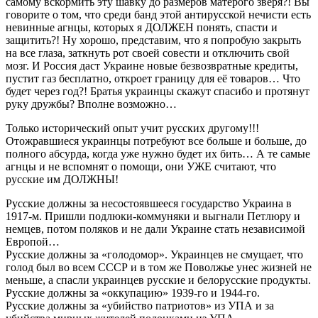
самому вскормить эту шавку до размеров матерого зверя?! Вы
говорите о том, что среди банд этой антирусской нечисти есть
невинные агнцы, которых я ДОЛЖЕН понять, спасти и
защитить?! Ну хорошо, представим, что я попробую закрыть
на все глаза, заткнуть рот своей совести и отключить свой
мозг. И Россия даст Украине новые безвозвратные кредиты,
пустит газ бесплатно, откроет границу для её товаров… Что
будет через год?! Братья украинцы скажут спасибо и протянут
руку дружбы? Вполне возможно…
Только исторический опыт учит русских другому!!!
Отожравшиеся украинцы потребуют все больше и больше, до
полного абсурда, когда уже нужно будет их бить… А те самые
агнцы и не вспомнят о помощи, они УЖЕ считают, что
русские им ДОЛЖНЫ!
Русские должны за несостоявшееся государство Украина в
1917-м. Пришли подлюки-коммуняки и выгнали Петлюру и
немцев, потом поляков и не дали Украине стать независимой
Европой…
Русские должны за «голодомор». Украинцев не смущает, что
голод был во всем СССР и в том же Поволжье унес жизней не
меньше, а спасли украинцев русские и белорусские продукты.
Русские должны за «оккупацию» 1939-го и 1944-го.
Русские должны за «убийство патриотов» из УПА и за