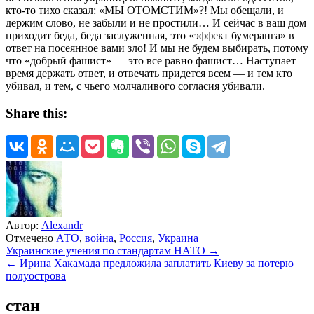
кто-то тихо сказал: «МЫ ОТОМСТИМ»?! Мы обещали, и
держим слово, не забыли и не простили… И сейчас в ваш дом
приходит беда, беда заслуженная, это «эффект бумеранга» в
ответ на посеянное вами зло! И мы не будем выбирать, потому
что «добрый фашист» — это все равно фашист… Наступает
время держать ответ, и отвечать придется всем — и тем кто
убивал, и тем, с чьего молчаливого согласия убивали.
Share this:
Автор:
Alexandr
Отмечено
АТО
,
война
,
Россия
,
Украина
Навигация
Украинские учения по стандартам НАТО →
← Ирина Хакамада предложила заплатить Киеву за потерю
по
полуострова
записям
стан