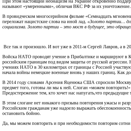
При этом настоящий неонацизм на Украине откровенно поддер
называют «умеренными», обличая ВКС РФ за их уничтожение. Вс
В провидческом многосерийном фильме «Семнадцать мгновений
переложат нацистские слова на иной лад.
«Золото партии… для
социализма. Золото партии – это мост в будущее, это обращени
Все так и произошло. И вот уже в 2011-м Сергей Лавров, а в
Войска НАТО проводят учение в Прибалтике и маршируют в 
российским границам под видом защиты от русской агрессии. 
учениях НАТО в 30 километрах от границы с Россией участвую
начала войны немецкие военные вновь у наших границ. Как до
В 2014 году словами Арсения Яценюка США спросили Москву, х
предмет того, готовы ли мы к ней. Слоган «можем повторить!»
Предостережение тем, кто хочет нас напугать,что предыдущие
В этом слогане нет никакого призыва повторения ужасы и разру
Российским гражданам уже надоело выражать обеспокоенность и
остановить бойню.
Да, мы можем повторить и при необходимости повторим сотни т