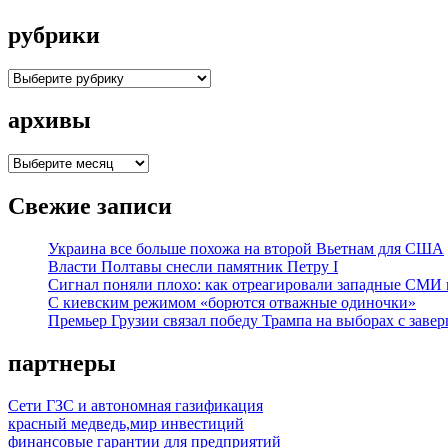
рубрики
рубрики
архивы
архивы
Свежие записи
Украина все больше похожа на второй Вьетнам для США
Власти Полтавы снесли памятник Петру I
Сигнал поняли плохо: как отреагировали западные СМИ
С киевским режимом «борются отважные одиночки»
Премьер Грузии связал победу Трампа на выборах с заве
партнеры
Сети ГЗС и автономная газификация
красный медведь,мир инвестиций
финансовые гарантии для предприятий