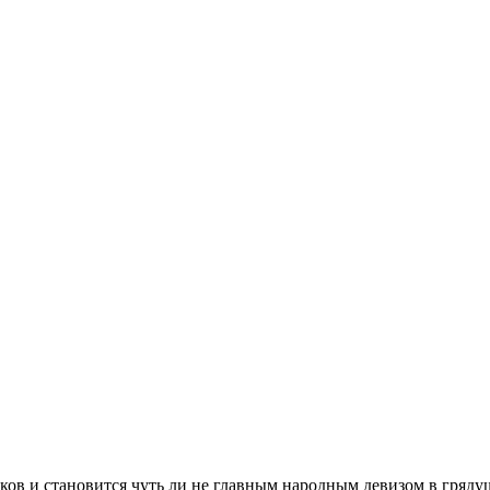
ов и становится чуть ли не главным народным девизом в гряду