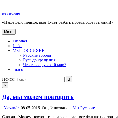
Перейти
к
нет войне
содержимому
«Наше дело правое, враг будет разбит, победа будет за нами!»
Меню
нет войне
«Наше дело правое, враг будет разбит, победа будет за нами!»
Главная
Links
МЫ-РОССИЯНЕ
Русские города
Русь до крещения
Что такое русский мир?
видео
Поиск:
×
Да, мы можем повторить
Alexandr
08.05.2016
Опубликовано в
Мы Русские
Слоган «Можем повторить!» завоевывает все больше поклонник