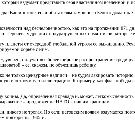
, который вздумает представить себя властелином вселенной и 
одке Вашингтоне, если обитателям тамошнего Белого дома так х
овечности над бесчеловечностью, как это на протяжении 871 д
ерт Гергиева у древних полуразрушенных памятников, которые 
у планеты от очередной глобальной угрозы ее выживанию. Речь о
рируемой борьбе с ним.
, уверен, получат все более широкое распространение среди ру
шловатой – ее, скажем, не объяснишь ребенку.
еко не только цензурные надписи – не будем лакировать историю
ную и остроумную иллюстрацию. К примеру, как флаг победы во
 войны. Да, определенная бравада и, может, легкомысленность 
ое выражение – продвижение НАТО к нашим границам.
уши, никого не трогая. Но если натовским воякам вздумается п
ем повторить» 1945-й.