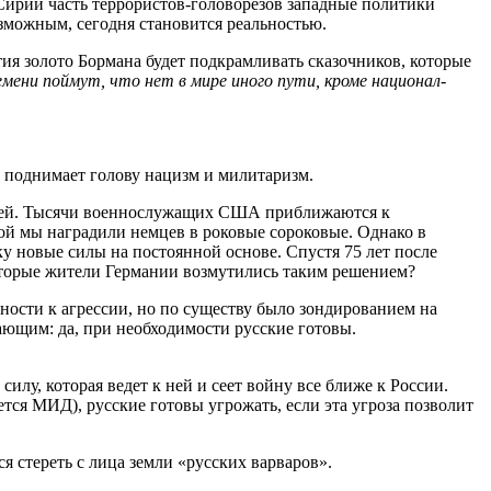
ирии часть террористов-головорезов западные политики
озможным, сегодня становится реальностью.
я золото Бормана будет подкрамливать сказочников, которые
ени поймут, что нет в мире иного пути, кроме национал-
е поднимает голову нацизм и милитаризм.
елей. Тысячи военнослужащих США приближаются к
рой мы наградили немцев в роковые сороковые. Однако в
у новые силы на постоянной основе. Спустя 75 лет после
которые жители Германии возмутились таким решением?
ности к агрессии, но по существу было зондированием на
лающим: да, при необходимости русские готовы.
илу, которая ведет к ней и сеет войну все ближе к России.
ся МИД), русские готовы угрожать, если эта угроза позволит
 стереть с лица земли «русских варваров».