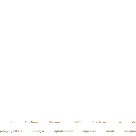
Fox
Fox News
Monsanto
SWIFT
The Times
usa
Ve
ркадий ДЗЮБА
Армада
Армия Росси
агрессия
акция
америк