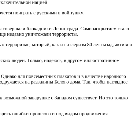
исключительной нацией.
очется поиграть с русскими в войнушку.
ня совершали блокадники Ленинграда. Самораскрытием стало
еще недавно уничтожали террористы.
 терроризме, который, как и гитлеризм 80 лет назад, активно
сских людей. Только, надеюсь, в другом иллюстративном
. Однако для повсеместных плакатов и в качестве народного
дружается на развалины Белого дома. Так, чтобы нагляднее
к возможной заварушке с Западом существует. Но это только
овторить ошибки прошлого и под видом продвижения