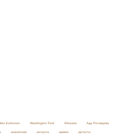
ikko Korhonen
Washington Post
Абхазия
Ада Роговцева
а
аналитика
антанта
армия
артисты