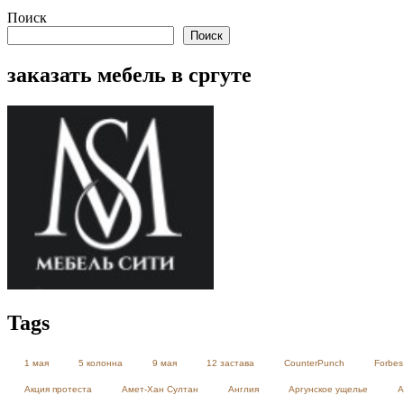
Поиск
Поиск
заказать мебель в сргуте
Tags
1 мая
5 колонна
9 мая
12 застава
CounterPunch
Forbes
Акция протеста
Амет-Хан Султан
Англия
Аргунское ущелье
А