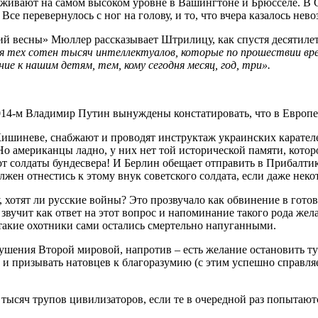
живают на самом высоком уровне в Вашингтоне и Брюсселе. В С
е перевернулось с ног на голову, и то, что вчера казалось нев
 весны» Мюллер рассказывает Штрилицу, как спустя десятилети
 тех сотен тысяч интеллектуалов, которые по прошествии врем
е к нашим детям, тем, кому сегодня месяц, год, три».
 2014-м Владимир Путин вынуждены констатировать, что в Европ
Кишиневе, снабжают и проводят инструктаж украинских карат
Но американцы ладно, у них нет той исторической памяти, кото
т солдаты бундесвера! И Берлин обещает отправить в Прибалтик
лжен отнестись к этому внук советского солдата, если даже не
отят ли русские войны? Это прозвучало как обвинение в готов
 звучит как ответ на этот вопрос и напоминание такого рода же
 такие охотники сами остались смертельно напуганными.
шения Второй мировой, напротив – есть желание остановить ту с
 призывать натовцев к благоразумию (с этим успешно справляет
ысяч трупов цивилизаторов, если те в очередной раз попытаются