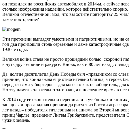
он появился на российских автомобилях в 2014-м, а сейчас пе
столько изображения наклейки, которое действительно спорно
Великой отечественной: мол, что вы хотите повторить? 25 м
такое повторение?
Эти претензии выглядят уместными и патриотичными, но на са
год-два произошли столь серьезные и даже катастрофичные сдв
1930–е годы.
Великая война стала не просто прошедшей болью, скорбной пам
в чуть другом виде и ракурсе. Вновь, как и 80 лет назад, с зап
Да, долгие десятилетия День Победы был «праздником со слез
причине, что война была еще относительно близка, а героев б
перед глазами у бюргеров – для кого–то как освободитель, для
Но эту память старательно затирали, а в последнее время в не
К 2014 году ее окончательно переписали в учебниках и книгах
западная и прозападная пропаганда рисует из России агрессор
лет назад – победителя гитлеризма и нацизма во Второй миро
принц Чарльз, президент Литвы Грибаускайте, представители
чужих земель.