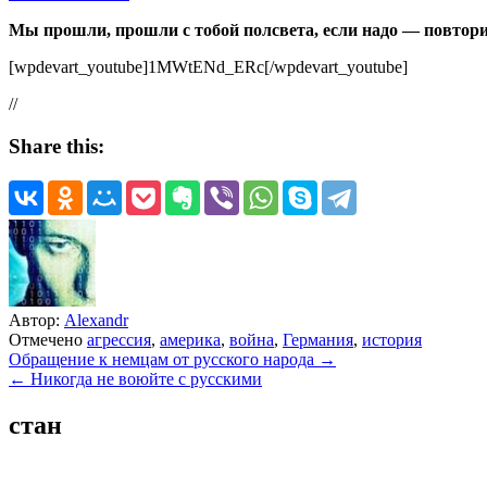
Мы прошли, прошли с тобой полсвета, если надо — повторим
[wpdevart_youtube]1MWtENd_ERc[/wpdevart_youtube]
//
Share this:
Автор:
Alexandr
Отмечено
агрессия
,
америка
,
война
,
Германия
,
история
Навигация
Обращение к немцам от русского народа →
← Никогда не воюйте с русскими
по
записям
стан