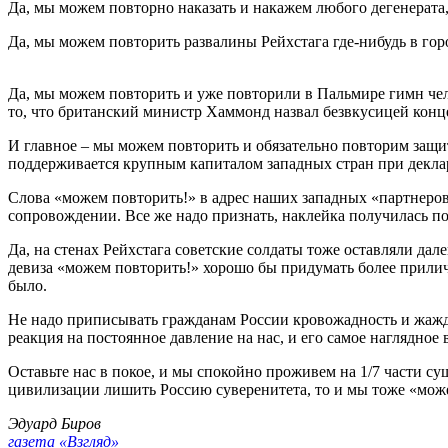
Да, мы можем повторно наказать и накажем любого дегенерата
Да, мы можем повторить развалины Рейхстага где-нибудь в гор
Да, мы можем повторить и уже повторили в Пальмире гимн чел
то, что британский министр Хаммонд назвал безвкусицей конц
И главное – мы можем повторить и обязательно повторим защит
поддерживается крупным капиталом западных стран при декла
Слова «можем повторить!» в адрес наших западных «партнеров»
сопровождении. Все же надо признать, наклейка получилась по
Да, на стенах Рейхстага советские солдаты тоже оставляли дал
девиза «можем повторить!» хорошо бы придумать более прилич
было.
Не надо приписывать гражданам России кровожадность и жажду
реакция на постоянное давление на нас, и его самое наглядн
Оставьте нас в покое, и мы спокойно проживем на 1/7 части с
цивилизации лишить Россию суверенитета, то и мы тоже «мож
Эдуард Биров
газета «Взгляд»