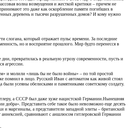
 массовая волна возмущения и жесткой критики – причем не
спринимают это даже как оскорбление памяти погибших в
женных деревень и тысячи разрушенных домов? И кому нужно
и слогана, который отражает пульс времени. За последние
менность, но и восприятие прошлого. Мир будто перенесся в
дни, превратилась в реальную угрозу современности, пусть и
ся агрессии.
ним» и молили «лишь бы не было войны» – по той простой
 же помнил в лицо. Русский Иван с автоматом как живой стоял
ада были усеяны обелисками и памятниками советскому солдату.
.
Гитлеру, а СССР был даже хуже нацистской Германии.
Нынешняя
ии добра». Представить себе такое было невозможно еще десять
ки и маргиналы, а представители западной элиты – британский
т аннексией, сравнивают с аншлюсом гитлеровской Германии