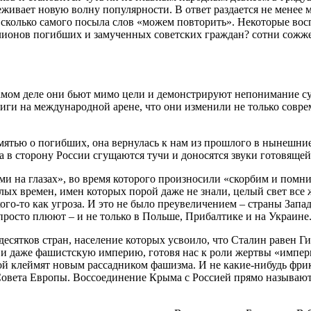
реживает новую волну популярности. В ответ раздается не менее
, сколько самого посыла слов «можем повторить». Некоторые во
иллионов погибших и замученных советских граждан? сотни сож
мом деле они бьют мимо цели и демонстрируют непонимание сут
иги на международной арене, что они изменили не только совре
ятью о погибших, она вернулась к нам из прошлого в нынешние 
ада в сторону России сгущаются тучи и доносятся звуки готовящей
ами на глазах», во время которого произносили «скорбим и пом
ылых времен, имен которых порой даже не знали, целый свет все
 кого-то как угроза. И это не было преувеличением – страны Зап
е просто плюют – и не только в Польше, Прибалтике и на Украине
 десятков стран, население которых усвоило, что Сталин равен 
а и даже фашистскую империю, готовя нас к роли жертвы «импер
вой клеймят новым рассадником фашизма. И не какие-нибудь фри
 Совета Европы. Воссоединение Крыма с Россией прямо называю