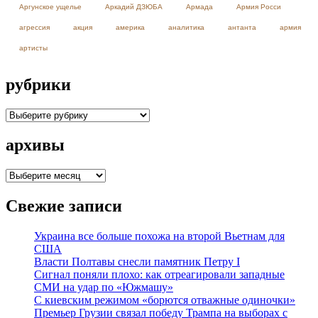
Аргунское ущелье
Аркадий ДЗЮБА
Армада
Армия Росси
агрессия
акция
америка
аналитика
антанта
армия
артисты
рубрики
рубрики
архивы
архивы
Свежие записи
Украина все больше похожа на второй Вьетнам для
США
Власти Полтавы снесли памятник Петру I
Сигнал поняли плохо: как отреагировали западные
СМИ на удар по «Южмашу»
С киевским режимом «борются отважные одиночки»
Премьер Грузии связал победу Трампа на выборах с