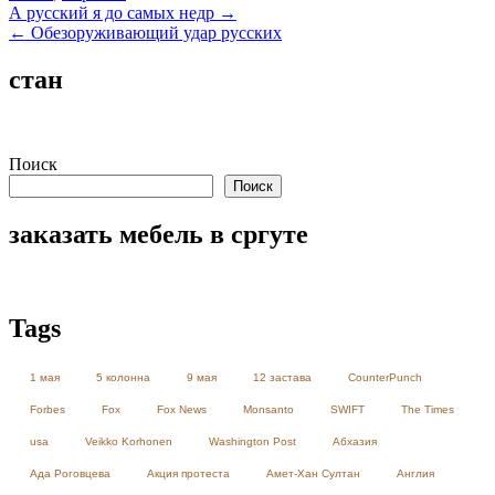
Навигация
А русский я до самых недр →
← Обезоруживающий удар русских
по
записям
стан
Поиск
Поиск
заказать мебель в сргуте
Tags
1 мая
5 колонна
9 мая
12 застава
CounterPunch
Forbes
Fox
Fox News
Monsanto
SWIFT
The Times
usa
Veikko Korhonen
Washington Post
Абхазия
Ада Роговцева
Акция протеста
Амет-Хан Султан
Англия