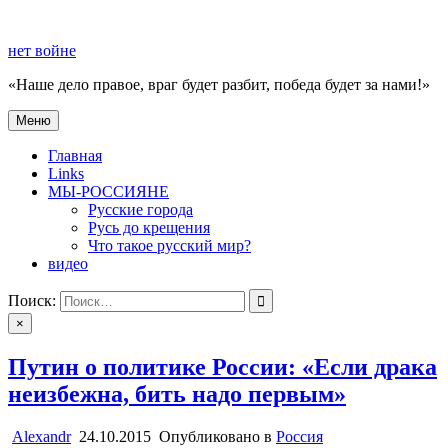
Перейти
к
нет войне
содержимому
«Наше дело правое, враг будет разбит, победа будет за нами!»
Меню
нет войне
«Наше дело правое, враг будет разбит, победа будет за нами!»
Главная
Links
МЫ-РОССИЯНЕ
Русские города
Русь до крещения
Что такое русский мир?
видео
Поиск:
×
Путин о политике России: «Если драка
неизбежна, бить надо первым»
Alexandr
24.10.2015
Опубликовано в
Россия