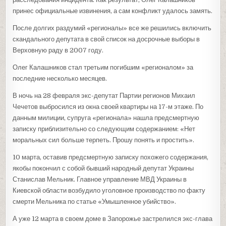
принес официальные извинения, а сам конфликт удалось замять.
После долгих раздумий «регионалы» все же решились включить
скандального депутата в свой список на досрочные выборы в
Верховную раду в 2007 году.
Олег Калашников стал третьим погибшим «регионалом» за
последние несколько месяцев.
В ночь на 28 февраля экс-депутат Партии регионов Михаил
Чечетов выбросился из окна своей квартиры на 17-м этаже. По
данным милиции, супруга «регионала» нашла предсмертную
записку приблизительно со следующим содержанием: «Нет
моральных сил больше терпеть. Прошу понять и простить».
10 марта, оставив предсмертную записку похожего содержания,
якобы покончил с собой бывший народный депутат Украины
Станислав Мельник. Главное управление МВД Украины в
Киевской области возбудило уголовное производство по факту
смерти Мельника по статье «Умышленное убийство».
А уже 12 марта в своем доме в Запорожье застрелился экс-глава