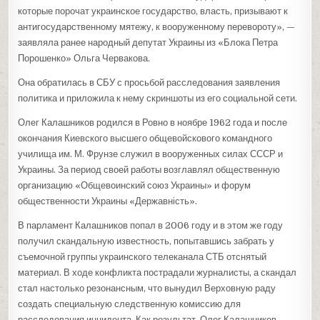
которые порочат украинское государство, власть, призывают к
антигосударственному мятежу, к вооруженному перевороту», —
заявляла ранее народный депутат Украины из «Блока Петра
Порошенко» Ольга Червакова.
Она обратилась в СБУ с просьбой расследования заявления
политика и приложила к нему скриншоты из его социальной сети.
Олег Калашников родился в Ровно в ноябре 1962 года и после
окончания Киевского высшего общевойскового командного
училища им. М. Фрунзе служил в вооруженных силах СССР и
Украины. За период своей работы возглавлял общественную
организацию «Общевоинский союз Украины» и форум
общественности Украины «Державність».
В парламент Калашников попал в 2006 году и в этом же году
получил скандальную известность, попытавшись забрать у
съемочной группы украинского телеканала СТБ отснятый
материал. В ходе конфликта пострадали журналисты, а скандал
стал настолько резонансным, что вынудил Верховную раду
создать специальную следственную комиссию для
расследования инцидента. Как результат, Олег Калашников