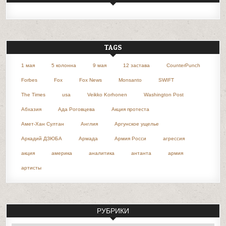
TAGS
1 мая
5 колонна
9 мая
12 застава
CounterPunch
Forbes
Fox
Fox News
Monsanto
SWIFT
The Times
usa
Veikko Korhonen
Washington Post
Абхазия
Ада Роговцева
Акция протеста
Амет-Хан Султан
Англия
Аргунское ущелье
Аркадий ДЗЮБА
Армада
Армия Росси
агрессия
акция
америка
аналитика
антанта
армия
артисты
РУБРИКИ