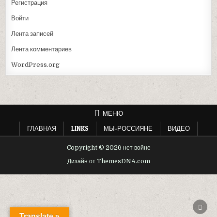
Регистрация
Войти
Лента записей
Лента комментариев
WordPress.org
МЕНЮ
ГЛАВНАЯ
LINKS
МЫ-РОССИЯНЕ
ВИДЕО
Copyright © 2026 нет войне
Дизайн от ThemesDNA.com
ПРОК
ВВЕР
Translate »