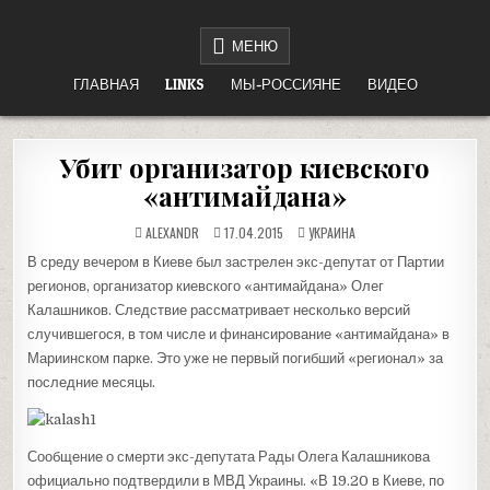
Перейти
НЕТ ВОЙНЕ
«НАШЕ ДЕЛО ПРАВОЕ, ВРАГ БУДЕТ РАЗБИТ, ПОБЕДА БУДЕТ ЗА НАМИ!»
к
МЕНЮ
содержимому
ГЛАВНАЯ
LINKS
МЫ-РОССИЯНЕ
ВИДЕО
Убит организатор киевского
«антимайдана»
ОПУБЛИКОВАНО
ALEXANDR
17.04.2015
УКРАИНА
В
В среду вечером в Киеве был застрелен экс-депутат от Партии
регионов, организатор киевского «антимайдана» Олег
Калашников. Следствие рассматривает несколько версий
случившегося, в том числе и финансирование «антимайдана» в
Мариинском парке. Это уже не первый погибший «регионал» за
последние месяцы.
Сообщение о смерти экс-депутата Рады Олега Калашникова
официально подтвердили в МВД Украины. «В 19.20 в Киеве, по