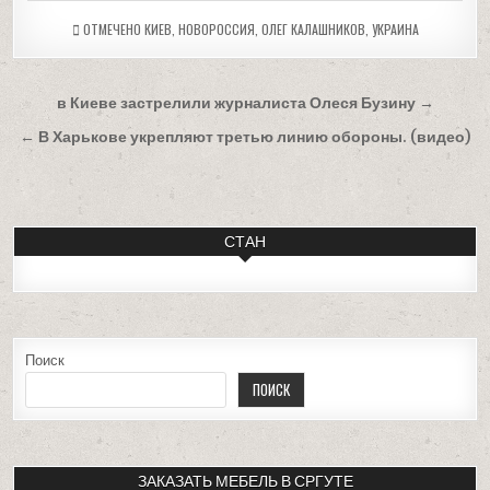
ОТМЕЧЕНО
КИЕВ
,
НОВОРОССИЯ
,
ОЛЕГ КАЛАШНИКОВ
,
УКРАИНА
Навигация
в Киеве застрелили журналиста Олеся Бузину →
по
← В Харькове укрепляют третью линию обороны. (видео)
записям
СТАН
Поиск
ПОИСК
ЗАКАЗАТЬ МЕБЕЛЬ В СРГУТЕ