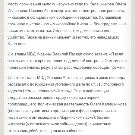
месту проживания было обнаружено тело гр. Калашникова Олега
Ивановича. Причиной его смерти стало огнестрельное ранение»,
— сказано в официальном сообщении ведомства. Калашников
проживал в «спальном» микрорайоне Киева — Виноградаре — на
восьмом этаже высотки. Именно в этом доме произошло
убийство. Также на данный момент известно, что нападавших
было двое.
И.о. главы МВД Украины Василий Паскал скупо заявил: «Я взял
раскрытие этого преступления под личный контроль. О мотивах и
предварительных результатах расследования сообщим позже».
Советник главы МВД Украины Антон Геращенко, в свою очередь,
рассказал о возбуждении уголовного дела по ст. 115 Уголовного
кодекса («Умышленное убийство»). По его информации,
следствие рассматривает сразу несколько версий
произошедшего: политическая деятельность Олега Калашникова
(связанная с участием в организации и финансировании так
называемого антимайдана в Мариинском парке), бизнес-
интересы (у погибшего были займы и долги), личностные
отношения, убийство с целью ограбления.