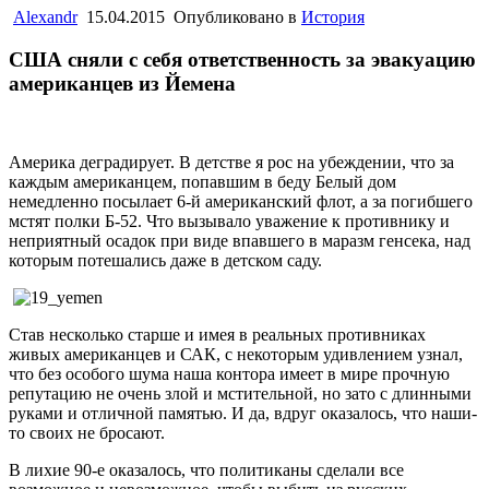
Alexandr
15.04.2015
Опубликовано в
История
США сняли с себя ответственность за эвакуацию
американцев из Йемена
Америка деградирует. В детстве я рос на убеждении, что за
каждым американцем, попавшим в беду Белый дом
немедленно посылает 6-й американский флот, а за погибшего
мстят полки Б-52. Что вызывало уважение к противнику и
неприятный осадок при виде впавшего в маразм генсека, над
которым потешались даже в детском саду.
Став несколько старше и имея в реальных противниках
живых американцев и САК, с некоторым удивлением узнал,
что без особого шума наша контора имеет в мире прочную
репутацию не очень злой и мстительной, но зато с длинными
руками и отличной памятью. И да, вдруг оказалось, что наши-
то своих не бросают.
В лихие 90-е оказалось, что политиканы сделали все