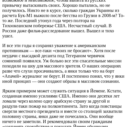
возможное и невозможное, чтобы выбить из русских
привычку вытаскивать своих. Хорошо пытались, но не
получилось. Никто не в курсе, сколько граждан Украины из
расчета Бук-М1 выжило после бегства из Грузии в 2008-м? То-
то же. Последний утонул года через полтора на
Тихоокеанском побережье США. Несчастный случай. В
России даже фильм-расследование вышел. Вышел и тихо
ушел.
И все эти годы я сохранял уважение к американским
противникам — все-таки «своих не бросают». Хотя после
неудачи с высадкой десанта под Тегераном червячок
сомнений появился. Уж больно все эти спасательные миссии
походили на шоу для массового зрителя. О наших операциях
разве что слухи просачивались, а янки только что на борт
«Апачей» журналюг не берут. И постепенно понял, что у янки
иной принцип — они создают образы в массовом сознании.
Ярким примером может служить ситуация в Йемене. Кстати,
созданная именно усилиями США. Именно они десятки лет
ломали через колено одну арабскую страну за другой и
раздули-таки пожар на полконтинента. Зато когда повстанцы
свергли местного президента и вместе со столицей захватили
половину страны, янки даже не почесались. Они вообще
ничего не заметили. И рекомендовали своим гражданам
«сохранять спокойствие и покидать Йемен обычными