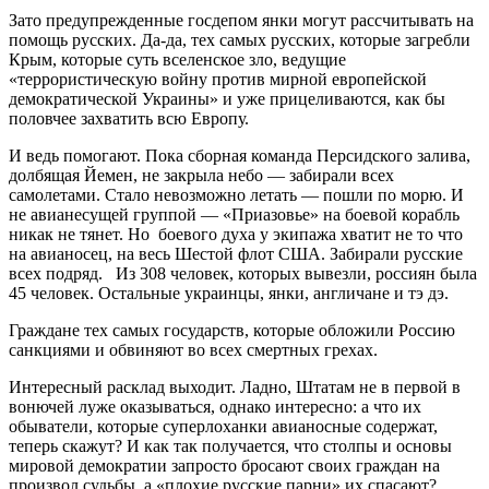
Зато предупрежденные госдепом янки могут рассчитывать на
помощь русских. Да-да, тех самых русских, которые загребли
Крым, которые суть вселенское зло, ведущие
«террористическую войну против мирной европейской
демократической Украины» и уже прицеливаются, как бы
половчее захватить всю Европу.
И ведь помогают. Пока сборная команда Персидского залива,
долбящая Йемен, не закрыла небо — забирали всех
самолетами. Стало невозможно летать — пошли по морю. И
не авианесущей группой — «Приазовье» на боевой корабль
никак не тянет. Но боевого духа у экипажа хватит не то что
на авианосец, на весь Шестой флот США. Забирали русские
всех подряд. Из 308 человек, которых вывезли, россиян была
45 человек. Остальные украинцы, янки, англичане и тэ дэ.
Граждане тех самых государств, которые обложили Россию
санкциями и обвиняют во всех смертных грехах.
Интересный расклад выходит. Ладно, Штатам не в первой в
вонючей луже оказываться, однако интересно: а что их
обыватели, которые суперлоханки авианосные содержат,
теперь скажут? И как так получается, что столпы и основы
мировой демократии запросто бросают своих граждан на
произвол судьбы, а «плохие русские парни» их спасают?