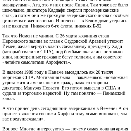
маршрутами». Ага, это у них после Ливии. Там тоже все было
шоколадно, диктатора Каддафи свергли проамериканские
силы, а потом они же грохнули американского посла с особым
цинизмом и жестокостью. И ничего — в Белом доме утерлись
и не вякнули. Никакого 6-го флота, никаких Б-52.
Так что Йемен не удивил. С 26 марта коалиция стран
Персидского залива во главе с Саудовской Аравией утюжит
Йемен, желая вернуть власть сбежавшему президенту Хади
(который свалил в США), под бомбами оказались не только
янки, иностранные граждане бегут толпами, а им советуют
«летайте самолетами Аэрофлота».
В далёком 1989 году в Панаме высадилось аж 20 тысяч
морпехов США. Мотивация была — закачаешься: «возможная
угроза жизни американским гражданам» со стороны
диктатора Мануэля Норьеги. Его потом вывезли в США и
судили за торговлю наркотой. Ну там понятно — Панамский
канал.
А что принес день сегодняшний американцам в Йемене? А он
принес заявления госпожи Харф на тему «сами виноваты, мы
вас предупреждали».
Вопрос: Многие интересуются — почему самая мощная армия