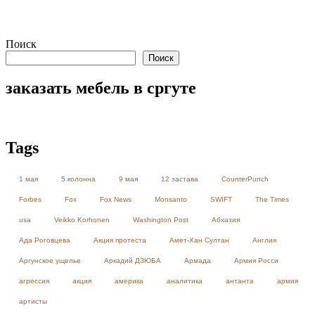
Поиск
Поиск
заказать мебель в сргуте
Tags
1 мая
5 колонна
9 мая
12 застава
CounterPunch
Forbes
Fox
Fox News
Monsanto
SWIFT
The Times
usa
Veikko Korhonen
Washington Post
Абхазия
Ада Роговцева
Акция протеста
Амет-Хан Султан
Англия
Аргунское ущелье
Аркадий ДЗЮБА
Армада
Армия Росси
агрессия
акция
америка
аналитика
антанта
армия
артисты