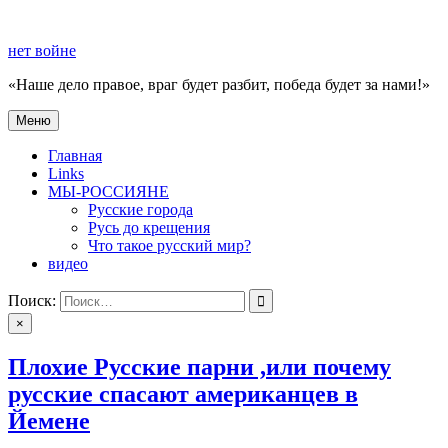
Перейти
к
нет войне
содержимому
«Наше дело правое, враг будет разбит, победа будет за нами!»
Меню
нет войне
«Наше дело правое, враг будет разбит, победа будет за нами!»
Главная
Links
МЫ-РОССИЯНЕ
Русские города
Русь до крещения
Что такое русский мир?
видео
Поиск:
×
Плохие Русские парни ,или почему
русские спасают американцев в
Йемене