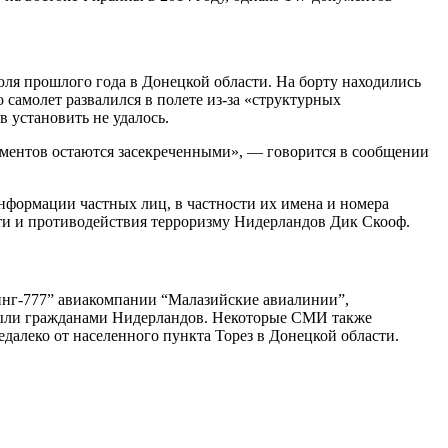
ля прошлого года в Донецкой области. На борту находились
 самолет развалился в полете из-за «структурных
 установить не удалось.
кументов остаются засекреченными», — говорится в сообщении
нформации частных лиц, в частности их имена и номера
ти и противодействия терроризму Нидерландов Дик Скооф.
оинг-777” авиакомпании “Малазийские авиалинии”,
 были гражданами Нидерландов. Некоторые СМИ также
едалеко от населенного пункта Торез в Донецкой области.