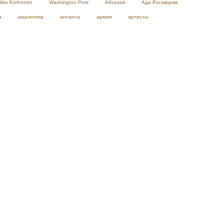
ikko Korhonen
Washington Post
Абхазия
Ада Роговцева
а
аналитика
антанта
армия
артисты