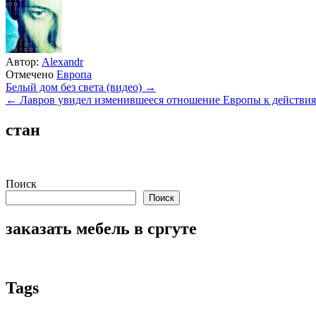
Автор:
Alexandr
Отмечено
Европа
Навигация
Белый дом без света (видео) →
← Лавров увидел изменившееся отношение Европы к действи
по
записям
стан
Поиск
Поиск
заказать мебель в сргуте
Tags