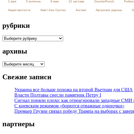
1 мая
5 колонна
9 мая
12 застава
CounterPunch
Forbes
Акция протеста
Амет-Хан Султан
Англия
Аргунское ущелье
А
рубрики
рубрики
архивы
архивы
Свежие записи
Украина все больше похожа на второй Вьетнам для США
Власти Полтавы снесли памятник Петру I
Сигнал поняли плохо: как отреагировали западные СМИ
С киевским режимом «борются отважные одиночки»
Премьер Грузии связал победу Трампа на выборах с заве
партнеры