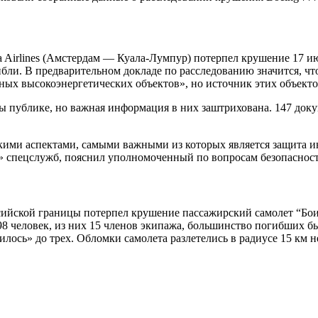
 Airlines (Амстердам — Куала-Лумпур) потерпел крушение 17 ию
бли. В предварительном докладе по расследованию значится, что
х высокоэнергетических объектов», но источник этих объектов
ты публике, но важная информация в них заштрихована. 147 до
кими аспектами, самыми важными из которых является защита и
я» спецслужб, пояснил уполномоченный по вопросам безопаснос
оссийской границы потерпел крушение пассажирский самолет “Б
98 человек, из них 15 членов экипажа, большинство погибших
лось» до трех. Обломки самолета разлетелись в радиусе 15 км н