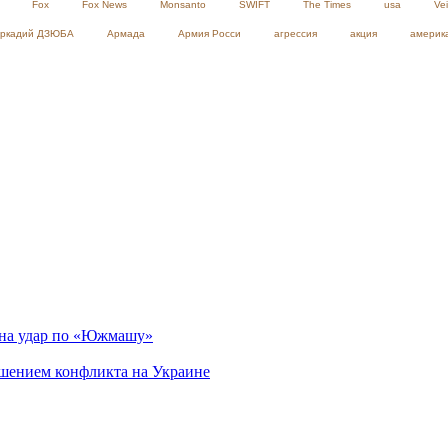
Fox
Fox News
Monsanto
SWIFT
The Times
usa
Ve
ркадий ДЗЮБА
Армада
Армия Росси
агрессия
акция
америк
 на удар по «Южмашу»
ршением конфликта на Украине