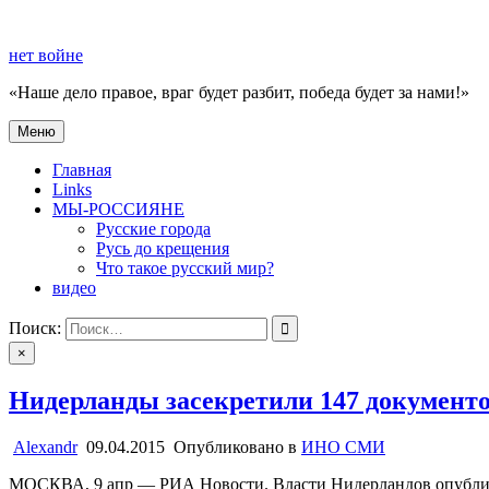
Перейти
к
нет войне
содержимому
«Наше дело правое, враг будет разбит, победа будет за нами!»
Меню
нет войне
«Наше дело правое, враг будет разбит, победа будет за нами!»
Главная
Links
МЫ-РОССИЯНЕ
Русские города
Русь до крещения
Что такое русский мир?
видео
Поиск:
×
Нидерланды засекретили 147 документ
Alexandr
09.04.2015
Опубликовано в
ИНО СМИ
МОСКВА, 9 апр — РИА Новости. Власти Нидерландов опубликов