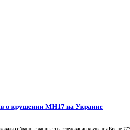
ов о крушении MH17 на Украине
али собранные данные о расследовании крушения Boeing 777 н