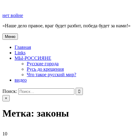
Перейти
к
нет войне
содержимому
«Наше дело правое, враг будет разбит, победа будет за нами!»
Меню
нет войне
«Наше дело правое, враг будет разбит, победа будет за нами!»
Главная
Links
МЫ-РОССИЯНЕ
Русские города
Русь до крещения
Что такое русский мир?
видео
Поиск:
×
Метка:
законы
10