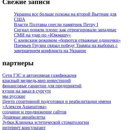
Свежие записи
Украина все больше похожа на второй Вьетнам для
США
Власти Полтавы снесли памятник Петру I
Сигнал поняли плохо: как отреагировали западные
СМИ на удар по «Южмашу»
С киевским режимом «борются отважные одиночки»
Премьер Грузии связал победу Трампа на выборах с
завершением конфликта на Украине
партнеры
Сети ГЗС и автономная газификация
красный медведь,мир инвестиций
финансовые гарантии для предприятий
кухни на заказ в сургуте
мы русские
Центр спортивной подготовки и реабилитации имени
«Алексея Ашапатова»
создание и продвижение сайтов
Дешевые авиабилеты
Зубки.Клиника эстетической стоматологии
интернет консультант