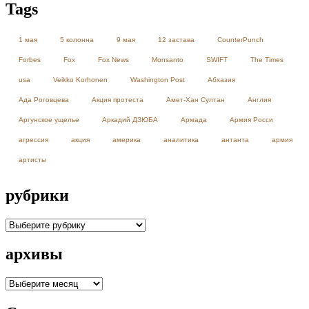
Tags
1 мая
5 колонна
9 мая
12 застава
CounterPunch
Forbes
Fox
Fox News
Monsanto
SWIFT
The Times
usa
Veikko Korhonen
Washington Post
Абхазия
Ада Роговцева
Акция протеста
Амет-Хан Султан
Англия
Аргунское ущелье
Аркадий ДЗЮБА
Армада
Армия Росси
агрессия
акция
америка
аналитика
антанта
армия
артисты
рубрики
рубрики
архивы
архивы