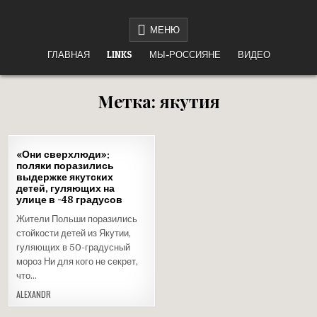
Перейти
НЕТ ВОЙНЕ
«НАШЕ ДЕЛО ПРАВОЕ, ВРАГ БУДЕТ РАЗБИТ, ПОБЕДА БУДЕТ ЗА НАМИ!»
к
МЕНЮ
содержимому
ГЛАВНАЯ
LINKS
МЫ-РОССИЯНЕ
ВИДЕО
Метка:
якутия
26
«Они сверхлюди»:
НОЯ
поляки поразились
2021
выдержке якутских
детей, гуляющих на
Опубликовано
улице в -48 градусов
в
Жители Польши поразились
стойкости детей из Якутии,
гуляющих в 50-градусный
мороз Ни для кого не секрет,
что…
ALEXANDR