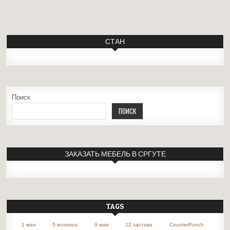
СТАН
Поиск
ПОИСК
ЗАКАЗАТЬ МЕБЕЛЬ В СРГУТЕ
TAGS
1 мая
5 колонна
9 мая
12 застава
CounterPunch