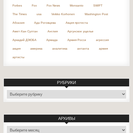
Forbes
Fox
Fox News
Monsanto
SWIFT
The Times
usa
Veikko Korhonen
Washington Post
Абхазия
Ада Роговцева
Акция протеста
Амет-Хан Султан
Англия
Аргунское ущелье
Аркадий ДЗЮБА
Армада
Армия Росси
агрессия
акция
америка
аналитика
антанта
армия
артисты
РУБРИКИ
рубрики
АРХИВЫ
архивы