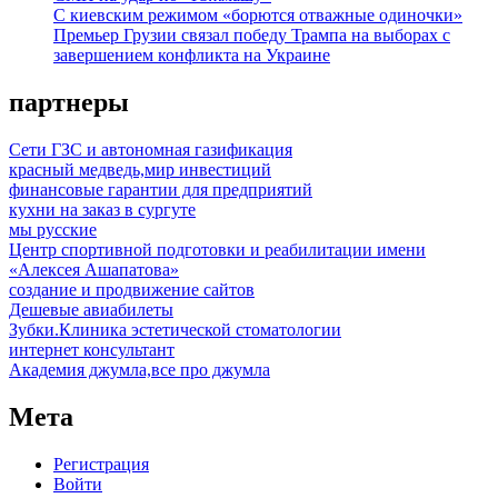
С киевским режимом «борются отважные одиночки»
Премьер Грузии связал победу Трампа на выборах с
завершением конфликта на Украине
партнеры
Сети ГЗС и автономная газификация
красный медведь,мир инвестиций
финансовые гарантии для предприятий
кухни на заказ в сургуте
мы русские
Центр спортивной подготовки и реабилитации имени
«Алексея Ашапатова»
создание и продвижение сайтов
Дешевые авиабилеты
Зубки.Клиника эстетической стоматологии
интернет консультант
Академия джумла,все про джумла
Мета
Регистрация
Войти