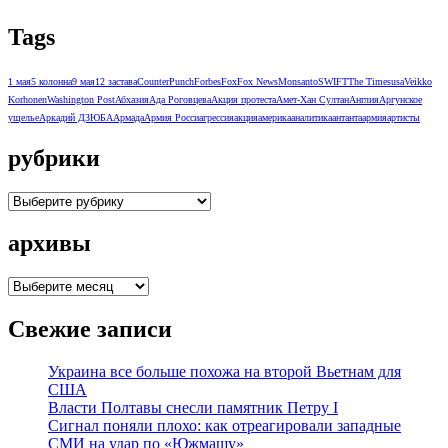
Tags
1 мая
5 колонна
9 мая
12 застава
CounterPunch
Forbes
Fox
Fox News
Monsanto
SWIFT
The Times
usa
Veikko
Korhonen
Washington Post
Абхазия
Ада Роговцева
Акция протеста
Амет-Хан Султан
Англия
Аргунское
ущелье
Аркадий ДЗЮБА
Армада
Армия Росси
агрессия
акция
америка
аналитика
антанта
армия
артисты
рубрики
рубрики
архивы
архивы
Свежие записи
Украина все больше похожа на второй Вьетнам для
США
Власти Полтавы снесли памятник Петру I
Сигнал поняли плохо: как отреагировали западные
СМИ на удар по «Южмашу»