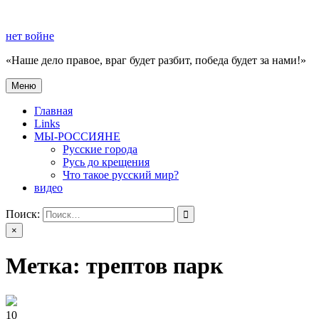
Перейти
к
нет войне
содержимому
«Наше дело правое, враг будет разбит, победа будет за нами!»
Меню
нет войне
«Наше дело правое, враг будет разбит, победа будет за нами!»
Главная
Links
МЫ-РОССИЯНЕ
Русские города
Русь до крещения
Что такое русский мир?
видео
Поиск:
×
Метка:
трептов парк
10