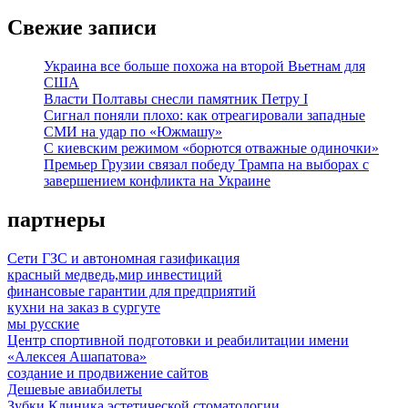
Свежие записи
Украина все больше похожа на второй Вьетнам для
США
Власти Полтавы снесли памятник Петру I
Сигнал поняли плохо: как отреагировали западные
СМИ на удар по «Южмашу»
С киевским режимом «борются отважные одиночки»
Премьер Грузии связал победу Трампа на выборах с
завершением конфликта на Украине
партнеры
Сети ГЗС и автономная газификация
красный медведь,мир инвестиций
финансовые гарантии для предприятий
кухни на заказ в сургуте
мы русские
Центр спортивной подготовки и реабилитации имени
«Алексея Ашапатова»
создание и продвижение сайтов
Дешевые авиабилеты
Зубки.Клиника эстетической стоматологии