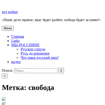
Перейти
к
нет войне
содержимому
«Наше дело правое, враг будет разбит, победа будет за нами!»
Меню
нет войне
«Наше дело правое, враг будет разбит, победа будет за нами!»
Главная
Links
МЫ-РОССИЯНЕ
Русские города
Русь до крещения
Что такое русский мир?
видео
Поиск:
×
Метка:
свобода
07