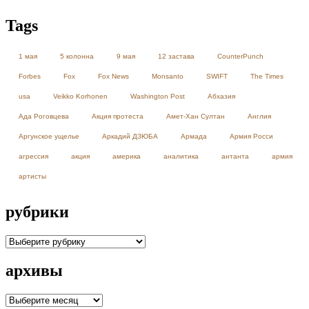
Tags
1 мая
5 колонна
9 мая
12 застава
CounterPunch
Forbes
Fox
Fox News
Monsanto
SWIFT
The Times
usa
Veikko Korhonen
Washington Post
Абхазия
Ада Роговцева
Акция протеста
Амет-Хан Султан
Англия
Аргунское ущелье
Аркадий ДЗЮБА
Армада
Армия Росси
агрессия
акция
америка
аналитика
антанта
армия
артисты
рубрики
рубрики
архивы
архивы