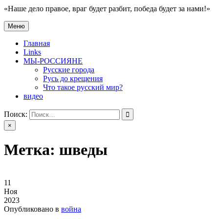
«Наше дело правое, враг будет разбит, победа будет за нами!»
Меню
нет войне
«Наше дело правое, враг будет разбит, победа будет за нами!»
Главная
Links
МЫ-РОССИЯНЕ
Русские города
Русь до крещения
Что такое русский мир?
видео
Поиск:
×
Метка:
шведы
11
Ноя
2023
Опубликовано в
война