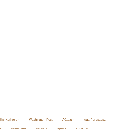
ikko Korhonen
Washington Post
Абхазия
Ада Роговцева
а
аналитика
антанта
армия
артисты