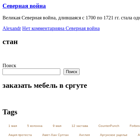
Северная война
Великая Северная война, длившаяся с 1700 по 1721 гг. стала 
Alexandr
Нет комментария
на Северная война
стан
Поиск
Поиск
заказать мебель в сргуте
Tags
1 мая
5 колонна
9 мая
12 застава
CounterPunch
Forbes
Акция протеста
Амет-Хан Султан
Англия
Аргунское ущелье
А