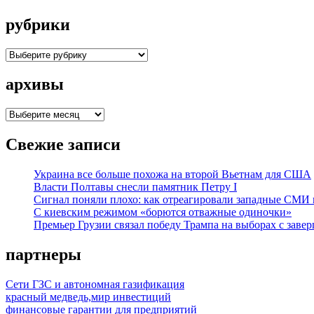
рубрики
рубрики
архивы
архивы
Свежие записи
Украина все больше похожа на второй Вьетнам для США
Власти Полтавы снесли памятник Петру I
Сигнал поняли плохо: как отреагировали западные СМИ
С киевским режимом «борются отважные одиночки»
Премьер Грузии связал победу Трампа на выборах с заве
партнеры
Сети ГЗС и автономная газификация
красный медведь,мир инвестиций
финансовые гарантии для предприятий