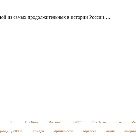
одной из самых продолжительных в истории России….
Fox
Fox News
Monsanto
SWIFT
The Times
usa
Ve
ркадий ДЗЮБА
Армада
Армия Росси
агрессия
акция
америк