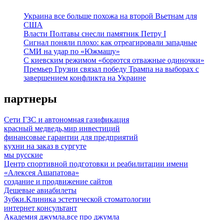
Украина все больше похожа на второй Вьетнам для
США
Власти Полтавы снесли памятник Петру I
Сигнал поняли плохо: как отреагировали западные
СМИ на удар по «Южмашу»
С киевским режимом «борются отважные одиночки»
Премьер Грузии связал победу Трампа на выборах с
завершением конфликта на Украине
партнеры
Сети ГЗС и автономная газификация
красный медведь,мир инвестиций
финансовые гарантии для предприятий
кухни на заказ в сургуте
мы русские
Центр спортивной подготовки и реабилитации имени
«Алексея Ашапатова»
создание и продвижение сайтов
Дешевые авиабилеты
Зубки.Клиника эстетической стоматологии
интернет консультант
Академия джумла,все про джумла