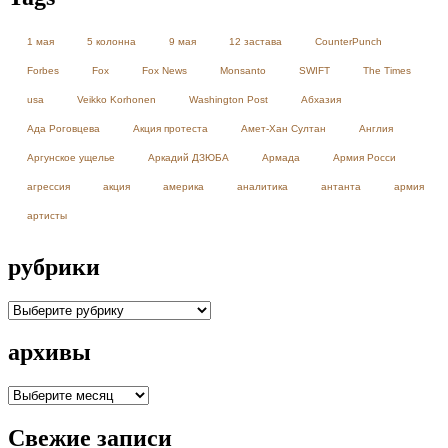
1 мая
5 колонна
9 мая
12 застава
CounterPunch
Forbes
Fox
Fox News
Monsanto
SWIFT
The Times
usa
Veikko Korhonen
Washington Post
Абхазия
Ада Роговцева
Акция протеста
Амет-Хан Султан
Англия
Аргунское ущелье
Аркадий ДЗЮБА
Армада
Армия Росси
агрессия
акция
америка
аналитика
антанта
армия
артисты
рубрики
рубрики
архивы
архивы
Свежие записи