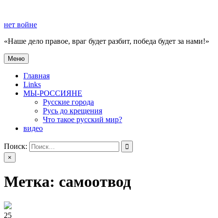
Перейти
к
нет войне
содержимому
«Наше дело правое, враг будет разбит, победа будет за нами!»
Меню
нет войне
«Наше дело правое, враг будет разбит, победа будет за нами!»
Главная
Links
МЫ-РОССИЯНЕ
Русские города
Русь до крещения
Что такое русский мир?
видео
Поиск:
×
Метка:
самоотвод
25