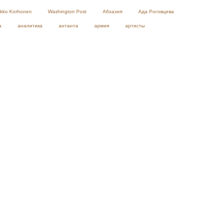
ikko Korhonen
Washington Post
Абхазия
Ада Роговцева
а
аналитика
антанта
армия
артисты