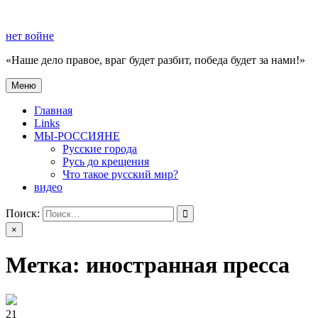
Перейти
к
нет войне
содержимому
«Наше дело правое, враг будет разбит, победа будет за нами!»
Меню
нет войне
«Наше дело правое, враг будет разбит, победа будет за нами!»
Главная
Links
МЫ-РОССИЯНЕ
Русские города
Русь до крещения
Что такое русский мир?
видео
Поиск:
×
Метка:
иностранная пресса
21