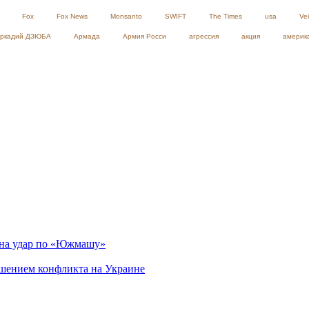
Fox
Fox News
Monsanto
SWIFT
The Times
usa
Ve
ркадий ДЗЮБА
Армада
Армия Росси
агрессия
акция
америк
 на удар по «Южмашу»
ршением конфликта на Украине