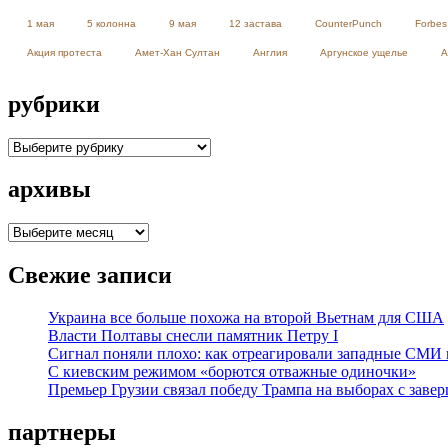
1 мая
5 колонна
9 мая
12 застава
CounterPunch
Forbes
Акция протеста
Амет-Хан Султан
Англия
Аргунское ущелье
А
рубрики
рубрики
архивы
архивы
Свежие записи
Украина все больше похожа на второй Вьетнам для США
Власти Полтавы снесли памятник Петру I
Сигнал поняли плохо: как отреагировали западные СМИ
С киевским режимом «борются отважные одиночки»
Премьер Грузии связал победу Трампа на выборах с заве
партнеры