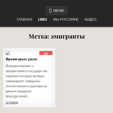
Перейти
НЕТ ВОЙНЕ
«НАШЕ ДЕЛО ПРАВОЕ, ВРАГ БУДЕТ РАЗБИТ, ПОБЕДА БУДЕТ ЗА НАМИ!»
к
МЕНЮ
содержимому
ГЛАВНАЯ
LINKS
МЫ-РОССИЯНЕ
ВИДЕО
Метка:
эмигранты
01
АВГ
Время крыс ушло
2015
Вопреки мнению о
Опубликовано
процветании в государстве
в
тирании, которые активно
тиражируют либералы
отечественного разлива на
деньги западных
благодетелей,…
ALEXANDR