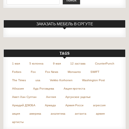
ЗАКАЗАТЬ МЕБЕЛЬ В СРГУТЕ
TAGS
1 мая
5 колонна
9 мая
12 застава
CounterPunch
Forbes
Fox
Fox News
Monsanto
SWIFT
The Times
usa
Veikko Korhonen
Washington Post
Абхазия
Ада Роговцева
Акция протеста
Амет-Хан Султан
Англия
Аргунское ущелье
Аркадий ДЗЮБА
Армада
Армия Росси
агрессия
акция
америка
аналитика
антанта
армия
артисты