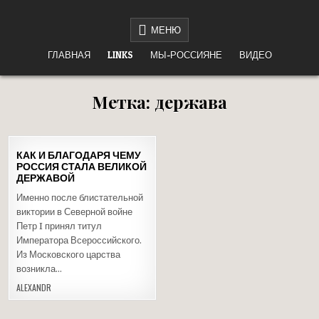
Перейти
НЕТ ВОЙНЕ
«НАШЕ ДЕЛО ПРАВОЕ, ВРАГ БУДЕТ РАЗБИТ, ПОБЕДА БУДЕТ ЗА НАМИ!»
к
МЕНЮ
содержимому
ГЛАВНАЯ
LINKS
МЫ-РОССИЯНЕ
ВИДЕО
Метка:
держава
08
КАК И БЛАГОДАРЯ ЧЕМУ
АПР
РОССИЯ СТАЛА ВЕЛИКОЙ
2019
ДЕРЖАВОЙ
Опубликовано
Именно после блистательной
в
виктории в Северной войне
Петр I принял титул
Императора Всероссийского.
Из Московского царства
возникла…
ALEXANDR