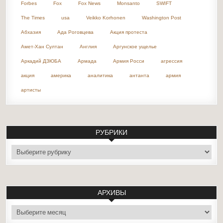
Forbes
Fox
Fox News
Monsanto
SWIFT
The Times
usa
Veikko Korhonen
Washington Post
Абхазия
Ада Роговцева
Акция протеста
Амет-Хан Султан
Англия
Аргунское ущелье
Аркадий ДЗЮБА
Армада
Армия Росси
агрессия
акция
америка
аналитика
антанта
армия
артисты
РУБРИКИ
рубрики
АРХИВЫ
архивы