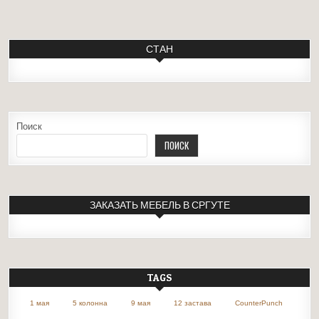
СТАН
Поиск
ПОИСК
ЗАКАЗАТЬ МЕБЕЛЬ В СРГУТЕ
TAGS
1 мая
5 колонна
9 мая
12 застава
CounterPunch