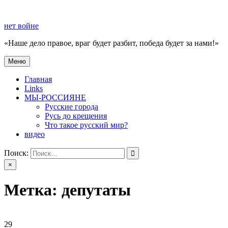
Перейти
к
нет войне
содержимому
«Наше дело правое, враг будет разбит, победа будет за нами!»
Меню
нет войне
«Наше дело правое, враг будет разбит, победа будет за нами!»
Главная
Links
МЫ-РОССИЯНЕ
Русские города
Русь до крещения
Что такое русский мир?
видео
Поиск:
×
Метка:
депутаты
29