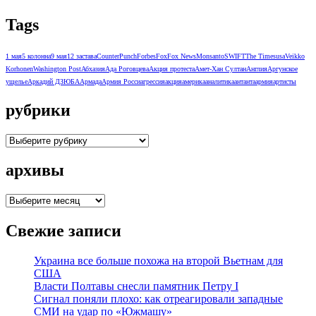
Tags
1 мая
5 колонна
9 мая
12 застава
CounterPunch
Forbes
Fox
Fox News
Monsanto
SWIFT
The Times
usa
Veikko
Korhonen
Washington Post
Абхазия
Ада Роговцева
Акция протеста
Амет-Хан Султан
Англия
Аргунское
ущелье
Аркадий ДЗЮБА
Армада
Армия Росси
агрессия
акция
америка
аналитика
антанта
армия
артисты
рубрики
рубрики
архивы
архивы
Свежие записи
Украина все больше похожа на второй Вьетнам для
США
Власти Полтавы снесли памятник Петру I
Сигнал поняли плохо: как отреагировали западные
СМИ на удар по «Южмашу»