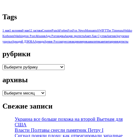
Tags
1 мая
5 колонна
9 мая
12 застава
CounterPunch
Forbes
Fox
Fox News
Monsanto
SWIFT
The Times
usa
Veikko
Korhonen
Washington Post
Абхазия
Ада Роговцева
Акция протеста
Амет-Хан Султан
Англия
Аргунское
ущелье
Аркадий ДЗЮБА
Армада
Армия Росси
агрессия
акция
америка
аналитика
антанта
армия
артисты
рубрики
рубрики
архивы
архивы
Свежие записи
Украина все больше похожа на второй Вьетнам для
США
Власти Полтавы снесли памятник Петру I
Сигнал поняли плохо: как отреагировали западные