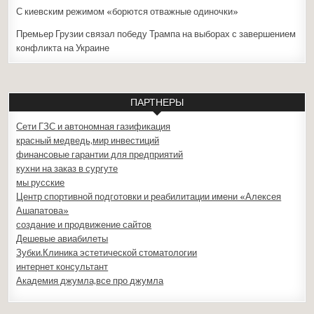
С киевским режимом «борются отважные одиночки»
Премьер Грузии связал победу Трампа на выборах с завершением
конфликта на Украине
ПАРТНЕРЫ
Сети ГЗС и автономная газификация
красный медведь,мир инвестиций
финансовые гарантии для предприятий
кухни на заказ в сургуте
мы русские
Центр спортивной подготовки и реабилитации имени «Алексея
Ашапатова»
создание и продвижение сайтов
Дешевые авиабилеты
Зубки.Клиника эстетической стоматологии
интернет консультант
Академия джумла,все про джумла