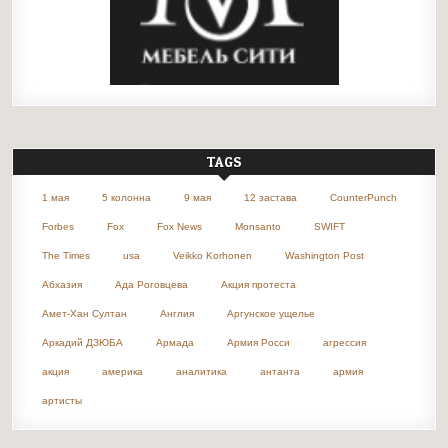
TAGS
1 мая
5 колонна
9 мая
12 застава
CounterPunch
Forbes
Fox
Fox News
Monsanto
SWIFT
The Times
usa
Veikko Korhonen
Washington Post
Абхазия
Ада Роговцева
Акция протеста
Амет-Хан Султан
Англия
Аргунское ущелье
Аркадий ДЗЮБА
Армада
Армия Росси
агрессия
акция
америка
аналитика
антанта
армия
артисты