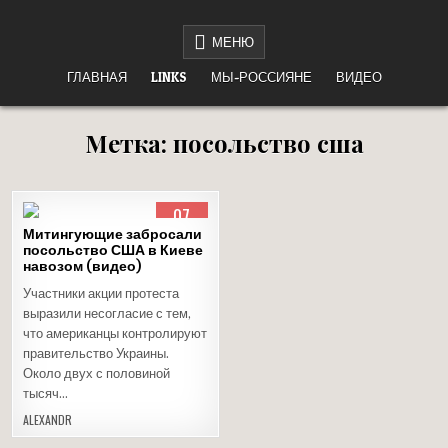
Перейти
НЕТ ВОЙНЕ
«НАШЕ ДЕЛО ПРАВОЕ, ВРАГ БУДЕТ РАЗБИТ, ПОБЕДА БУДЕТ ЗА НАМИ!»
к
МЕНЮ
содержимому
ГЛАВНАЯ
LINKS
МЫ-РОССИЯНЕ
ВИДЕО
Метка:
посольство сша
07
АПР
Митингующие забросали
2015
посольство США в Киеве
навозом (видео)
Опубликовано
в
Участники акции протеста
выразили несогласие с тем,
что американцы контролируют
правительство Украины.
Около двух с половиной
тысяч…
ALEXANDR