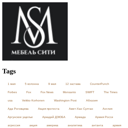
Tags
1 мая
5 колонна
9 мая
12 застава
CounterPunch
Forbes
Fox
Fox News
Monsanto
SWIFT
The Times
usa
Veikko Korhonen
Washington Post
Абхазия
Ада Роговцева
Акция протеста
Амет-Хан Султан
Англия
Аргунское ущелье
Аркадий ДЗЮБА
Армада
Армия Росси
агрессия
акция
америка
аналитика
антанта
армия