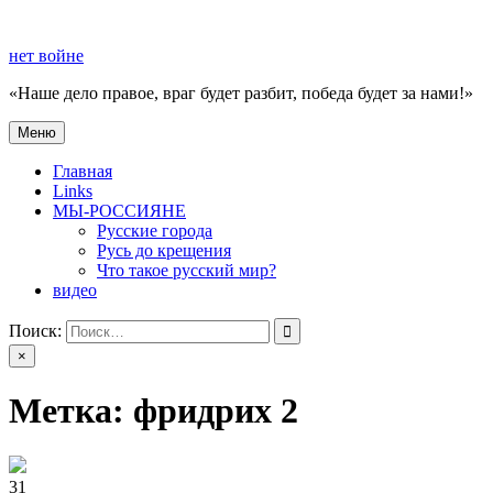
Перейти
к
нет войне
содержимому
«Наше дело правое, враг будет разбит, победа будет за нами!»
Меню
нет войне
«Наше дело правое, враг будет разбит, победа будет за нами!»
Главная
Links
МЫ-РОССИЯНЕ
Русские города
Русь до крещения
Что такое русский мир?
видео
Поиск:
×
Метка:
фридрих 2
31