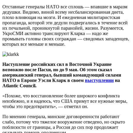
Отставные генералы НАТО все сплошь — впавшие в маразм
дедушки. Видимо, виной всему несбалансированная диета,
плохо влияющая на мозги. И ежедневная милитаристская
пропаганда, которой эти дедули подвергались в течение всей
их печальной, проникнутой паранойей, жизни. Разумеется,
УкроСМИ активно транслируют Кларка — надо же
промывать головы своих сограждан — свидомых западенцев,
которых все меньше и меньше.
Наступление российских сил в Восточной Украине
возможно после Пасхи, но до 9 мая. Об этом сказал
американский генерал, бывший командующий силами
НАТО в Европе Уэсли Кларк в своем
выступлении
на
Atlantic Council.
«Похоже, что восстановление более широкого конфликта
неизбежно, и я надеюсь, что США примут все нужные меры,
чтобы это предотвратить», — отметил он.
По мнению генерала, минские договоренности работают
слабо, потому что тяжелое вооружение отведено, но скрыто
поблизости от границы, а Россия до сих пор продолжает
оказывать помощь ополченцам.