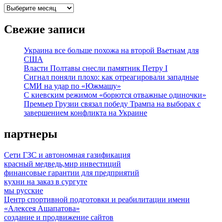
архивы
Свежие записи
Украина все больше похожа на второй Вьетнам для
США
Власти Полтавы снесли памятник Петру I
Сигнал поняли плохо: как отреагировали западные
СМИ на удар по «Южмашу»
С киевским режимом «борются отважные одиночки»
Премьер Грузии связал победу Трампа на выборах с
завершением конфликта на Украине
партнеры
Сети ГЗС и автономная газификация
красный медведь,мир инвестиций
финансовые гарантии для предприятий
кухни на заказ в сургуте
мы русские
Центр спортивной подготовки и реабилитации имени
«Алексея Ашапатова»
создание и продвижение сайтов