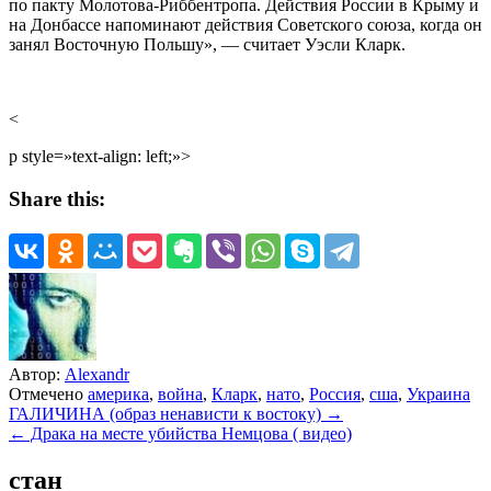
по пакту Молотова-Риббентропа. Действия России в Крыму и
на Донбассе напоминают действия Советского союза, когда он
занял Восточную Польшу», — считает Уэсли Кларк.
<
p style=»text-align: left;»>
Share this:
Автор:
Alexandr
Отмечено
америка
,
война
,
Кларк
,
нато
,
Россия
,
сша
,
Украина
Навигация
ГАЛИЧИНА (образ ненависти к востоку) →
← Драка на месте убийства Немцова ( видео)
по
записям
стан