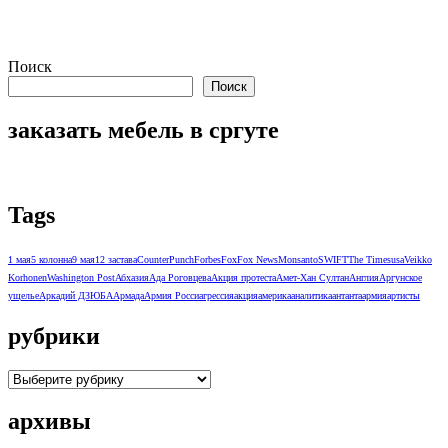
Поиск
Поиск
заказать мебель в сргуте
Tags
1 мая
5 колонна
9 мая
12 застава
CounterPunch
Forbes
Fox
Fox News
Monsanto
SWIFT
The Times
usa
Veikko
Korhonen
Washington Post
Абхазия
Ада Роговцева
Акция протеста
Амет-Хан Султан
Англия
Аргунское
ущелье
Аркадий ДЗЮБА
Армада
Армия Росси
агрессия
акция
америка
аналитика
антанта
армия
артисты
рубрики
рубрики
архивы