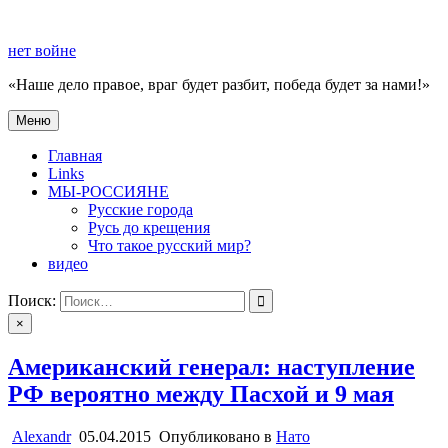
Перейти
к
нет войне
содержимому
«Наше дело правое, враг будет разбит, победа будет за нами!»
Меню
нет войне
«Наше дело правое, враг будет разбит, победа будет за нами!»
Главная
Links
МЫ-РОССИЯНЕ
Русские города
Русь до крещения
Что такое русский мир?
видео
Поиск:
×
Американский генерал: наступление
РФ вероятно между Пасхой и 9 мая
Alexandr
05.04.2015
Опубликовано в
Нато